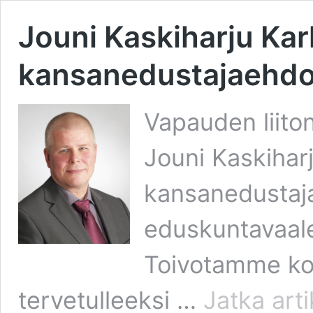
Jouni Kaskiharju Kar
kansanedustajaehdokk
Vapauden liito
Jouni Kaskihar
kansanedustaj
eduskuntavaale
Toivotamme kok
tervetulleeksi …
Jatka art