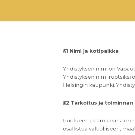
§1 Nimi ja kotipaikka
Yhdistyksen nimi on Vapaude
Yhdistyksen nimi ruotsiksi 
Helsingin kaupunki. Yhdist
§2 Tarkoitus ja toiminnan 
Puolueen päämääränä on rehdi
osallistua valtiolliseen, m