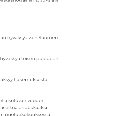
vastaanottaa lahjoituksia ja
idaan hyväksyä vain Suomen
da hyväksyä toisen puolueen
hyväksyy hakemuksesta
ella kuluvan vuoden
s asettua ehdokkaaksi
hun puoluekokouksessa