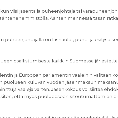
kun viisi jäsentä ja puheenjohtaja tai varapuheenjohta
la ääntenenemmistöllä. Äänten mennessä tasan ratka
uheenjohtajalla on läsnäolo-, puhe- ja esitysoike
ueen osallistumisesta kaikkiin Suomessa järjestettäv
entin ja Euroopan parlamentin vaaleihin valitaan ko
nen puolueen kuluvan vuoden jäsenmaksun maksanut 
inittuja vaaleja varten. Jäsenkokous voi siirtää eh
le siten, että myös puolueeseen sitoutumattomien e
kunta- ja kuntavaaleihin nimetään puoluehallituks