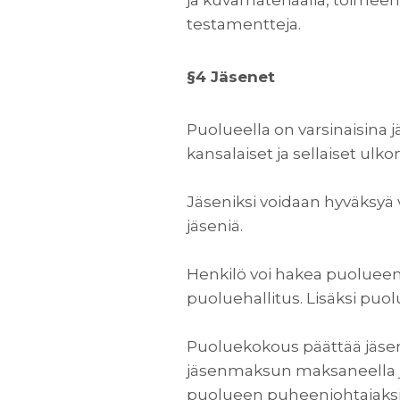
ja kuvamateriaalia, toimeenp
testamentteja.
§4 Jäsenet
Puolueella on varsinaisina 
kansalaiset ja sellaiset ulk
Jäseniksi voidaan hyväksyä 
jäseniä.
Henkilö voi hakea puolueen
puoluehallitus. Lisäksi puo
Puoluekokous päättää jäse
jäsenmaksun maksaneella jä
puolueen puheenjohtajaksi