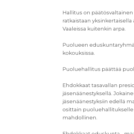
Hallitus on päätösvaltainen 
ratkaistaan yksinkertaisel
Vaaleissa kuitenkin arpa.
Puolueen eduskuntaryhmän p
kokouksissa.
Puoluehallitus päättää puol
Ehdokkaat tasavallan presid
jäsenäänestyksellä. Jokai
jäsenäänestyksiin edellä ma
osittain puoluehallituksel
mahdollinen.
Ehdokkaat eduskunta-, maa