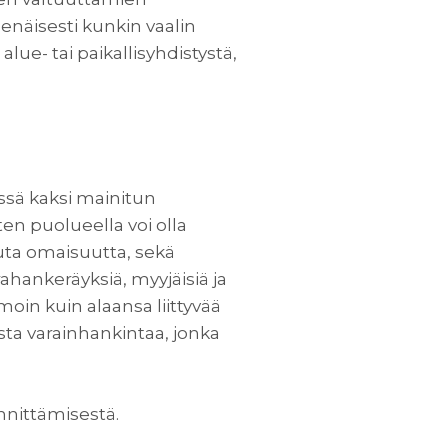
enäisesti kunkin vaalin
lue- tai paikallisyhdistystä,
ssä kaksi mainitun
en puolueella voi olla
uuta omaisuutta, sekä
ahankeräyksiä, myyjäisiä ja
amoin kuin alaansa liittyvää
ta varainhankintaa, jonka
nnittämisestä.