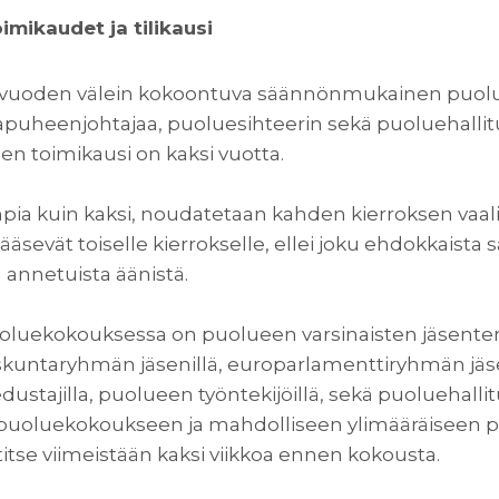
mikaudet ja tilikausi
 vuoden välein kokoontuva säännönmukainen puolu
puheenjohtajaa, puoluesihteerin sekä puoluehallit
en toimikausi on kaksi vuotta.
pia kuin kaksi, noudatetaan kahden kierroksen vaali
äsevät toiselle kierrokselle, ellei joku ehdokkaista
a annetuista äänistä.
luekokouksessa on puolueen varsinaisten jäsenten li
uskuntaryhmän jäsenillä, europarlamenttiryhmän jäse
dustajilla, puolueen työntekijöillä, sekä puoluehallit
uoluekokoukseen ja mahdolliseen ylimääräiseen 
titse viimeistään kaksi viikkoa ennen kokousta.