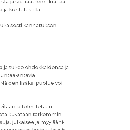
ista ja suoraa demokratiaa,
a ja kuntatasolla.
mukaisesti kannatuksen
aa ja tukee ehdokkaidensa ja
suuntaa-antavia
. Näiden lisäksi puolue voi
ovitaan ja toteutetaan
 jota kuvataan tarkemmin
ja, julkaisee ja myy ääni-