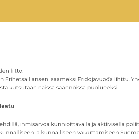
n liitto.
on Frihetsalliansen, saameksi Friddjavuođa lihttu. Y
ystä kutsutaan näissä säännöissä puolueeksi.
laatu
llä, ihmisarvoa kunnioittavalla ja aktiivisella poliit
aakunnalliseen ja kunnalliseen vaikuttamiseen Suome