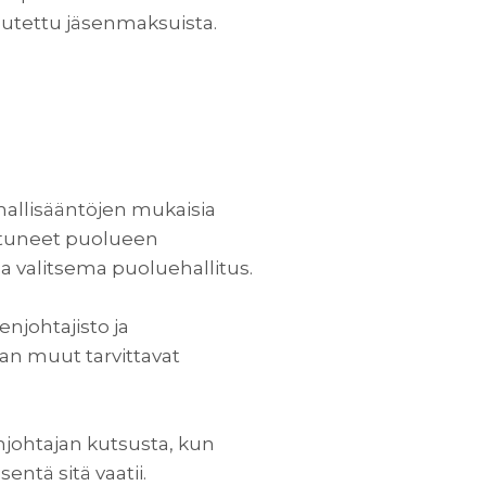
autettu jäsenmaksuista.
 mallisääntöjen mukaisia
toutuneet puolueen
a valitsema puoluehallitus.
enjohtajisto ja
aan muut tarvittavat
johtajan kutsusta, kun
entä sitä vaatii.