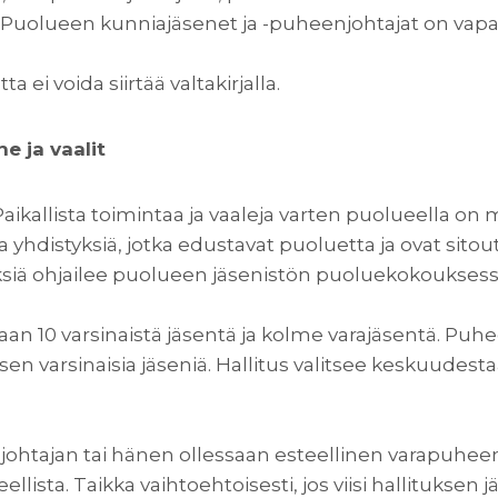
 Puolueen kunniajäsenet ja -puheenjohtajat on vap
 ei voida siirtää valtakirjalla.
e ja vaalit
aikallista toimintaa ja vaaleja varten puolueella on
ia yhdistyksiä, jotka edustavat puoluetta ja ovat si
ksiä ohjailee puolueen jäsenistön puoluekokouksess
an 10 varsinaistä jäsentä ja kolme varajäsentä. Puhe
sen varsinaisia jäseniä. Hallitus valitsee keskuudest
ohtajan tai hänen ollessaan esteellinen varapuheen
lista. Taikka vaihtoehtoisesti, jos viisi hallituksen jäs