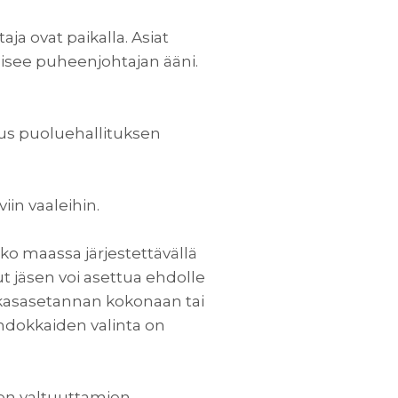
ja ovat paikalla. Asiat
isee puheenjohtajan ääni.
us puoluehallituksen
iin vaaleihin.
ko maassa järjestettävällä
jäsen voi asettua ehdolle
dokasasetannan kokonaan tai
hdokkaiden valinta on
en valtuuttamien