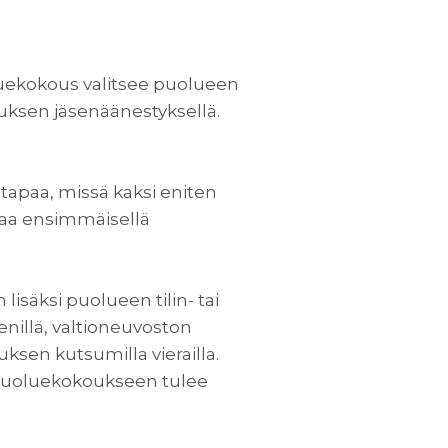
ekokous valitsee puolueen
uksen jäsenäänestyksellä.
tapaa, missä kaksi eniten
 saa ensimmäisellä
säksi puolueen tilin- tai
nillä, valtioneuvoston
uksen kutsumilla vierailla.
puoluekokoukseen tulee