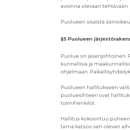
avoinna olevaan tehtävään.
Puolueen sisäistä äänioikeutta
§5 Puolueen järjestörakenn
Puolue on jäsenjohtoinen. P
kunnallisia ja maakunnallis
ohjelmaan. Paikallisyhdisty
Puolueen hallitukseen valita
puoluesihteeri ovat hallituk
toimihenkilöt.
Hallitus kokoontuu puheenj
tämä katsoo sen olevan aiheel