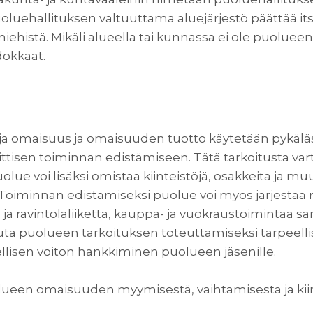
uoluehallituksen valtuuttama aluejärjestö päättää its
iehistä. Mikäli alueella tai kunnassa ei ole puolueen a
dokkaat.
s ja omaisuus ja omaisuuden tuotto käytetään pykälä
ttisen toiminnan edistämiseen. Tätä tarkoitusta vart
lue voi lisäksi omistaa kiinteistöjä, osakkeita ja m
. Toiminnan edistämiseksi puolue voi myös järjestää r
a- ja ravintolaliikettä, kauppa- ja vuokraustoimintaa s
ta puolueen tarkoituksen toteuttamiseksi tarpeellis
ellisen voiton hankkiminen puolueen jäsenille.
lueen omaisuuden myymisestä, vaihtamisesta ja kii