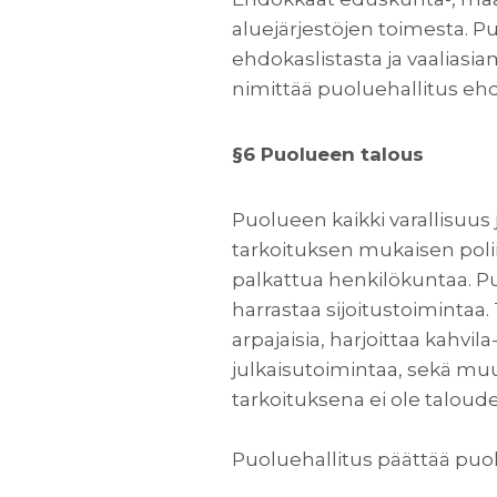
aluejärjestöjen toimesta. P
ehdokaslistasta ja vaaliasiam
nimittää puoluehallitus eh
§6 Puolueen talous
Puolueen kaikki varallisuu
tarkoituksen mukaisen polii
palkattua henkilökuntaa. Puo
harrastaa sijoitustoimintaa
arpajaisia, harjoittaa kahvil
julkaisutoimintaa, sekä muu
tarkoituksena ei ole taloud
Puoluehallitus päättää puo