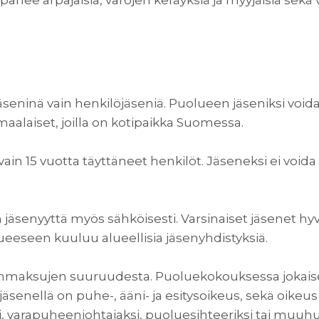
anee arpajaisia, varojen keräyksiä ja myyjäisiä sekä 
jäseninä vain henkilöjäseniä. Puolueen jäseniksi vo
omaalaiset, joilla on kotipaikka Suomessa.
vain 15 vuotta täyttäneet henkilöt. Jäseneksi ei voi
 jäsenyyttä myös sähköisesti. Varsinaiset jäsenet 
lueeseen kuuluu alueellisia jäsenyhdistyksiä.
nmaksujen suuruudesta. Puoluekokouksessa jokais
senellä on puhe-, ääni- ja esitysoikeus, sekä oikeu
, varapuheenjohtajaksi, puoluesihteeriksi tai muu