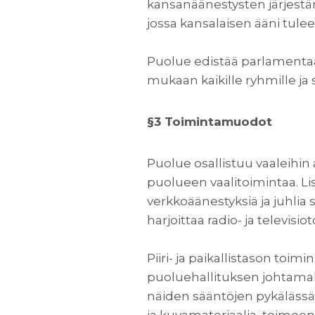
kansanäänestysten järjestäm
jossa kansalaisen ääni tulee
Puolue edistää parlamentaa
mukaan kaikille ryhmille ja 
§3 Toimintamuodot
Puolue osallistuu vaaleihin
puolueen vaalitoimintaa. Li
verkkoäänestyksiä ja juhlia s
harjoittaa radio- ja televisio
Piiri- ja paikallistason toi
puoluehallituksen johtamal
näiden sääntöjen pykälässä 