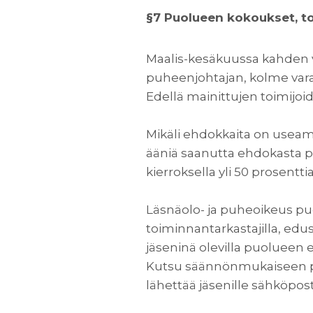
§7 Puolueen kokoukset, toi
Maalis-kesäkuussa kahden
puheenjohtajan, kolme vara
Edellä mainittujen toimijoid
Mikäli ehdokkaita on useam
ääniä saanutta ehdokasta pä
kierroksella yli 50 prosentti
Läsnäolo- ja puheoikeus puo
toiminnantarkastajilla, ed
jäseninä olevilla puolueen e
Kutsu säännönmukaiseen p
lähettää jäsenille sähköpos