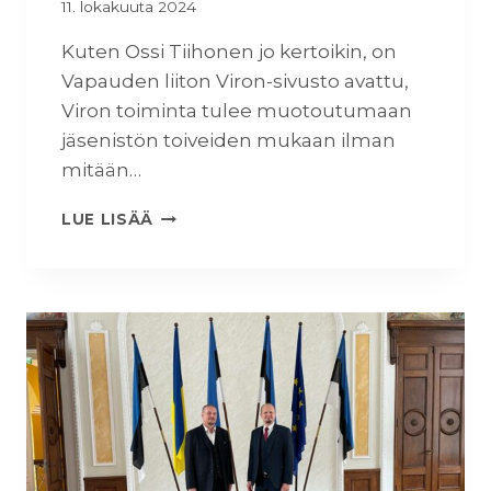
11. lokakuuta 2024
S
T
Kuten Ossi Tiihonen jo kertoikin, on
A
,
Vapauden liiton Viron-sivusto avattu,
S
Viron toiminta tulee muotoutumaan
E
jäsenistön toiveiden mukaan ilman
K
mitään…
Ä
P
V
A
LUE LISÄÄ
A
I
P
K
A
A
U
L
D
L
E
I
N
S
L
T
I
O
I
I
T
M
T
I