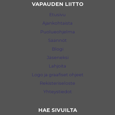
VAPAUDEN LIITTO
Etusivu
Ajankohtaista
Puolueohjelma
Säännöt
Blogi
Jäseneksi
Lahjoita
Logo ja graafiset ohjeet
Rekisteriseloste
Yhteystiedot
HAE SIVUILTA