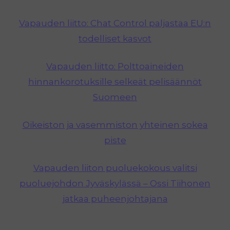
T
I
Vapauden liitto: Chat Control paljastaa EU:n
S
todelliset kasvot
S
A
Vapauden liitto: Polttoaineiden
hinnankorotuksille selkeät pelisäännöt
Suomeen
Oikeiston ja vasemmiston yhteinen sokea
piste
Vapauden liiton puoluekokous valitsi
puoluejohdon Jyväskylässä – Ossi Tiihonen
jatkaa puheenjohtajana