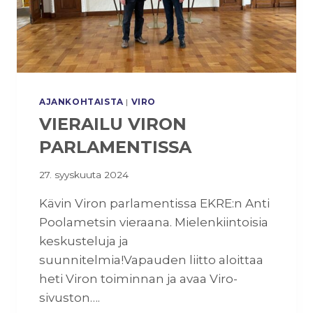
O
N
J
N
A
A
E
S
K
T
R
A
AJANKOHTAISTA
|
VIRO
E
VIERAILU VIRON
PARLAMENTISSA
27. syyskuuta 2024
Kävin Viron parlamentissa EKRE:n Anti
Poolametsin vieraana. Mielenkiintoisia
keskusteluja ja
suunnitelmia!Vapauden liitto aloittaa
heti Viron toiminnan ja avaa Viro-
sivuston….