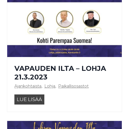
VAPAUDEN ILTA – LOHJA
21.3.2023
Ajankohtaista
,
Lohja
,
Paikallisosastot
V
LUE LISÄÄ
a
p
a