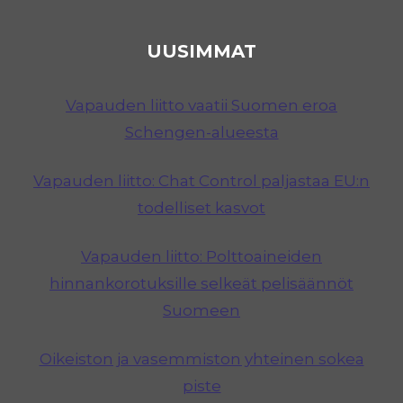
UUSIMMAT
Vapauden liitto vaatii Suomen eroa
Schengen-alueesta
Vapauden liitto: Chat Control paljastaa EU:n
todelliset kasvot
Vapauden liitto: Polttoaineiden
hinnankorotuksille selkeät pelisäännöt
Suomeen
Oikeiston ja vasemmiston yhteinen sokea
piste