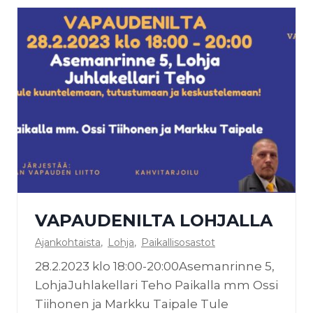
3
a
.
u
2
d
0
e
2
n
3
i
l
t
a
1
4
VAPAUDENILTA LOHJALLA
.
3
Ajankohtaista
,
Lohja
,
Paikallisosastot
.
28.2.2023 klo 18:00-20:00Asemanrinne 5,
k
LohjaJuhlakellari Teho Paikalla mm Ossi
l
Tiihonen ja Markku Taipale Tule
o