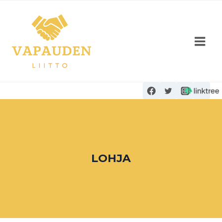
Siirry
sisältöön
LOHJA