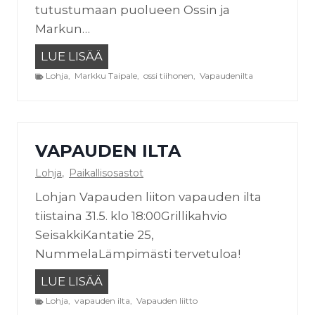
tutustumaan puolueen Ossin ja
1
Markun…
7
V
LUE LISÄÄ
-
a
1
Lohja
,
Markku Taipale
,
ossi tiihonen
,
Vapaudenilta
p
9
a
–
u
L
VAPAUDEN ILTA
d
o
e
h
Lohja
,
Paikallisosastot
n
j
Lohjan Vapauden liiton vapauden ilta
i
a
tiistaina 31.5. klo 18:00Grillikahvio
l
SeisakkiKantatie 25,
t
NummelaLämpimästi tervetuloa!
a
V
LUE LISÄÄ
L
a
Lohja
,
vapauden ilta
o
,
Vapauden liitto