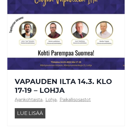
u
d
e
n
i
l
t
a
–
L
VAPAUDEN ILTA 14.3. KLO
o
h
17-19 – LOHJA
j
Ajankohtaista
,
Lohja
,
Paikallisosastot
a
2
V
LUE LISÄÄ
1
a
.
p