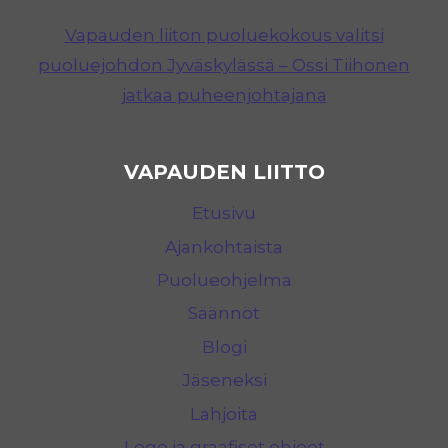
Vapauden liiton puoluekokous valitsi
puoluejohdon Jyväskylässä – Ossi Tiihonen
jatkaa puheenjohtajana
VAPAUDEN LIITTO
Etusivu
Ajankohtaista
Puolueohjelma
Säännöt
Blogi
Jäseneksi
Lahjoita
Logo ja graafiset ohjeet