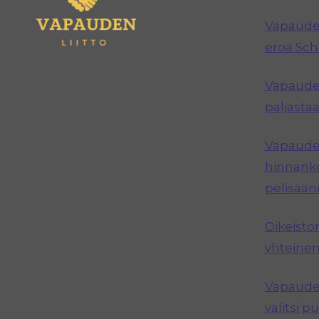
Vapauden
eroa Sc
Vapauden
paljastaa
Vapauden
hinnanko
pelisää
Oikeisto
yhteinen
Vapauden
valitsi 