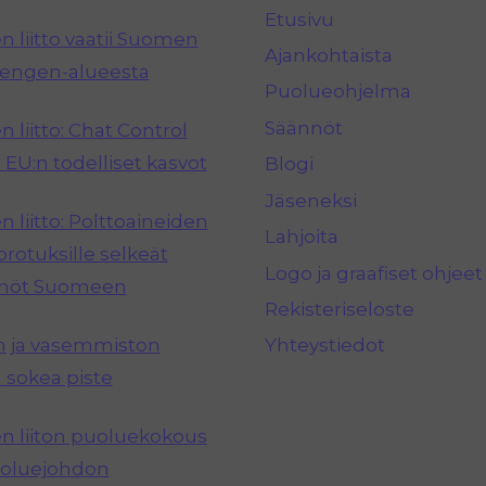
Etusivu
 liitto vaatii Suomen
Ajankohtaista
hengen-alueesta
Puolueohjelma
Säännöt
 liitto: Chat Control
 EU:n todelliset kasvot
Blogi
Jäseneksi
 liitto: Polttoaineiden
Lahjoita
rotuksille selkeät
Logo ja graafiset ohjeet
nnöt Suomeen
Rekisteriseloste
n ja vasemmiston
Yhteystiedot
 sokea piste
 liiton puoluekokous
puoluejohdon