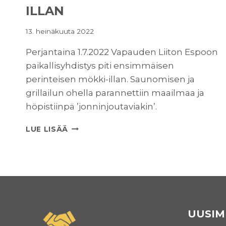
ILLAN
13. heinäkuuta 2022
Perjantaina 1.7.2022 Vapauden Liiton Espoon
paikallisyhdistys piti ensimmäisen
perinteisen mökki-illan. Saunomisen ja
grillailun ohella parannettiin maailmaa ja
höpistiinpä ’jonninjoutaviakin’.
ESPOON
LUE LISÄÄ
PAIKALLISYHDISTYS
PITI
ENSIMMÄISEN
MÖKKI-
ILLAN
UUSIM