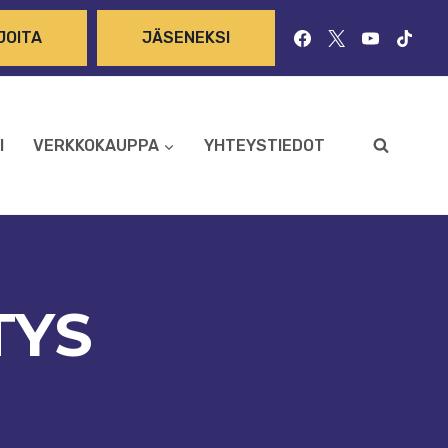
JOITA
JÄSENEKSI
I
VERKKOKAUPPA
YHTEYSTIEDOT
TYS