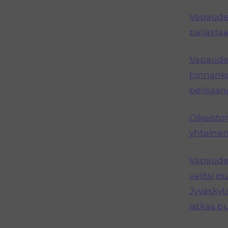
Vapauden
paljastaa
Vapauden
hinnanko
pelisää
Oikeisto
yhteinen
Vapauden
valitsi 
Jyväskyl
jatkaa p