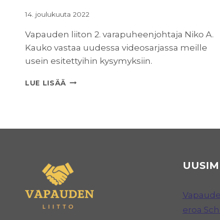
14. joulukuuta 2022
Vapauden liiton 2. varapuheenjohtaja Niko A.
Kauko vastaa uudessa videosarjassa meille
usein esitettyihin kysymyksiin.
MIKSI
LUE LISÄÄ
VAPAUDEN
LIITTO
PERUSTETTIIN?
UUSIM
Vapauden
eroa Sc