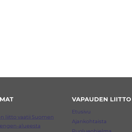
MAT
VAPAUDEN LIITTO
Etusivu
 liitto vaatii Suomen
Ajankohtaista
hengen-alueesta
Puolueohjelma