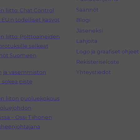
Säännöt
 liitto: Chat Control
 EU:n todelliset kasvot
Blogi
Jäseneksi
 liitto: Polttoaineiden
Lahjoita
rotuksille selkeät
Logo ja graafiset ohjeet
nnöt Suomeen
Rekisteriseloste
n ja vasemmiston
Yhteystiedot
 sokea piste
 liiton puoluekokous
puoluejohdon
ässä – Ossi Tiihonen
uheenjohtajana