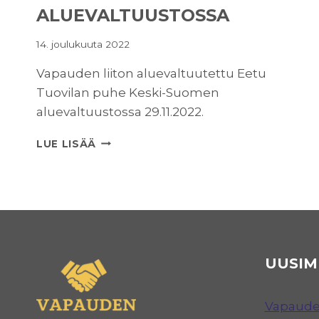
ALUEVALTUUSTOSSA
14. joulukuuta 2022
Vapauden liiton aluevaltuutettu Eetu
Tuovilan puhe Keski-Suomen
aluevaltuustossa 29.11.2022.
EETU
LUE LISÄÄ
TUOVILAN
PUHE
KESKI-
SUOMEN
ALUEVALTUUSTOSSA
UUSIM
Vapauden