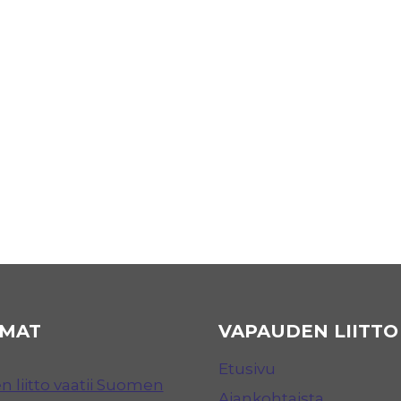
MAT
VAPAUDEN LIITTO
Etusivu
 liitto vaatii Suomen
Ajankohtaista