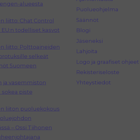
hengen-alueesta
Puolueohjelma
Säännöt
 liitto: Chat Control
 EU:n todelliset kasvot
Blogi
Jäseneksi
 liitto: Polttoaineiden
Lahjoita
rotuksille selkeät
Logo ja graafiset ohjeet
nnöt Suomeen
Rekisteriseloste
n ja vasemmiston
Yhteystiedot
 sokea piste
 liiton puoluekokous
puoluejohdon
ässä – Ossi Tiihonen
uheenjohtajana