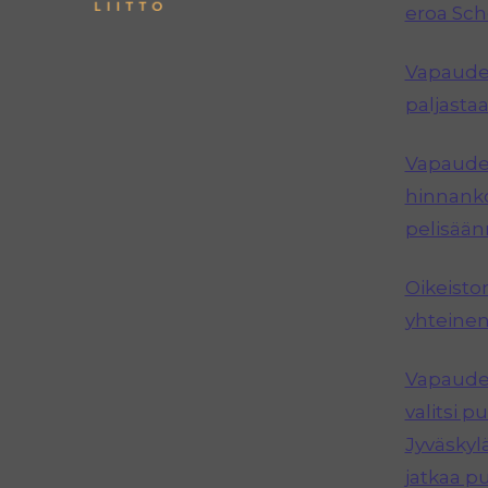
eroa Sc
Vapauden
paljastaa
Vapauden
hinnanko
pelisää
Oikeisto
yhteinen
Vapauden
valitsi 
Jyväskyl
jatkaa p