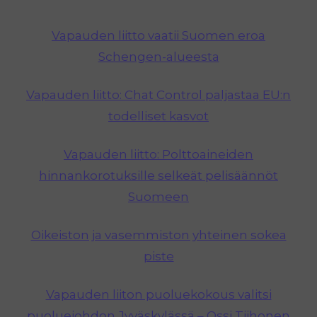
Vapauden liitto vaatii Suomen eroa
Schengen-alueesta
Vapauden liitto: Chat Control paljastaa EU:n
todelliset kasvot
Vapauden liitto: Polttoaineiden
hinnankorotuksille selkeät pelisäännöt
Suomeen
Oikeiston ja vasemmiston yhteinen sokea
piste
Vapauden liiton puoluekokous valitsi
puoluejohdon Jyväskylässä – Ossi Tiihonen