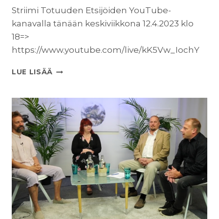
Striimi Totuuden Etsijöiden YouTube-
kanavalla tänään keskiviikkona 12.4.2023 klo
18=>
https://www.youtube.com/live/kK5Vw_IochY
VAALILIITTO
LUE LISÄÄ
–
MITEN
TÄSTÄ
ETEENPÄIN?