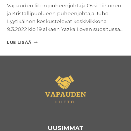
Vapauden liiton puheenjohtaja Ossi Tiihonen
ja Kristallipuolueen puheenjohtaja Juho
Lyytikäinen keskustelevat keskiviikkona
9.3.2022 klo 19 alkaen Yazka Loven suositussa…
KESKUSTELUA
LUE LISÄÄ
VAALILIITOISTA
–
OSSI
TIIHONEN
JA
JUHO
LYYTIKÄINEN
MERIROSVORADIOSSA
UUSIMMAT