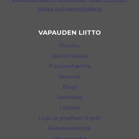
jatkaa puheenjohtajana
VAPAUDEN LIITTO
Etusivu
Ajankohtaista
Puolueohjelma
Säännöt
Blogi
Jäseneksi
Lahjoita
Logo ja graafiset ohjeet
Rekisteriseloste
Yhteystiedot