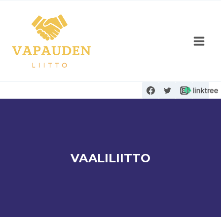
Siirry
sisältöön
VAALILIITTO