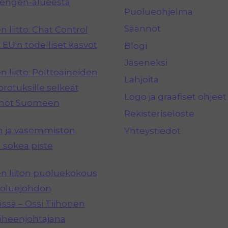
hengen-alueesta
Puolueohjelma
Säännöt
 liitto: Chat Control
 EU:n todelliset kasvot
Blogi
Jäseneksi
 liitto: Polttoaineiden
Lahjoita
rotuksille selkeät
Logo ja graafiset ohjeet
nnöt Suomeen
Rekisteriseloste
n ja vasemmiston
Yhteystiedot
 sokea piste
 liiton puoluekokous
puoluejohdon
ässä – Ossi Tiihonen
uheenjohtajana