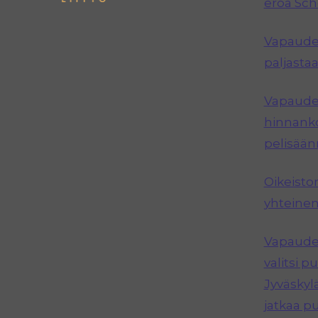
eroa Sc
Vapauden
paljastaa
Vapauden
hinnanko
pelisää
Oikeisto
yhteinen
Vapauden
valitsi 
Jyväskyl
jatkaa p