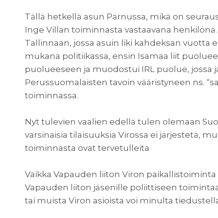
Tällä hetkellä asun Pärnussa, mikä on seuraust
Inge Villan toiminnasta vastaavana henkilönä
Tallinnaan, jossa asuin liki kahdeksan vuotta eli
mukana politiikassa, ensin Isamaa liit puolue
puolueeseen ja muodostui IRL puolue, jossa 
Perussuomalaisten tavoin vääristyneen ns. “s
toiminnassa.
Nyt tulevien vaalien edellä tulen olemaan Su
varsinaisia tilaisuuksia Virossa ei järjestetä, mu
toiminnasta ovat tervetulleita
Vaikka Vapauden liiton Viron paikallistoiminta o
Vapauden liiton jäsenille poliittiseen toiminta
tai muista Viron asioista voi minulta tiedustell