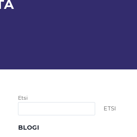
TA
Etsi
ETSI
BLOGI