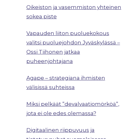
Oikeiston ja vasemmiston yhteinen
sokea piste
Vapauden liiton puoluekokous
valitsi puoluejohdon Jyväskylässä –
Ossi Tiihonen jatkaa
puheenjohtajana
Agape – strategiana ihmisten
välisissä suhteissa
Miksi pelkäät ”devalvaatiomörköä”,
jota ei ole edes olemassa?
Digitaalinen riippuvuus ja