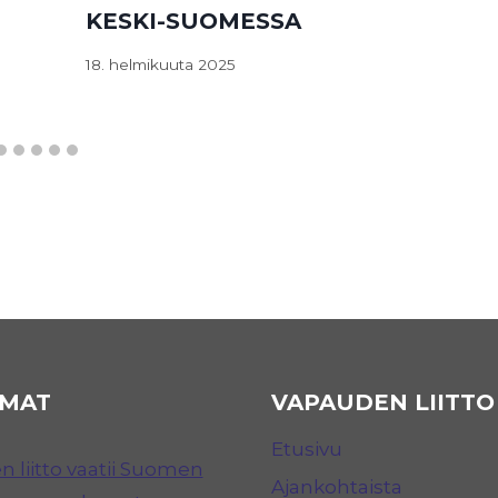
KESKI-SUOMESSA
18. helmikuuta 2025
MAT
VAPAUDEN LIITTO
Etusivu
 liitto vaatii Suomen
Ajankohtaista