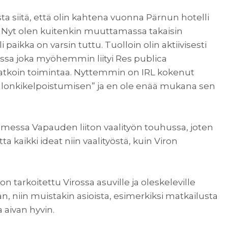
a siitä, että olin kahtena vuonna Pärnun hotelli
. Nyt olen kuitenkin muuttamassa takaisin
 paikka on varsin tuttu. Tuolloin olin aktiivisesti
essa joka myöhemmin liityi Res publica
jatkoin toimintaa. Nyttemmin on IRL kokenut
alonkikelpoistumisen” ja en ole enää mukana sen
omessa Vapauden liiton vaalityön touhussa, joten
tta kaikki ideat niin vaalityöstä, kuin Viron
n tarkoitettu Virossa asuville ja oleskeleville
an, niin muistakin asioista, esimerkiksi matkailusta
a aivan hyvin.