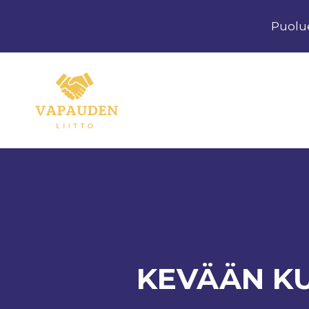
Siirry
Puolu
sisältöön
KEVÄÄN KU