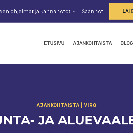
een ohjelmat ja kannanotot
Säännöt
LAH
ETUSIVU
AJANKOHTAISTA
BLOG
AJANKOHTAISTA
|
VIRO
NTA- JA ALUEVAALE