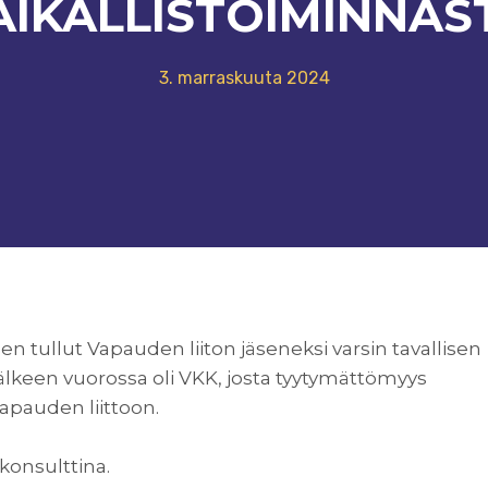
AIKALLISTOIMINNAS
3. marraskuuta 2024
en tullut Vapauden liiton jäseneksi varsin tavallisen
älkeen vuorossa oli VKK, josta tyytymättömyys
apauden liittoon.
konsulttina.