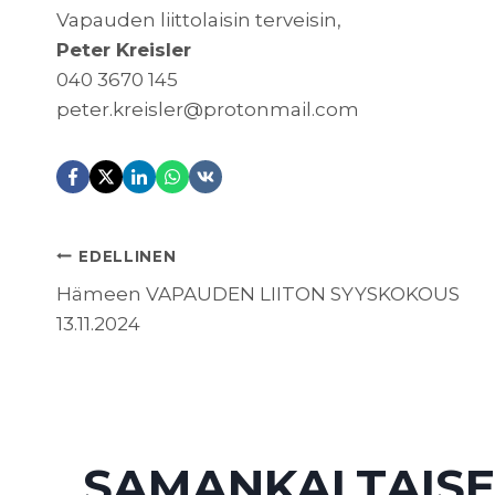
Vapauden liittolaisin terveisin,
Peter Kreisler
040 3670 145
peter.kreisler@protonmail.com
ARTIKKELIEN
EDELLINEN
Hämeen VAPAUDEN LIITON SYYSKOKOUS
13.11.2024
SELAUS
SAMANKALTAISE