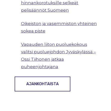
hinnankorotuksille selkeät
pelisäännöt Suomeen
Oikeiston ja vasemmiston yhteinen
sokea piste
Vapauden liiton puoluekokous
valitsi puoluejohdon Jyväskylässä –
Ossi Tiihonen jatkaa
puheenjohtajana
AJANKOHTAISTA
NYKYINEN
MAAHANMUUTTOPOLITIIKK
A RAJAKRIISEINEEN ON
UMPIKUJA