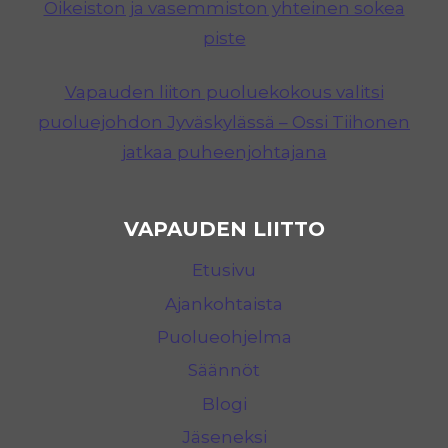
Oikeiston ja vasemmiston yhteinen sokea
piste
Vapauden liiton puoluekokous valitsi
puoluejohdon Jyväskylässä – Ossi Tiihonen
jatkaa puheenjohtajana
VAPAUDEN LIITTO
Etusivu
Ajankohtaista
Puolueohjelma
Säännöt
Blogi
Jäseneksi