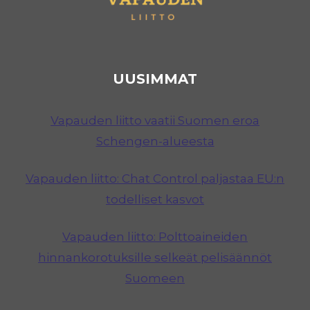
UUSIMMAT
Vapauden liitto vaatii Suomen eroa
Schengen-alueesta
Vapauden liitto: Chat Control paljastaa EU:n
todelliset kasvot
Vapauden liitto: Polttoaineiden
hinnankorotuksille selkeät pelisäännöt
Suomeen