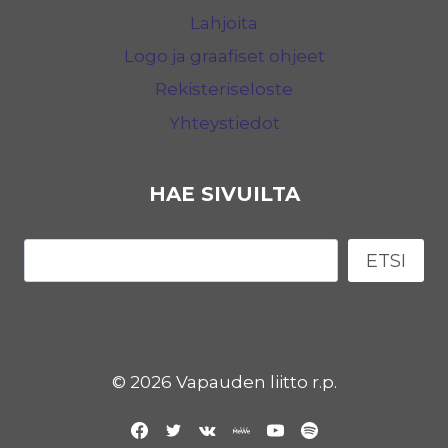
Lahjoita
Logo ja graafiset ohjeet
Rekisteriseloste
Yhteystiedot
HAE SIVUILTA
Etsi
ETSI
© 2026 Vapauden liitto r.p.