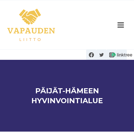
Siirry
sisältöön
PÄIJÄT-HÄMEEN
HYVINVOINTIALUE