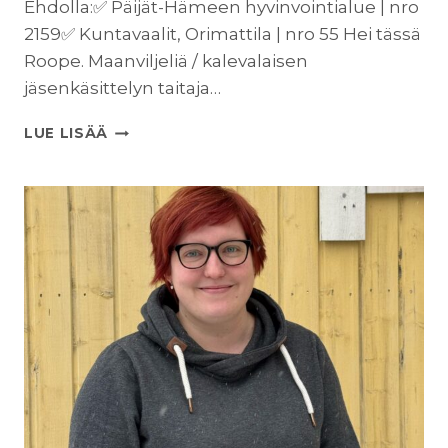
Ehdolla:✅ Päijät-Hämeen hyvinvointialue | nro
2159✅ Kuntavaalit, Orimattila | nro 55 Hei tässä
Roope. Maanviljeliä / kalevalaisen
jäsenkäsittelyn taitaja…
ROOPE
LUE LISÄÄ
KOIVISTO