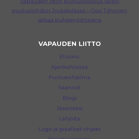
Vapauden liiton puoluekokous valitsi
puoluejohdon Jyväskylässä – Ossi Tiihonen
jatkaa puheenjohtajana
VAPAUDEN LIITTO
Etusivu
Ajankohtaista
Puolueohjelma
Säännöt
Blogi
Jäseneksi
Lahjoita
Logo ja graafiset ohjeet