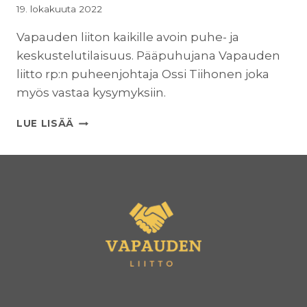
19. lokakuuta 2022
Vapauden liiton kaikille avoin puhe- ja
keskustelutilaisuus. Pääpuhujana Vapauden
liitto rp:n puheenjohtaja Ossi Tiihonen joka
myös vastaa kysymyksiin.
VAPAUDEN
LUE LISÄÄ
LIITON
OSSI
TIIHONEN
EURASSA
JA
KOKEMÄELLÄ
27.10.22