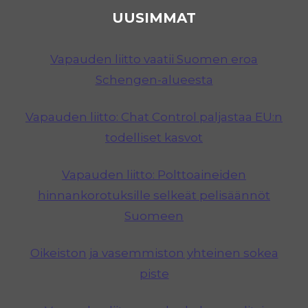
UUSIMMAT
Vapauden liitto vaatii Suomen eroa
Schengen-alueesta
Vapauden liitto: Chat Control paljastaa EU:n
todelliset kasvot
Vapauden liitto: Polttoaineiden
hinnankorotuksille selkeät pelisäännöt
Suomeen
Oikeiston ja vasemmiston yhteinen sokea
piste