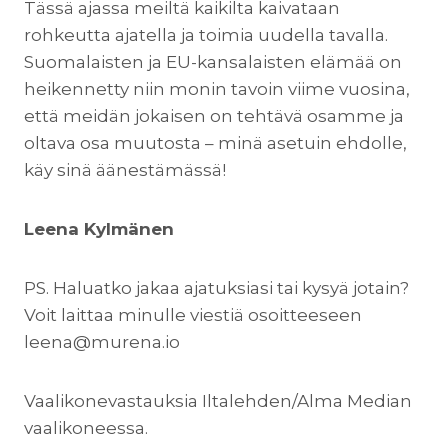
Tässä ajassa meiltä kaikilta kaivataan
rohkeutta ajatella ja toimia uudella tavalla.
Suomalaisten ja EU-kansalaisten elämää on
heikennetty niin monin tavoin viime vuosina,
että meidän jokaisen on tehtävä osamme ja
oltava osa muutosta – minä asetuin ehdolle,
käy sinä äänestämässä!
Leena Kylmänen
PS. Haluatko jakaa ajatuksiasi tai kysyä jotain?
Voit laittaa minulle viestiä osoitteeseen
leena@murena.io
Vaalikonevastauksia Iltalehden/Alma Median
vaalikoneessa.