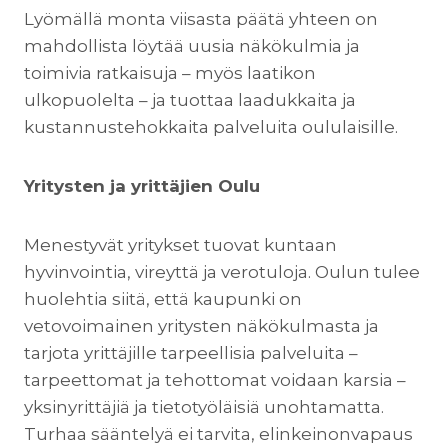
Lyömällä monta viisasta päätä yhteen on
mahdollista löytää uusia näkökulmia ja
toimivia ratkaisuja – myös laatikon
ulkopuolelta – ja tuottaa laadukkaita ja
kustannustehokkaita palveluita oululaisille.
Yritysten ja yrittäjien Oulu
Menestyvät yritykset tuovat kuntaan
hyvinvointia, vireyttä ja verotuloja. Oulun tulee
huolehtia siitä, että kaupunki on
vetovoimainen yritysten näkökulmasta ja
tarjota yrittäjille tarpeellisia palveluita –
tarpeettomat ja tehottomat voidaan karsia –
yksinyrittäjiä ja tietotyöläisiä unohtamatta.
Turhaa sääntelyä ei tarvita, elinkeinonvapaus