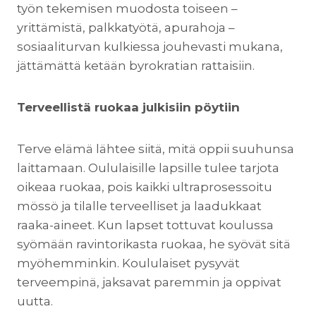
työn tekemisen muodosta toiseen –
yrittämistä, palkkatyötä, apurahoja –
sosiaaliturvan kulkiessa jouhevasti mukana,
jättämättä ketään byrokratian rattaisiin.
Terveellistä ruokaa julkisiin pöytiin
Terve elämä lähtee siitä, mitä oppii suuhunsa
laittamaan. Oululaisille lapsille tulee tarjota
oikeaa ruokaa, pois kaikki ultraprosessoitu
mössö ja tilalle terveelliset ja laadukkaat
raaka-aineet. Kun lapset tottuvat koulussa
syömään ravintorikasta ruokaa, he syövät sitä
myöhemminkin. Koululaiset pysyvät
terveempinä, jaksavat paremmin ja oppivat
uutta.