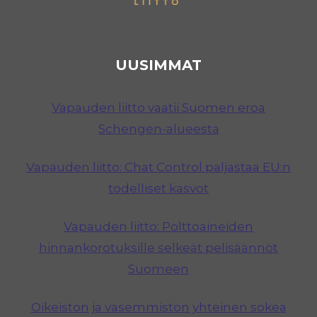
UUSIMMAT
Vapauden liitto vaatii Suomen eroa
Schengen-alueesta
Vapauden liitto: Chat Control paljastaa EU:n
todelliset kasvot
Vapauden liitto: Polttoaineiden
hinnankorotuksille selkeät pelisäännöt
Suomeen
Oikeiston ja vasemmiston yhteinen sokea