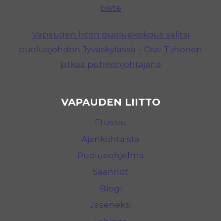
piste
Vapauden liiton puoluekokous valitsi
puoluejohdon Jyväskylässä – Ossi Tiihonen
jatkaa puheenjohtajana
VAPAUDEN LIITTO
Etusivu
Ajankohtaista
Puolueohjelma
Säännöt
Blogi
Jäseneksi