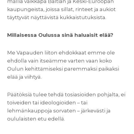
mallia vaikkapa Baltian ja Keski-Euroopan
kaupungeista, joissa sillat, rinteet ja aukiot
täyttyvät näyttävistä kukkaistutuksista.
Millaisessa Oulussa sinä haluaisit elää?
Me Vapauden liiton ehdokkaat emme ole
ehdolla vain itseämme varten vaan koko
Oulun kehittämiseksi paremmaksi paikaksi
elää ja viihtyä.
Päätöksiä tulee tehdä tosiasioiden pohjalta, ei
toiveiden tai ideologioiden – tai
lehmänkauppoja sorvaten – järkevästi ja
oululaisten etu edellä.