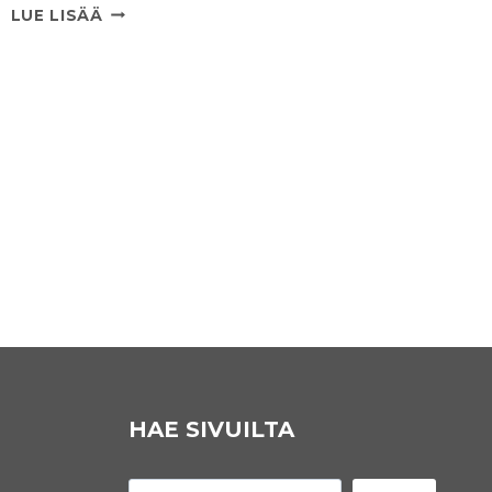
OSSI
LUE LISÄÄ
TIIHONEN
PUHUMASSA
SUOMEN
TILASTA
LAUANTAINA
14.1.2023
13:00
–
KANSLERINTIE
19
TURKU
HAE SIVUILTA