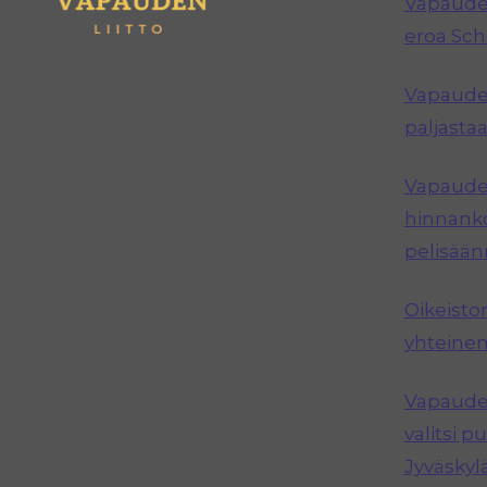
Vapauden
eroa Sc
Vapauden
paljastaa
Vapauden
hinnanko
pelisää
Oikeisto
yhteinen
Vapauden
valitsi 
Jyväskyl