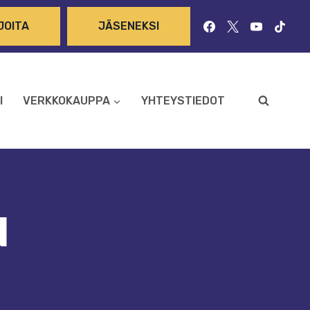
JOITA
JÄSENEKSI
I
VERKKOKAUPPA
YHTEYSTIEDOT
N