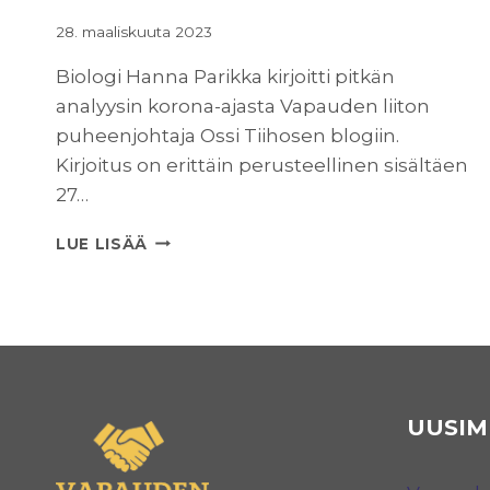
28. maaliskuuta 2023
Biologi Hanna Parikka kirjoitti pitkän
analyysin korona-ajasta Vapauden liiton
puheenjohtaja Ossi Tiihosen blogiin.
Kirjoitus on erittäin perusteellinen sisältäen
27…
BIOLOGI
LUE LISÄÄ
HANNA
PARIKAN
ANALYYSI
KORONA-
AJASTA
UUSIM