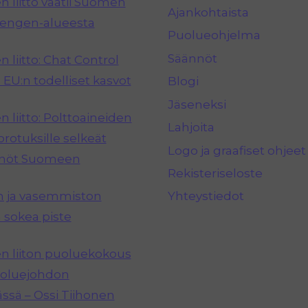
 liitto vaatii Suomen
Ajankohtaista
hengen-alueesta
Puolueohjelma
Säännöt
 liitto: Chat Control
 EU:n todelliset kasvot
Blogi
Jäseneksi
 liitto: Polttoaineiden
Lahjoita
rotuksille selkeät
Logo ja graafiset ohjeet
nnöt Suomeen
Rekisteriseloste
n ja vasemmiston
Yhteystiedot
 sokea piste
 liiton puoluekokous
puoluejohdon
ässä – Ossi Tiihonen