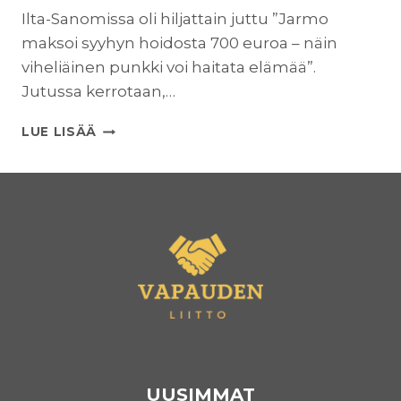
Ilta-Sanomissa oli hiljattain juttu ”Jarmo
maksoi syyhyn hoidosta 700 euroa – näin
viheliäinen punkki voi haitata elämää”.
Jutussa kerrotaan,…
POLIITTISESTI
LUE LISÄÄ
SOPIMATON
IHMELÄÄKE
UUSIMMAT