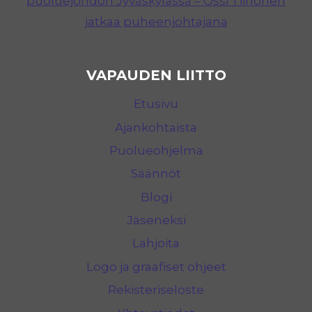
puoluejohdon Jyväskylässä – Ossi Tiihonen
jatkaa puheenjohtajana
VAPAUDEN LIITTO
Etusivu
Ajankohtaista
Puolueohjelma
Säännöt
Blogi
Jäseneksi
Lahjoita
Logo ja graafiset ohjeet
Rekisteriseloste