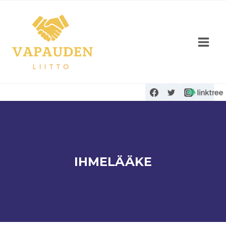
Siirry
sisältöön
IHMELÄÄKE