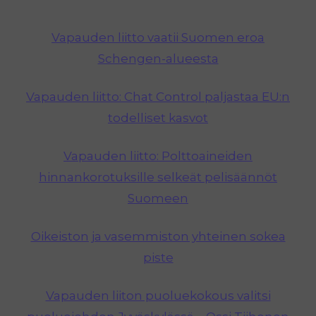
Vapauden liitto vaatii Suomen eroa
Schengen-alueesta
Vapauden liitto: Chat Control paljastaa EU:n
todelliset kasvot
Vapauden liitto: Polttoaineiden
hinnankorotuksille selkeät pelisäännöt
Suomeen
Oikeiston ja vasemmiston yhteinen sokea
piste
Vapauden liiton puoluekokous valitsi