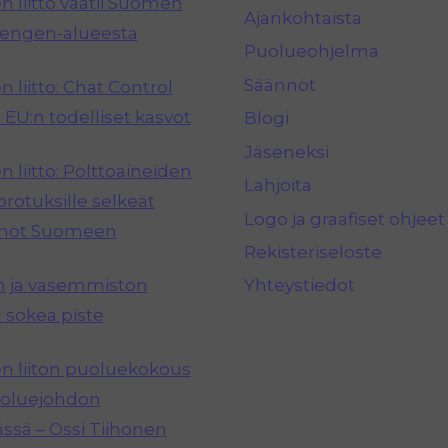
 liitto vaatii Suomen
Ajankohtaista
hengen-alueesta
Puolueohjelma
Säännöt
 liitto: Chat Control
 EU:n todelliset kasvot
Blogi
Jäseneksi
 liitto: Polttoaineiden
Lahjoita
rotuksille selkeät
Logo ja graafiset ohjeet
nnöt Suomeen
Rekisteriseloste
n ja vasemmiston
Yhteystiedot
 sokea piste
 liiton puoluekokous
puoluejohdon
ässä – Ossi Tiihonen