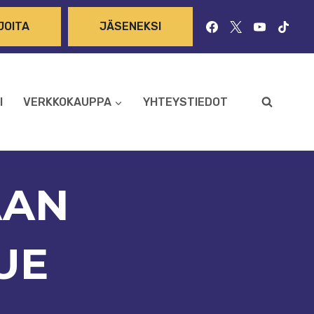
JOITA
JÄSENEKSI
I
VERKKOKAUPPA
YHTEYSTIEDOT
AAN
UE