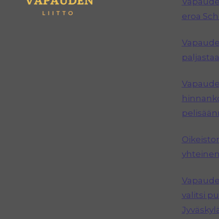
Vapauden
eroa Sc
Vapauden
paljastaa
Vapauden
hinnanko
pelisää
Oikeisto
yhteinen
Vapauden
valitsi 
Jyväskyl