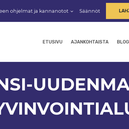
een ohjelmat ja kannanotot
Säännöt
LAH
ETUSIVU
AJANKOHTAISTA
BLOG
NSI-UUDENM
YVINVOINTIAL