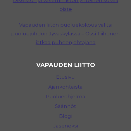
Oikeiston ja vasemmiston yhteinen sokea
piste
Vapauden liiton puoluekokous valitsi
puoluejohdon Jyväskylässä – Ossi Tiihonen
jatkaa puheenjohtajana
VAPAUDEN LIITTO
Etusivu
Ajankohtaista
Puolueohjelma
Säännöt
Blogi
Jäseneksi