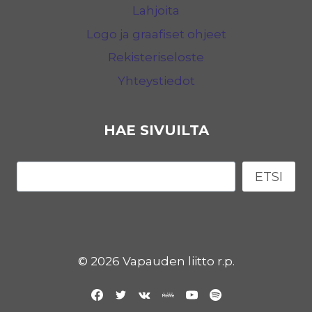
Lahjoita
Logo ja graafiset ohjeet
Rekisteriseloste
Yhteystiedot
HAE SIVUILTA
Etsi
ETSI
© 2026 Vapauden liitto r.p.