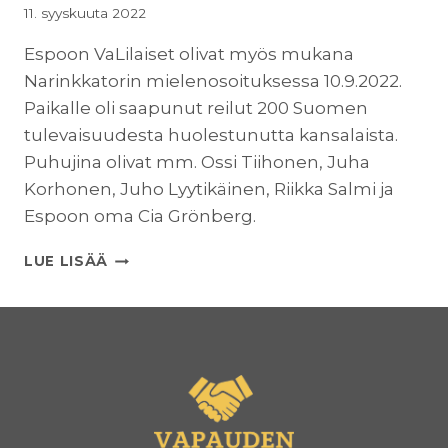
11. syyskuuta 2022
Espoon VaLilaiset olivat myös mukana
Narinkkatorin mielenosoituksessa 10.9.2022.
Paikalle oli saapunut reilut 200 Suomen
tulevaisuudesta huolestunutta kansalaista.
Puhujina olivat mm. Ossi Tiihonen, Juha
Korhonen, Juho Lyytikäinen, Riikka Salmi ja
Espoon oma Cia Grönberg.
ESPOON
LUE LISÄÄ
VALILAISET
MUKANA
NARINKKATORIN
MIELENOSOITUKSESSA