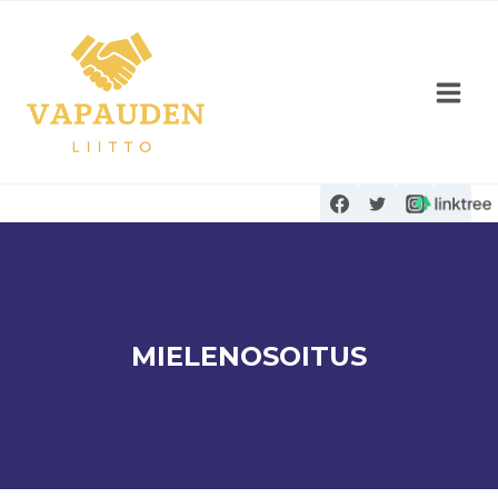
Siirry
sisältöön
MIELENOSOITUS