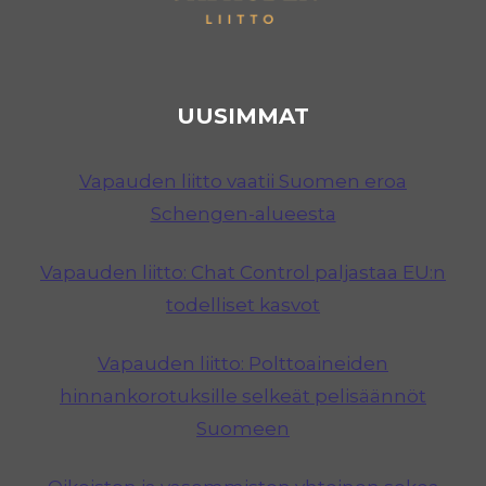
UUSIMMAT
Vapauden liitto vaatii Suomen eroa
Schengen-alueesta
Vapauden liitto: Chat Control paljastaa EU:n
todelliset kasvot
Vapauden liitto: Polttoaineiden
hinnankorotuksille selkeät pelisäännöt
Suomeen