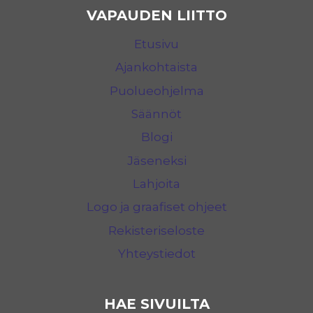
VAPAUDEN LIITTO
Etusivu
Ajankohtaista
Puolueohjelma
Säännöt
Blogi
Jäseneksi
Lahjoita
Logo ja graafiset ohjeet
Rekisteriseloste
Yhteystiedot
HAE SIVUILTA