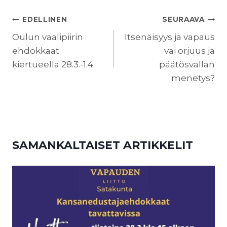
ARTIKKELIEN
EDELLINEN
SEURAAVA
SELAUS
Oulun vaalipiirin
Itsenäisyys ja vapaus
ehdokkaat
vai orjuus ja
kiertueella 28.3.-1.4.
päätösvallan
menetys?
SAMANKALTAISET ARTIKKELIT