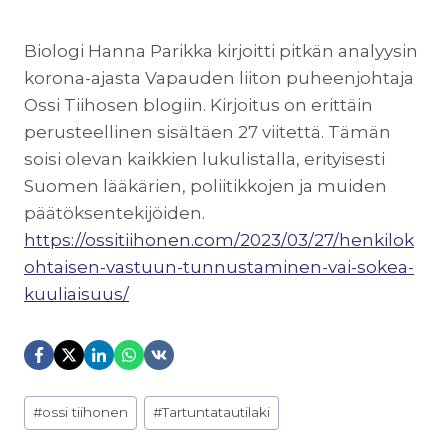
Biologi Hanna Parikka kirjoitti pitkän analyysin
korona-ajasta Vapauden liiton puheenjohtaja
Ossi Tiihosen blogiin. Kirjoitus on erittäin
perusteellinen sisältäen 27 viitettä. Tämän
soisi olevan kaikkien lukulistalla, erityisesti
Suomen lääkärien, poliitikkojen ja muiden
päätöksentekijöiden.
https://ossitiihonen.com/2023/03/27/henkilok
ohtaisen-vastuun-tunnustaminen-vai-sokea-
kuuliaisuus/
Avainsanat:
#
ossi tiihonen
#
Tartuntatautilaki