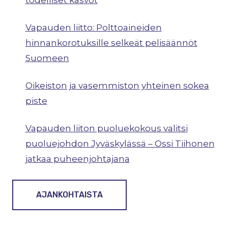
todelliset kasvot
Vapauden liitto: Polttoaineiden
hinnankorotuksille selkeät pelisäännöt
Suomeen
Oikeiston ja vasemmiston yhteinen sokea
piste
Vapauden liiton puoluekokous valitsi
puoluejohdon Jyväskylässä – Ossi Tiihonen
jatkaa puheenjohtajana
AJANKOHTAISTA