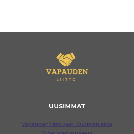
UUSIMMAT
Vapauden liitto vaatii Suomen eroa
Schengen-alueesta