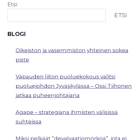
Etsi
ETSI
BLOGI
Oikeiston ja vasemmiston yhteinen sokea
piste
Vapauden liiton puoluekokous valitsi
puoluejohdon Jyväskylässä – Ossi Tiihonen
jatkaa puheenjohtajana
Agape – strategiana ihmisten välisissä
suhteissa
Miksi pelkäät ”devalvaatiomörköä”, jota ei