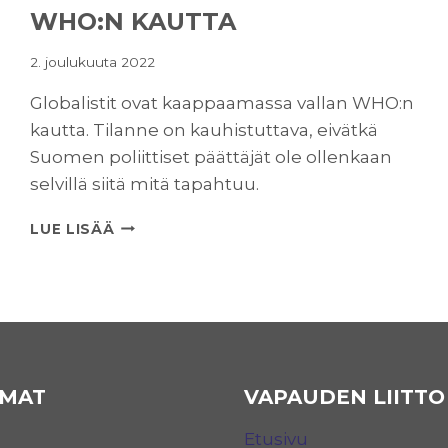
WHO:N KAUTTA
2. joulukuuta 2022
Globalistit ovat kaappaamassa vallan WHO:n
kautta. Tilanne on kauhistuttava, eivätkä
Suomen poliittiset päättäjät ole ollenkaan
selvillä siitä mitä tapahtuu.
GLOBALISTIT
LUE LISÄÄ
OVAT
KAAPPAAMASSA
VALLAN
WHO:N
KAUTTA
MAT
VAPAUDEN LIITTO
Etusivu