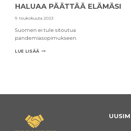
HALUAA PÄÄTTÄÄ ELÄMÄSI
9. toukokuuta 2023
Suomen ei tule sitoutua
pandemiasopimukseen.
MAAILMAN
LUE LISÄÄ
TERVEYSJÄRJESTÖ
WHO
HALUAA
PÄÄTTÄÄ
ELÄMÄSI
UUSIM