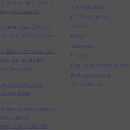
 liitto vaatii Suomen
Ajankohtaista
hengen-alueesta
Puolueohjelma
Säännöt
 liitto: Chat Control
 EU:n todelliset kasvot
Blogi
Jäseneksi
 liitto: Polttoaineiden
Lahjoita
rotuksille selkeät
Logo ja graafiset ohjeet
nnöt Suomeen
Rekisteriseloste
n ja vasemmiston
Yhteystiedot
 sokea piste
 liiton puoluekokous
puoluejohdon
ässä – Ossi Tiihonen