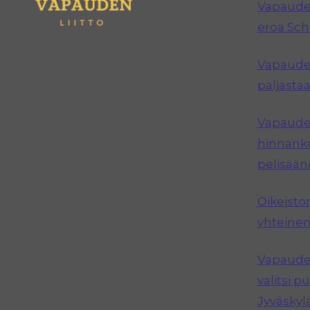
Vapauden
eroa Sc
Vapauden
paljastaa
Vapauden
hinnanko
pelisää
Oikeisto
yhteinen
Vapauden
valitsi 
Jyväskyl