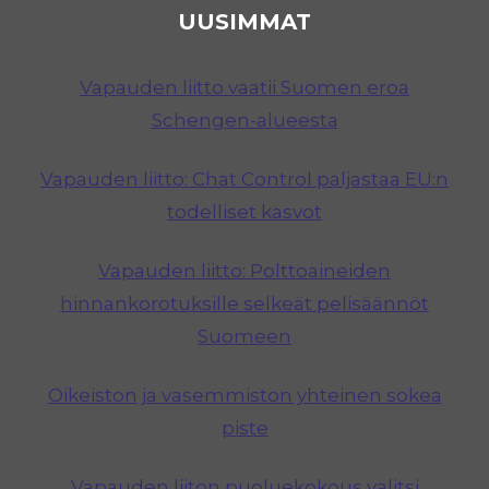
UUSIMMAT
Vapauden liitto vaatii Suomen eroa
Schengen-alueesta
Vapauden liitto: Chat Control paljastaa EU:n
todelliset kasvot
Vapauden liitto: Polttoaineiden
hinnankorotuksille selkeät pelisäännöt
Suomeen
Oikeiston ja vasemmiston yhteinen sokea
piste
Vapauden liiton puoluekokous valitsi