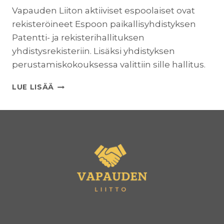
Vapauden Liiton aktiiviset espoolaiset ovat
rekisteröineet Espoon paikallisyhdistyksen
Patentti- ja rekisterihallituksen
yhdistysrekisteriin. Lisäksi yhdistyksen
perustamiskokouksessa valittiin sille hallitus.
ESPOON
LUE LISÄÄ
VAPAUDEN
LIITTO
RY
ON
NYT
REKISTERÖITY!