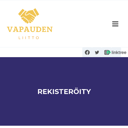
Siirry
sisältöön
REKISTERÖITY