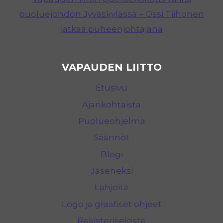
puoluejohdon Jyväskylässä – Ossi Tiihonen
jatkaa puheenjohtajana
VAPAUDEN LIITTO
Etusivu
Ajankohtaista
Puolueohjelma
Säännöt
Blogi
Jäseneksi
Lahjoita
Logo ja graafiset ohjeet
Rekisteriseloste