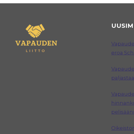
UUSIM
Vapauden
eroa Sc
Vapauden
paljastaa
Vapauden
hinnanko
pelisää
Oikeisto