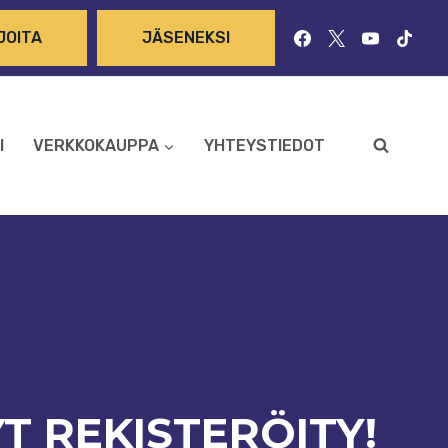
JOITA
JÄSENEKSI
I
VERKKOKAUPPA
YHTEYSTIEDOT
T REKISTERÖITY!