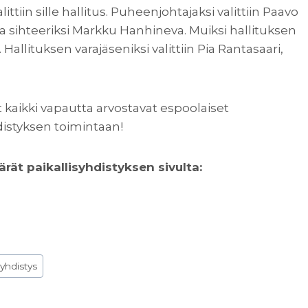
tiin sille hallitus. Puheenjohtajaksi valittiin Paavo
a sihteeriksi Markku Hanhineva. Muiksi hallituksen
 Hallituksen varajäseniksi valittiin Pia Rantasaari,
at kaikki vapautta arvostavat espoolaiset
distyksen toimintaan!
rät paikallisyhdistyksen sivulta:
yhdistys