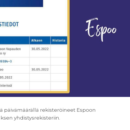
llä päivämäärällä rekisteröineet Espoon
uksen yhdistysrekisteriin.