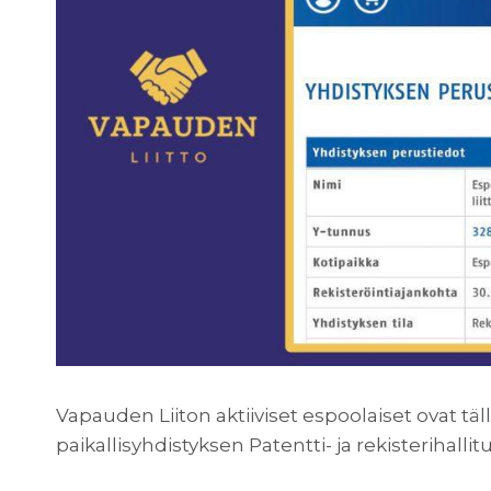
Vapauden Liiton aktiiviset espoolaiset ovat tä
paikallisyhdistyksen Patentti- ja rekisterihallit