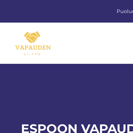
Siirry
Puolu
sisältöön
ESPOON VAPAUDE