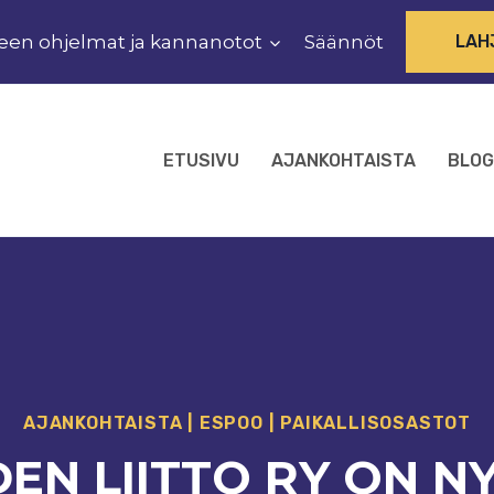
een ohjelmat ja kannanotot
Säännöt
LAH
ETUSIVU
AJANKOHTAISTA
BLOG
AJANKOHTAISTA
|
ESPOO
|
PAIKALLISOSASTOT
N LIITTO RY ON NY