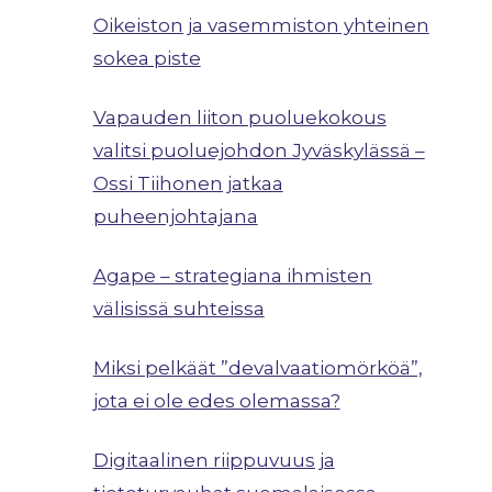
Oikeiston ja vasemmiston yhteinen
sokea piste
Vapauden liiton puoluekokous
valitsi puoluejohdon Jyväskylässä –
Ossi Tiihonen jatkaa
puheenjohtajana
Agape – strategiana ihmisten
välisissä suhteissa
Miksi pelkäät ”devalvaatiomörköä”,
jota ei ole edes olemassa?
Digitaalinen riippuvuus ja