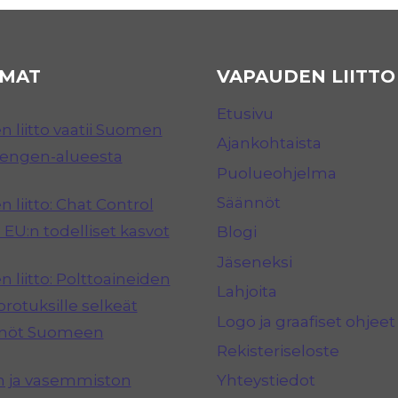
MAT
VAPAUDEN LIITTO
Etusivu
 liitto vaatii Suomen
Ajankohtaista
hengen-alueesta
Puolueohjelma
Säännöt
 liitto: Chat Control
 EU:n todelliset kasvot
Blogi
Jäseneksi
 liitto: Polttoaineiden
Lahjoita
rotuksille selkeät
Logo ja graafiset ohjeet
nnöt Suomeen
Rekisteriseloste
n ja vasemmiston
Yhteystiedot