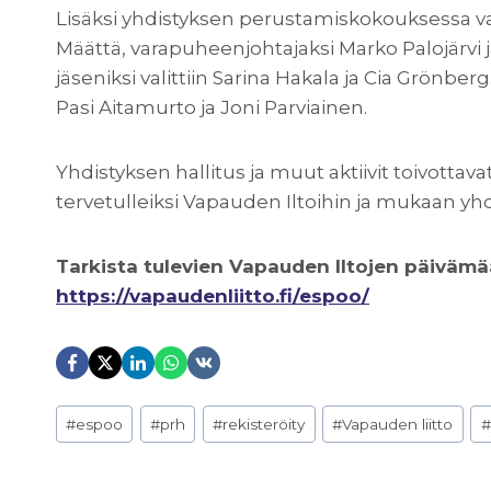
Lisäksi yhdistyksen perustamiskokouksessa valit
Määttä, varapuheenjohtajaksi Marko Palojärvi j
jäseniksi valittiin Sarina Hakala ja Cia Grönberg.
Pasi Aitamurto ja Joni Parviainen.
Yhdistyksen hallitus ja muut aktiivit toivottav
tervetulleiksi Vapauden Iltoihin ja mukaan yh
Tarkista tulevien Vapauden Iltojen päivämää
https://vapaudenliitto.fi/espoo/
Avainsanat:
#
espoo
#
prh
#
rekisteröity
#
Vapauden liitto
#