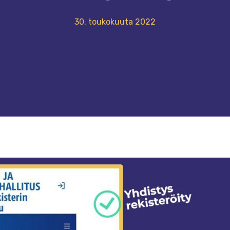
30. toukokuuta 2022