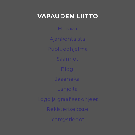
VAPAUDEN LIITTO
Etusivu
Ajankohtaista
Puolueohjelma
Säännöt
Blogi
Jäseneksi
Lahjoita
Logo ja graafiset ohjeet
Rekisteriseloste
Yhteystiedot