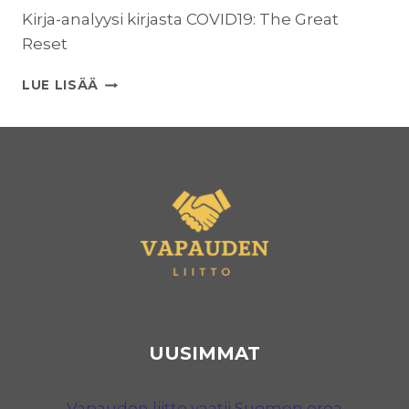
Kirja-analyysi kirjasta COVID19: The Great
Reset
COVID-
LUE LISÄÄ
19:
THE
GREAT
RESET
–
KIRJA-
ANALYYSI
UUSIMMAT
Vapauden liitto vaatii Suomen eroa