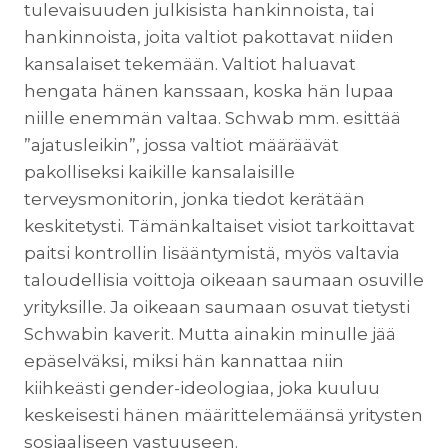
tulevaisuuden julkisista hankinnoista, tai
hankinnoista, joita valtiot pakottavat niiden
kansalaiset tekemään. Valtiot haluavat
hengata hänen kanssaan, koska hän lupaa
niille enemmän valtaa. Schwab mm. esittää
”ajatusleikin”, jossa valtiot määräävät
pakolliseksi kaikille kansalaisille
terveysmonitorin, jonka tiedot kerätään
keskitetysti. Tämänkaltaiset visiot tarkoittavat
paitsi kontrollin lisääntymistä, myös valtavia
taloudellisia voittoja oikeaan saumaan osuville
yrityksille. Ja oikeaan saumaan osuvat tietysti
Schwabin kaverit. Mutta ainakin minulle jää
epäselväksi, miksi hän kannattaa niin
kiihkeästi gender-ideologiaa, joka kuuluu
keskeisesti hänen määrittelemäänsä yritysten
sosiaaliseen vastuuseen.