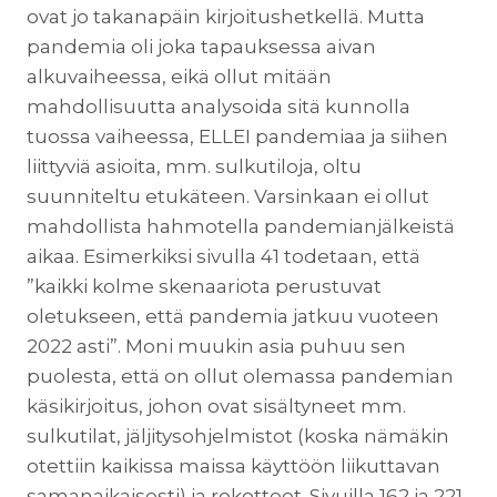
ovat jo takanapäin kirjoitushetkellä. Mutta
pandemia oli joka tapauksessa aivan
alkuvaiheessa, eikä ollut mitään
mahdollisuutta analysoida sitä kunnolla
tuossa vaiheessa, ELLEI pandemiaa ja siihen
liittyviä asioita, mm. sulkutiloja, oltu
suunniteltu etukäteen. Varsinkaan ei ollut
mahdollista hahmotella pandemianjälkeistä
aikaa. Esimerkiksi sivulla 41 todetaan, että
”kaikki kolme skenaariota perustuvat
oletukseen, että pandemia jatkuu vuoteen
2022 asti”. Moni muukin asia puhuu sen
puolesta, että on ollut olemassa pandemian
käsikirjoitus, johon ovat sisältyneet mm.
sulkutilat, jäljitysohjelmistot (koska nämäkin
otettiin kaikissa maissa käyttöön liikuttavan
samanaikaisesti) ja rokotteet. Sivuilla 162 ja 221