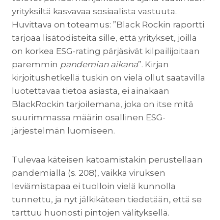
yrityksiltä kasvavaa sosiaalista vastuuta.
Huvittava on toteamus: ”Black Rockin raportti
tarjoaa lisätodisteita sille, että yritykset, joilla
on korkea ESG-rating pärjäsivät kilpailijoitaan
paremmin
pandemian aikana
”. Kirjan
kirjoitushetkellä tuskin on vielä ollut saatavilla
luotettavaa tietoa asiasta, ei ainakaan
BlackRockin tarjoilemana, joka on itse mitä
suurimmassa määrin osallinen ESG-
järjestelmän luomiseen.
Tulevaa käteisen katoamistakin perustellaan
pandemialla (s. 208), vaikka viruksen
leviämistapaa ei tuolloin vielä kunnolla
tunnettu, ja nyt jälkikäteen tiedetään, että se
tarttuu huonosti pintojen välityksellä.