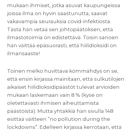
mukaan ihmiset, jotka asuvat kaupungeissa
joissa ilma on hyvin saastunutta, saavat
vakavampia seurauksia covid-infektiosta.
Tästä hän vetää sen johtopäätöksen, että
ilmastotoimia on edistettävä. Toisin sanoen
hän väittää epäsuorasti, että hiilidioksidi on
ilmansaaste!
Toinen melko huvittava kömmähdys on se,
että ensin kirjassa mainitaan, että sulkutilojen
aikaiset hiilidioksidipäästöt tulevat arvioiden
mukaan laskemaan vain 8 % (kyse on
oletettavasti ihmisen aiheuttamista
päästöistä). Mutta yhtäkkiä hän sivulla 148
esittää väitteen ”no pollution during the
lockdowns”. Edelleen kirjassa kerrotaan, että