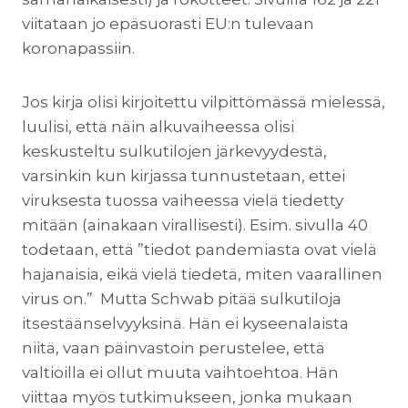
viitataan jo epäsuorasti EU:n tulevaan
koronapassiin.
Jos kirja olisi kirjoitettu vilpittömässä mielessä,
luulisi, että näin alkuvaiheessa olisi
keskusteltu sulkutilojen järkevyydestä,
varsinkin kun kirjassa tunnustetaan, ettei
viruksesta tuossa vaiheessa vielä tiedetty
mitään (ainakaan virallisesti). Esim. sivulla 40
todetaan, että ”tiedot pandemiasta ovat vielä
hajanaisia, eikä vielä tiedetä, miten vaarallinen
virus on.” Mutta Schwab pitää sulkutiloja
itsestäänselvyyksinä. Hän ei kyseenalaista
niitä, vaan päinvastoin perustelee, että
valtioilla ei ollut muuta vaihtoehtoa. Hän
viittaa myös tutkimukseen, jonka mukaan