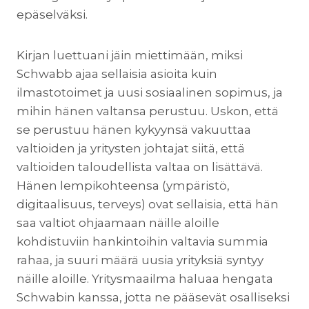
epäselväksi.
Kirjan luettuani jäin miettimään, miksi
Schwabb ajaa sellaisia asioita kuin
ilmastotoimet ja uusi sosiaalinen sopimus, ja
mihin hänen valtansa perustuu. Uskon, että
se perustuu hänen kykyynsä vakuuttaa
valtioiden ja yritysten johtajat siitä, että
valtioiden taloudellista valtaa on lisättävä.
Hänen lempikohteensa (ympäristö,
digitaalisuus, terveys) ovat sellaisia, että hän
saa valtiot ohjaamaan näille aloille
kohdistuviin hankintoihin valtavia summia
rahaa, ja suuri määrä uusia yrityksiä syntyy
näille aloille. Yritysmaailma haluaa hengata
Schwabin kanssa, jotta ne pääsevät osalliseksi