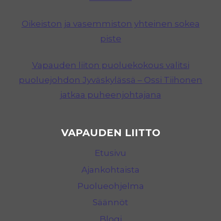
Oikeiston ja vasemmiston yhteinen sokea
piste
Vapauden liiton puoluekokous valitsi
puoluejohdon Jyväskylässä – Ossi Tiihonen
jatkaa puheenjohtajana
VAPAUDEN LIITTO
Etusivu
Ajankohtaista
Puolueohjelma
Säännöt
Blogi