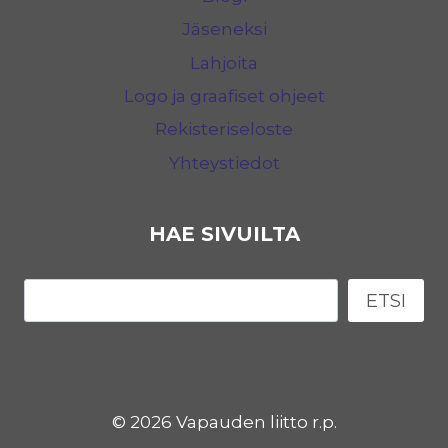
Jäseneksi
Lahjoita
Logo ja graafiset ohjeet
Rekisteriseloste
Yhteystiedot
HAE SIVUILTA
Etsi
ETSI
© 2026 Vapauden liitto r.p.