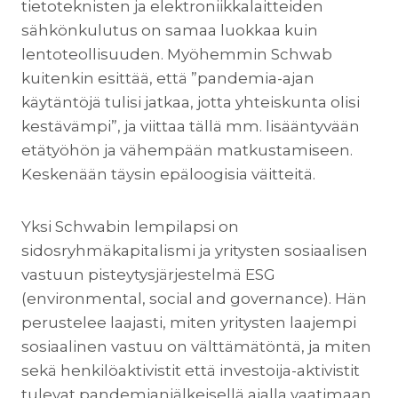
tietoteknisten ja elektroniikkalaitteiden
sähkönkulutus on samaa luokkaa kuin
lentoteollisuuden. Myöhemmin Schwab
kuitenkin esittää, että ”pandemia-ajan
käytäntöjä tulisi jatkaa, jotta yhteiskunta olisi
kestävämpi”, ja viittaa tällä mm. lisääntyvään
etätyöhön ja vähempään matkustamiseen.
Keskenään täysin epäloogisia väitteitä.
Yksi Schwabin lempilapsi on
sidosryhmäkapitalismi ja yritysten sosiaalisen
vastuun pisteytysjärjestelmä ESG
(environmental, social and governance). Hän
perustelee laajasti, miten yritysten laajempi
sosiaalinen vastuu on välttämätöntä, ja miten
sekä henkilöaktivistit että investoija-aktivistit
tulevat pandemianjälkeisellä ajalla vaatimaan