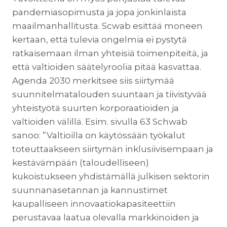
pandemiasopimusta ja jopa jonkinlaista
maailmanhallitusta. Scwab esittää moneen
kertaan, että tulevia ongelmia ei pystytä
ratkaisemaan ilman yhteisiä toimenpiteitä, ja
että valtioiden säätelyroolia pitää kasvattaa.
Agenda 2030 merkitsee siis siirtymää
suunnitelmatalouden suuntaan ja tiivistyvää
yhteistyötä suurten korporaatioiden ja
valtioiden välillä. Esim. sivulla 63 Schwab
sanoo: ”Valtioilla on käytössään työkalut
toteuttaakseen siirtymän inklusiivisempaan ja
kestävämpään (taloudelliseen)
kukoistukseen yhdistämällä julkisen sektorin
suunnanasetannan ja kannustimet
kaupalliseen innovaatiokapasiteettiin
perustavaa laatua olevalla markkinoiden ja