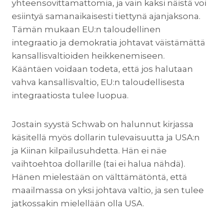
yhteensovittamattomia, ja vain kaksi näistä voi
esiintyä samanaikaisesti tiettynä ajanjaksona.
Tämän mukaan EU:n taloudellinen
integraatio ja demokratia johtavat väistämättä
kansallisvaltioiden heikkenemiseen.
Kääntäen voidaan todeta, että jos halutaan
vahva kansallisvaltio, EU:n taloudellisesta
integraatiosta tulee luopua.
Jostain syystä Schwab on halunnut kirjassa
käsitellä myös dollarin tulevaisuutta ja USA:n
ja Kiinan kilpailusuhdetta. Hän ei näe
vaihtoehtoa dollarille (tai ei halua nähdä).
Hänen mielestään on välttämätöntä, että
maailmassa on yksi johtava valtio, ja sen tulee
jatkossakin mielellään olla USA.