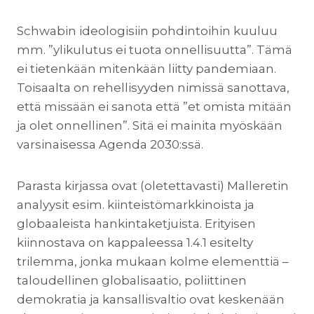
Schwabin ideologisiin pohdintoihin kuuluu
mm. ”ylikulutus ei tuota onnellisuutta”. Tämä
ei tietenkään mitenkään liitty pandemiaan.
Toisaalta on rehellisyyden nimissä sanottava,
että missään ei sanota että ”et omista mitään
ja olet onnellinen”. Sitä ei mainita myöskään
varsinaisessa Agenda 2030:ssä.
Parasta kirjassa ovat (oletettavasti) Malleretin
analyysit esim. kiinteistömarkkinoista ja
globaaleista hankintaketjuista. Erityisen
kiinnostava on kappaleessa 1.4.1 esitelty
trilemma, jonka mukaan kolme elementtiä –
taloudellinen globalisaatio, poliittinen
demokratia ja kansallisvaltio ovat keskenään