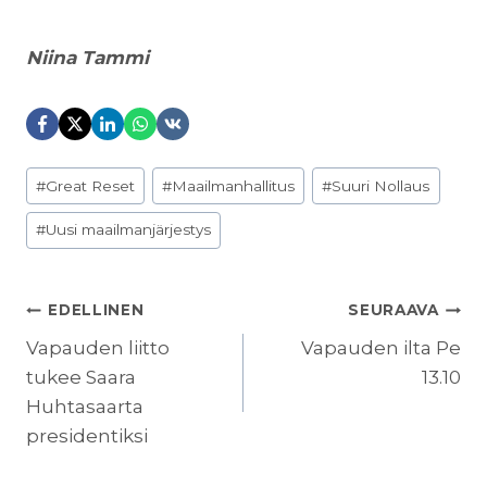
Niina Tammi
Avainsanat:
#
Great Reset
#
Maailmanhallitus
#
Suuri Nollaus
#
Uusi maailmanjärjestys
ARTIKKELIEN
EDELLINEN
SEURAAVA
SELAUS
Vapauden liitto
Vapauden ilta Pe
tukee Saara
13.10
Huhtasaarta
presidentiksi