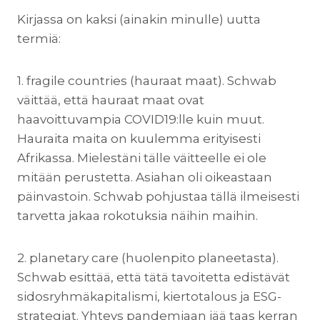
Kirjassa on kaksi (ainakin minulle) uutta
termiä:
1. fragile countries (hauraat maat). Schwab
väittää, että hauraat maat ovat
haavoittuvampia COVID19:lle kuin muut.
Hauraita maita on kuulemma erityisesti
Afrikassa. Mielestäni tälle väitteelle ei ole
mitään perustetta. Asiahan oli oikeastaan
päinvastoin. Schwab pohjustaa tällä ilmeisesti
tarvetta jakaa rokotuksia näihin maihin.
2. planetary care (huolenpito planeetasta).
Schwab esittää, että tätä tavoitetta edistävät
sidosryhmäkapitalismi, kiertotalous ja ESG-
strategiat. Yhteys pandemiaan jää taas kerran