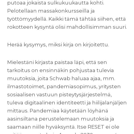
putoaa jokaista sulkukuukautta kohti.
Pelotellaan massakonkursseilla ja
työttömyydellä. Kaikki tämä tähtää siihen, että
rokotteen kysyntä olisi mahdollisimman suuri.
Herää kysymys, miksi kirja on kirjoitettu.
Mielestäni kirjasta paistaa läpi, että sen
tarkoitus on ensinnäkin pohjustaa tulevia
muutoksia, joita Schwab haluaa ajaa, mm.
ilmastotoimet, pandemiasopimus, yritysten
sosiaalisen vastuun pisteytysjärjestelmä,
tuleva digitaalinen identiteetti ja hiilijalanjäljen
mittaus. Pandemiaa käytetään löyhänä
aasinsiltana perustelemaan muutoksia ja
saamaan niille hyväksyntä. Itse RESET ei ole