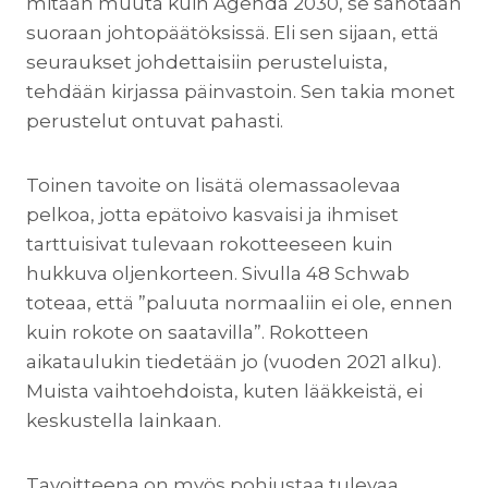
mitään muuta kuin Agenda 2030, se sanotaan
suoraan johtopäätöksissä. Eli sen sijaan, että
seuraukset johdettaisiin perusteluista,
tehdään kirjassa päinvastoin. Sen takia monet
perustelut ontuvat pahasti.
Toinen tavoite on lisätä olemassaolevaa
pelkoa, jotta epätoivo kasvaisi ja ihmiset
tarttuisivat tulevaan rokotteeseen kuin
hukkuva oljenkorteen. Sivulla 48 Schwab
toteaa, että ”paluuta normaaliin ei ole, ennen
kuin rokote on saatavilla”. Rokotteen
aikataulukin tiedetään jo (vuoden 2021 alku).
Muista vaihtoehdoista, kuten lääkkeistä, ei
keskustella lainkaan.
Tavoitteena on myös pohjustaa tulevaa