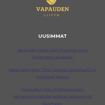
UUSIMMAT
Vapauden liitto vaatii Suomen eroa
Schengen-alueesta
Vapauden liitto: Chat Control paljastaa EU:n
todelliset kasvot
Vapauden liitto: Polttoaineiden
hinnankorotuksille selkeät pelisäännöt
Suomeen