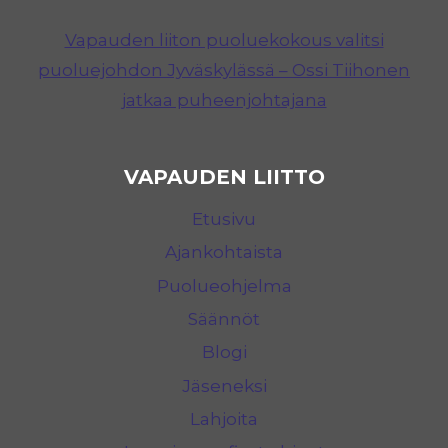
Vapauden liiton puoluekokous valitsi
puoluejohdon Jyväskylässä – Ossi Tiihonen
jatkaa puheenjohtajana
VAPAUDEN LIITTO
Etusivu
Ajankohtaista
Puolueohjelma
Säännöt
Blogi
Jäseneksi
Lahjoita