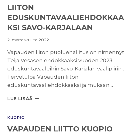
LIITON
EDUSKUNTAVAALIEHDOKKAA
KSI SAVO-KARJALAAN
2. marraskuuta 2022
Vapauden liiton puoluehallitus on nimennyt
Teija Vesasen ehdokkaaksi vuoden 2023
eduskuntavaaleihin Savo-Karjalan vaalipiiriin.
Tervetuloa Vapauden liiton
eduskuntavaaliehdokkaaksi ja mukaan…
TEIJA
LUE LISÄÄ
VESANEN
VAPAUDEN
LIITON
KUOPIO
EDUSKUNTAVAALIEHDOKKAAKSI
VAPAUDEN LIITTO KUOPIO
SAVO-
KARJALAAN