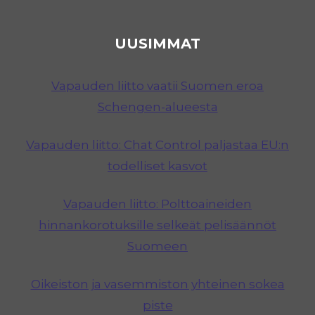
UUSIMMAT
Vapauden liitto vaatii Suomen eroa
Schengen-alueesta
Vapauden liitto: Chat Control paljastaa EU:n
todelliset kasvot
Vapauden liitto: Polttoaineiden
hinnankorotuksille selkeät pelisäännöt
Suomeen
Oikeiston ja vasemmiston yhteinen sokea
piste