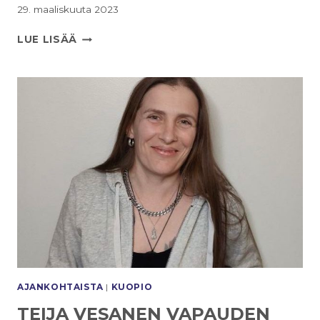
29. maaliskuuta 2023
EHDOKKAITA
LUE LISÄÄ
TAVATTAVISSA
KUOPION
TORILLA
1.4.
KLO:
10:00
–
14:00
AJANKOHTAISTA
|
KUOPIO
TEIJA VESANEN VAPAUDEN