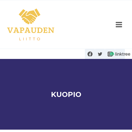
Siirry
sisältöön
KUOPIO