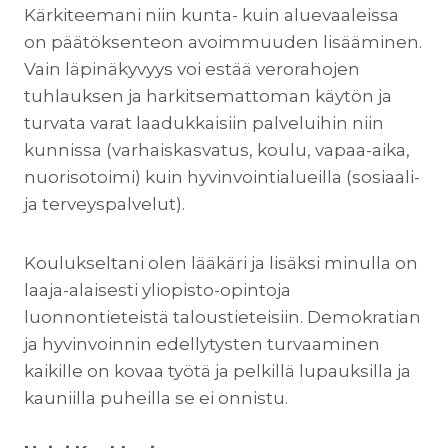
Kärkiteemani niin kunta- kuin aluevaaleissa
on päätöksenteon avoimmuuden lisääminen.
Vain läpinäkyvyys voi estää verorahojen
tuhlauksen ja harkitsemattoman käytön ja
turvata varat laadukkaisiin palveluihin niin
kunnissa (varhaiskasvatus, koulu, vapaa-aika,
nuorisotoimi) kuin hyvinvointialueilla (sosiaali-
ja terveyspalvelut).
Koulukseltani olen lääkäri ja lisäksi minulla on
laaja-alaisesti yliopisto-opintoja
luonnontieteistä taloustieteisiin. Demokratian
ja hyvinvoinnin edellytysten turvaaminen
kaikille on kovaa työtä ja pelkillä lupauksilla ja
kauniilla puheilla se ei onnistu.