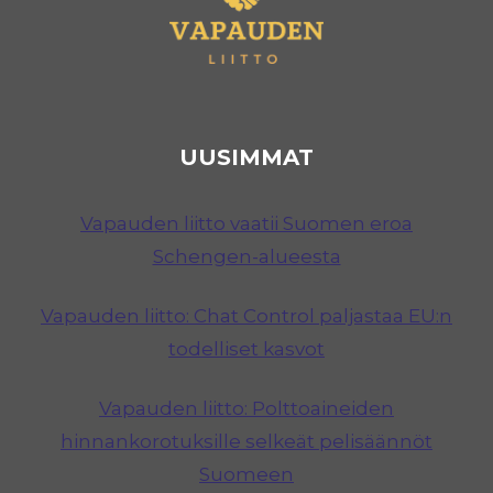
UUSIMMAT
Vapauden liitto vaatii Suomen eroa
Schengen-alueesta
Vapauden liitto: Chat Control paljastaa EU:n
todelliset kasvot
Vapauden liitto: Polttoaineiden
hinnankorotuksille selkeät pelisäännöt
Suomeen