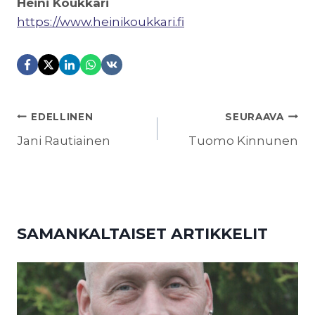
Heini Koukkari
https://www.heinikoukkari.fi
ARTIKKELIEN
EDELLINEN
SEURAAVA
SELAUS
Jani Rautiainen
Tuomo Kinnunen
SAMANKALTAISET ARTIKKELIT