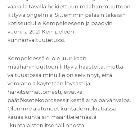
väärällä tavalla hoidettuun maahanmuuttoon
liittyviä ongelmia. Sittemmin palasin takaisin
kotiseudulle Kempeleeseen ja päädyin
vuonna 2021 Kempeleen
kunnanvaltuutetuksi.
Kempeleessä ei ole juurikaan
maahanmuuttoon liittyviä haasteita, mutta
valtuustossa minuille on selvinnyt, että
verorahoja käytetään löysästi ja
harkitsemattomasti, eivätkä
päätöksetekoprosessit kestä aina päivänvaloa.
Olemme ajatuneet kuntademokratiassa
kauas kuntalain määrittelemästä
”kuntalaisten itsehallinnosta”.