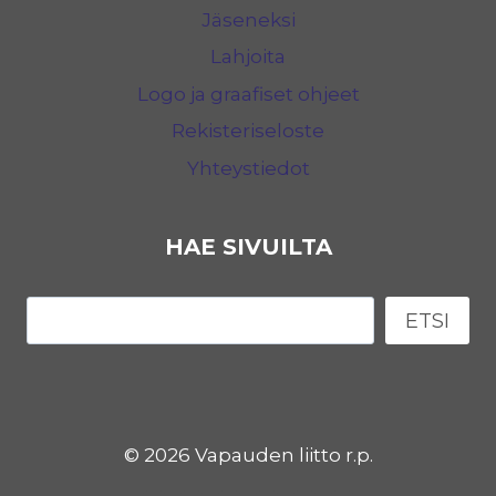
Jäseneksi
Lahjoita
Logo ja graafiset ohjeet
Rekisteriseloste
Yhteystiedot
HAE SIVUILTA
Etsi
ETSI
© 2026 Vapauden liitto r.p.