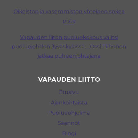
Oikeiston ja vasemmiston yhteinen sokea
piste
Vapauden liiton puoluekokous valitsi
puoluejohdon Jyväskylässä – Ossi Tiihonen
jatkaa puheenjohtajana
VAPAUDEN LIITTO
Etusivu
Ajankohtaista
Puolueohjelma
Säännöt
Blogi