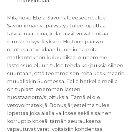
markkinoida.
Mitä koko Etelä-Savon alueeseen tulee
Savonlinnan yöpäivystys tulee lopettaa
talvikuukausina, kela taksit voivat hoitaa
ihmisten kyydityksen. Hoitoon pääsyn
odotusajat voidaan huomioida mitä
matkantekoon kuluu aikaa. Alueemme
lastensuojeluun tulee tehdä korjauksia siihen
suuntaan, että teemme sen mitä keskimäärin
muuallakin Suomessa. Tällä hetkellä meillä
on tuplasti enemmän lasten
huostaanotto/sijoituksia. Tämä ei ole
vetovoimatekijä. Bonusjärjestelmä tulee
lopettaa joka alalla vallitsee sekä sisäinen
korruptio kitkeä, tämän seurauksena
vapautuvat varat, voitaisiin kohdentaa