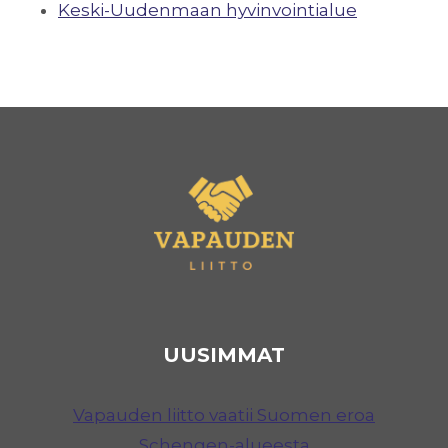
Keski-Uudenmaan hyvinvointialue
UUSIMMAT
Vapauden liitto vaatii Suomen eroa
Schengen-alueesta