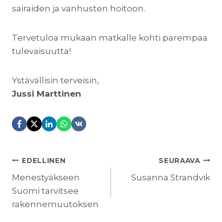
sairaiden ja vanhusten hoitoon.
Tervetuloa mukaan matkalle kohti parempaa
tulevaisuutta!
Ystävällisin terveisin,
Jussi Marttinen
ARTIKKELIEN
EDELLINEN
SEURAAVA
SELAUS
Menestyäkseen
Susanna Strandvik
Suomi tarvitsee
rakennemuutoksen