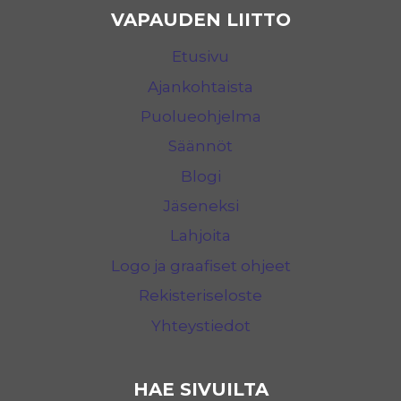
VAPAUDEN LIITTO
Etusivu
Ajankohtaista
Puolueohjelma
Säännöt
Blogi
Jäseneksi
Lahjoita
Logo ja graafiset ohjeet
Rekisteriseloste
Yhteystiedot
HAE SIVUILTA