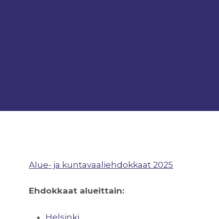
Alue- ja kuntavaaliehdokkaat 2025
Ehdokkaat alueittain:
Helsinki