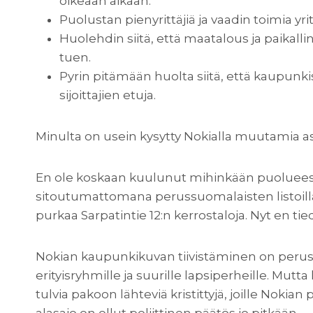
oikeaan aikaan.
Puolustan pienyrittäjiä ja vaadin toimia yr
Huolehdin siitä, että maatalous ja paikal
tuen.
Pyrin pitämään huolta siitä, että kaupunki
sijoittajien etuja.
Minulta on usein kysytty Nokialla muutamia asio
En ole koskaan kuulunut mihinkään puolueese
sitoutumattomana perussuomalaisten listoilla,
purkaa Sarpatintie 12:n kerrostaloja. Nyt en ti
Nokian kaupunkikuvan tiivistäminen on peru
erityisryhmille ja suurille lapsiperheille. M
tulvia pakoon lähteviä kristittyjä, joille Nokian 