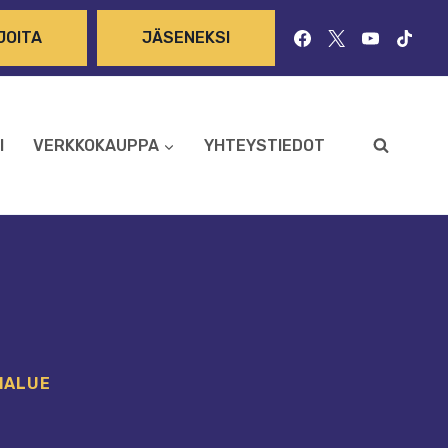
JOITA
JÄSENEKSI
I
VERKKOKAUPPA
YHTEYSTIEDOT
IALUE