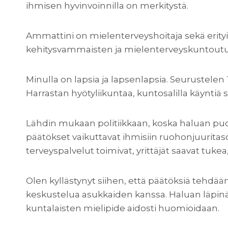
ihmisen hyvinvoinnilla on merkitystä.
Ammattini on mielenterveyshoitaja sekä erity
kehitysvammaisten ja mielenterveyskuntoutuj
Minulla on lapsia ja lapsenlapsia. Seurustelen 
Harrastan hyötyliikuntaa, kuntosalilla käyntiä s
Lähdin mukaan politiikkaan, koska haluan puo
päätökset vaikuttavat ihmisiin ruohonjuuritasoll
terveyspalvelut toimivat, yrittäjät saavat tukea
Olen kyllästynyt siihen, että päätöksiä tehdää
keskustelua asukkaiden kanssa. Haluan läpinäk
kuntalaisten mielipide aidosti huomioidaan.