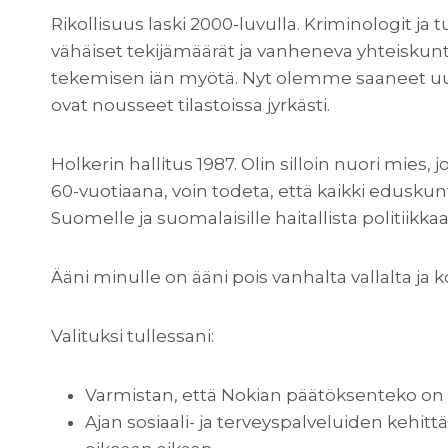
Rikollisuus laski 2000-luvulla. Kriminologit ja tu
vähäiset tekijämäärät ja vanheneva yhteiskunta
tekemisen iän myötä. Nyt olemme saaneet uusia
ovat nousseet tilastoissa jyrkästi.
Holkerin hallitus 1987. Olin silloin nuori mies,
60-vuotiaana, voin todeta, että kaikki edusk
Suomelle ja suomalaisille haitallista politiikkaa
Ääni minulle on ääni pois vanhalta vallalta ja k
Valituksi tullessani:
Varmistan, että Nokian päätöksenteko on 
Ajan sosiaali- ja terveyspalveluiden kehit