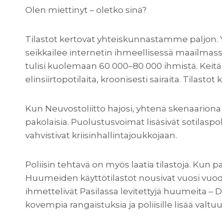
Olen miettinyt – oletko sinä?
Tilastot kertovat yhteiskunnastamme paljon. Yst
seikkailee internetin ihmeellisessä maailmass
tulisi kuolemaan 60 000–80 000 ihmistä. Keitä
elinsiirtopotilaita, kroonisesti sairaita. Tila
Kun Neuvostoliitto hajosi, yhtenä skenaariona
pakolaisia. Puolustusvoimat lisäsivät sotilaspol
vahvistivat kriisinhallintajoukkojaan.
Poliisin tehtävä on myös laatia tilastoja. Kun p
Huumeiden käyttötilastot nousivat vuosi vuodel
ihmettelivät Pasilassa levitettyjä huumeita – Da
kovempia rangaistuksia ja poliisille lisää valtuu