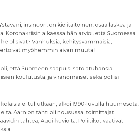
äväni, insinööri, on kielitaitoinen, osaa laskea ja
a. Koronakriisin alkaessa hän arvioi, että Suomessa
 he olisivat? Vanhuksia, kehitysvammaisia,
stot kertoivat myöhemmin aivan muuta!
 oli, että Suomeen saapuisi satojatuhansia
iisien koulutusta, ja viranomaiset sekä poliisi
akolaisia ei tullutkaan, alkoi 1990-luvulla huumesota.
ta. Aarnion tähti oli nousussa, toimittajat
avidin tähteä, Audi-kuvioita. Poliitikot vaativat
ksia.