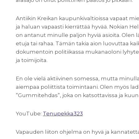
alasajo on ollut poliittinen päätös jo pitkään.
Antiikin Kreikan kaupunkivaltioissa vapaat miehe
ja haluan vapaasti kierrättää hyvää. Nokian He
on antanut minulle paljon hyviä asioita. Olen 
etuja tai rahaa. Tämän takia aion luovuttaa ka
dokumentoin politiikassa mukanaoloni lyhytel
ja toimijoita.
En ole vielä aktiivinen somessa, mutta minul
aiempaa poliittista toimintaani. Olen myös l
”Gummitehdas”, joka on katsottavissa ja kuunn
YouTube:
Tenupekka323
Vapauden liiton ohjelma on hyvä ja kannatett