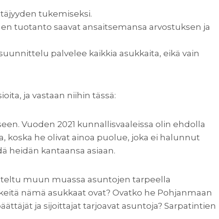
ittäjyyden tukemiseksi.
linen tuotanto saavat ansaitsemansa arvostuksen ja
suunnittelu palvelee kaikkia asukkaita, eikä vain
ita, ja vastaan niihin tässä:
en. Vuoden 2021 kunnallisvaaleissa olin ehdolla
 koska he olivat ainoa puolue, joka ei halunnut
edä heidän kantaansa asiaan.
steltu muun muassa asuntojen tarpeella
utta keitä nämä asukkaat ovat? Ovatko he Pohjanmaan
päättäjät ja sijoittajat tarjoavat asuntoja? Sarpatintien