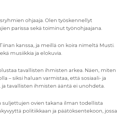
isryhmien ohjaaja. Olen työskennellyt
ien parissa sekä toiminut työnohjaajana.
Tiinan kanssa, ja meillä on koira nimeltä Musti.
ekä musiikkia ja elokuvia.
lustaa tavallisten ihmisten arkea. Näen, miten
a – siksi haluan varmistaa, että sosiaali- ja
, ja tavallisten ihmisten ääntä ei unohdeta.
n suljettujen ovien takana ilman todellista
yvyyttä politiikkaan ja päätöksentekoon, jossa