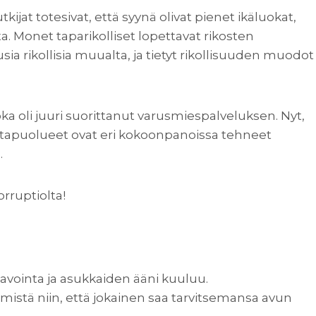
tkijat totesivat, että syynä olivat pienet ikäluokat,
. Monet taparikolliset lopettavat rikosten
 rikollisia muualta, ja tietyt rikollisuuden muodot
 joka oli juuri suorittanut varusmiespalveluksen. Nyt,
untapuolueet ovat eri kokoonpanoissa tehneet
.
orruptiolta!
avointa ja asukkaiden ääni kuuluu.
tämistä niin, että jokainen saa tarvitsemansa avun