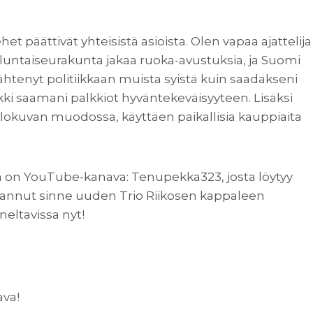
t päättivät yhteisistä asioista. Olen vapaa ajattelija
lluntaiseurakunta jakaa ruoka-avustuksia, ja Suomi
lähtenyt politiikkaan muista syistä kuin saadakseni
ikki saamani palkkiot hyväntekeväisyyteen. Lisäksi
okuvan muodossa, käyttäen paikallisia kauppiaita
la on YouTube-kanava: Tenupekka323, josta löytyy
adannut sinne uuden Trio Riikosen kappaleen
eltavissa nyt!
ava!