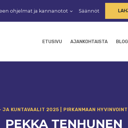
een ohjelmat ja kannanotot
Säännöt
LAH
ETUSIVU
AJANKOHTAISTA
BLOG
- JA KUNTAVAALIT 2025
|
PIRKANMAAN HYVINVOINT
PEKKA TENHUNEN