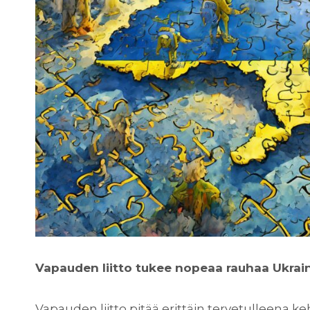
Vapauden liitto tukee nopeaa rauhaa Ukrai
Vapauden liitto pitää erittäin tervetulleena k