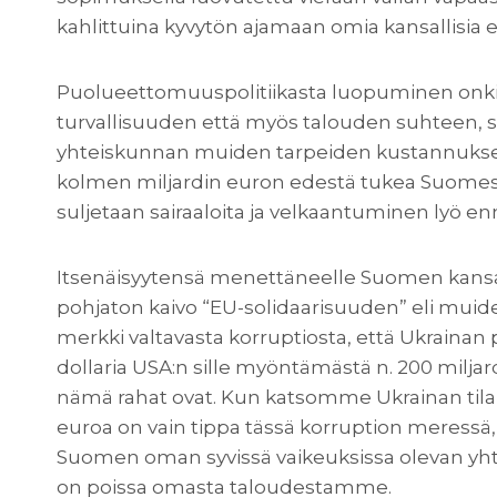
kahlittuina kyvytön ajamaan omia kansallisia 
Puolueettomuuspolitiikasta luopuminen onki
turvallisuuden että myös talouden suhteen, s
yhteiskunnan muiden tarpeiden kustannuksella
kolmen miljardin euron edestä tukea Suome
suljetaan sairaaloita ja velkaantuminen lyö en
Itsenäisyytensä menettäneelle Suomen kansal
pohjaton kaivo “EU-solidaarisuuden” eli muid
merkki valtavasta korruptiosta, että Ukrainan pr
dollaria USA:n sille myöntämästä n. 200 miljar
nämä rahat ovat. Kun katsomme Ukrainan tila
euroa on vain tippa tässä korruption meressä, 
Suomen oman syvissä vaikeuksissa olevan yht
on poissa omasta taloudestamme.