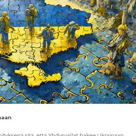
naan
ehityksenä sitä, että Yhdysvallat hakee Ukrainaan