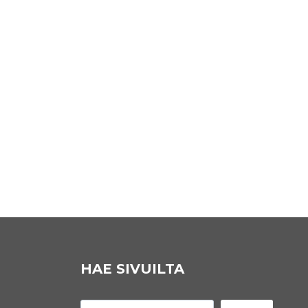
EDUSKUNTAVAALIEHDOKKA
AKSI UUDELLEMAALLE
30. elokuuta 2022
HAE SIVUILTA