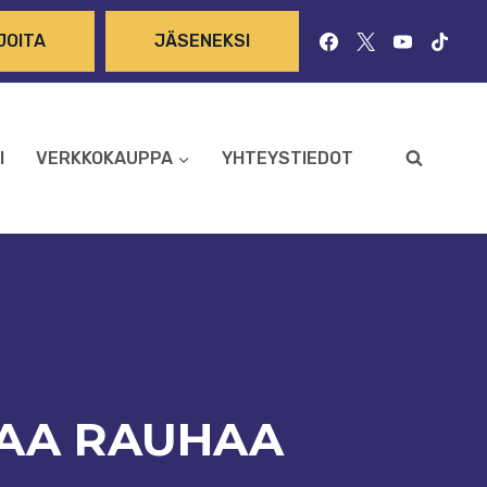
JOITA
JÄSENEKSI
I
VERKKOKAUPPA
YHTEYSTIEDOT
EAA RAUHAA