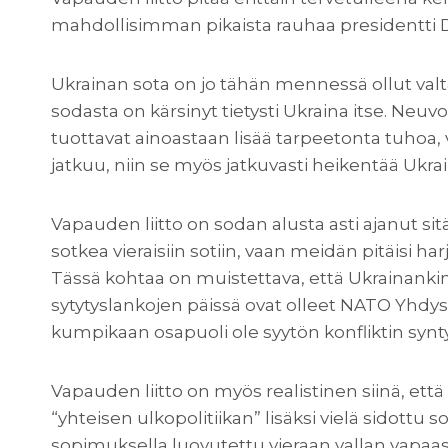
mahdollisimman pikaista rauhaa presidentti D
Ukrainan sota on jo tähän mennessä ollut valta
sodasta on kärsinyt tietysti Ukraina itse. Neu
tuottavat ainoastaan lisää tarpeetonta tuhoa, 
jatkuu, niin se myös jatkuvasti heikentää Uk
Vapauden liitto on sodan alusta asti ajanut sit
sotkea vieraisiin sotiin, vaan meidän pitäisi h
Tässä kohtaa on muistettava, että Ukrainankin
sytytyslankojen päissä ovat olleet NATO Yhdysv
kumpikaan osapuoli ole syytön konfliktin syn
Vapauden liitto on myös realistinen siinä, et
“yhteisen ulkopolitiikan” lisäksi vielä sidottu 
sopimuksella luovutettu vieraan vallan vapaas