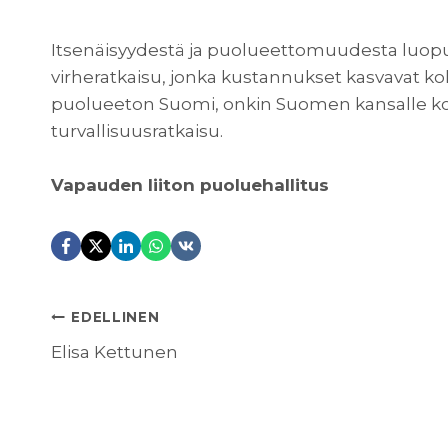
Itsenäisyydestä ja puolueettomuudesta luopu
virheratkaisu, jonka kustannukset kasvavat koko
puolueeton Suomi, onkin Suomen kansalle koet
turvallisuusratkaisu.
Vapauden liiton puoluehallitus
ARTIKKELIEN
EDELLINEN
Elisa Kettunen
SELAUS