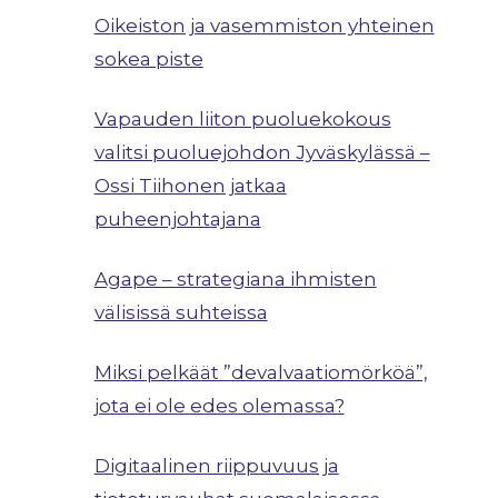
Oikeiston ja vasemmiston yhteinen
sokea piste
Vapauden liiton puoluekokous
valitsi puoluejohdon Jyväskylässä –
Ossi Tiihonen jatkaa
puheenjohtajana
Agape – strategiana ihmisten
välisissä suhteissa
Miksi pelkäät ”devalvaatiomörköä”,
jota ei ole edes olemassa?
Digitaalinen riippuvuus ja