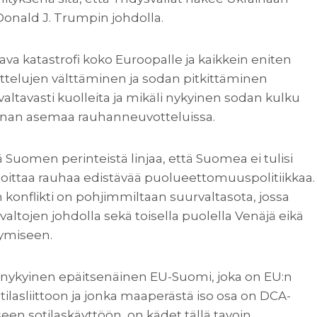
onald J. Trumpin johdolla.
va katastrofi koko Euroopalle ja kaikkein eniten
vottelujen välttäminen ja sodan pitkittäminen
valtavasti kuolleita ja mikäli nykyinen sodan kulku
rainan asemaa rauhanneuvotteluissa.
ä Suomen perinteistä linjaa, että Suomea ei tulisi
arjoittaa rauhaa edistävää puolueettomuuspolitiikkaa.
 konflikti on pohjimmiltaan suurvaltasota, jossa
altojen johdolla sekä toisella puolella Venäjä eikä
tymiseen.
tä nykyinen epäitsenäinen EU-Suomi, joka on EU:n
sotilasliittoon ja jonka maaperästä iso osa on DCA-
een sotilaskäyttöön, on kädet tällä tavoin