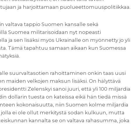
etujaan ja harjoittamaan puolueettomuuspolitiikkaa.
n valtava tappio Suomen kansalle sekä
illä Suomea militarisoidaan nyt nopeasti
 ja sen lisäksi myös Ukrainalle on myönnetty jo yli
sta. Tämä tapahtuu samaan aikaan kun Suomessa
nätyksiä.
le suurvaltasotien rahoittaminen onkin taas uusi
en maiden velkojen maksun lisäksi. On hälyttävä
esidentti Zelenskyi sanoi juuri, että yli 100 miljardia
din dollarin tuesta on kateissa eikä hän tiedä missä
nteen kokonaisuutta, niin Suomen kolme miljardia
jolla ei ole ollut merkitystä sodan kulkuun, mutta
eiskunnan kannalta se on valtava rahasumma, joka