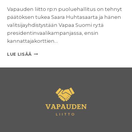
Vapauden liitto rp:n puoluehallitus on tehnyt
päätöksen tukea Saara Huhtasaarta ja hänen
valitsijayhdistystään Vapaa Suomi ry:tä
presidentinvaalikampanjassa, ensin
kannattajakorttien…
VAPAUDEN
LUE LISÄÄ
LIITTO
TUKEE
SAARA
HUHTASAARTA
PRESIDENTIKSI