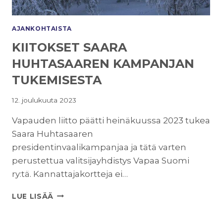
AJANKOHTAISTA
KIITOKSET SAARA
HUHTASAAREN KAMPANJAN
TUKEMISESTA
12. joulukuuta 2023
Vapauden liitto päätti heinäkuussa 2023 tukea
Saara Huhtasaaren
presidentinvaalikampanjaa ja tätä varten
perustettua valitsijayhdistys Vapaa Suomi
ry:tä. Kannattajakortteja ei…
KIITOKSET
LUE LISÄÄ
SAARA
HUHTASAAREN