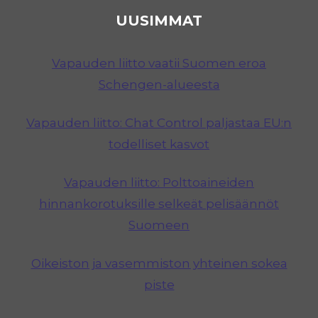
UUSIMMAT
Vapauden liitto vaatii Suomen eroa
Schengen-alueesta
Vapauden liitto: Chat Control paljastaa EU:n
todelliset kasvot
Vapauden liitto: Polttoaineiden
hinnankorotuksille selkeät pelisäännöt
Suomeen
Oikeiston ja vasemmiston yhteinen sokea
piste