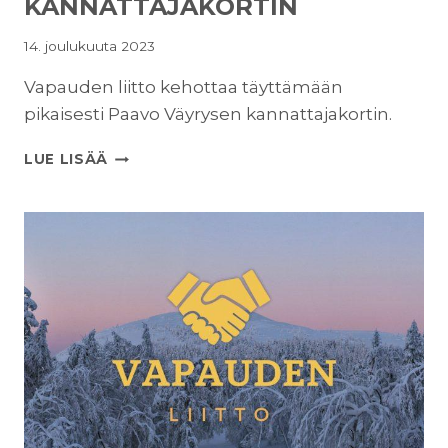
KANNATTAJAKORTIN
14. joulukuuta 2023
Vapauden liitto kehottaa täyttämään
pikaisesti Paavo Väyrysen kannattajakortin.
VAPAUDEN
LUE LISÄÄ
LIITTO
KEHOTTAA
TÄYTTÄMÄÄN
HETI
PAAVO
VÄYRYSEN
KANNATTAJAKORTIN