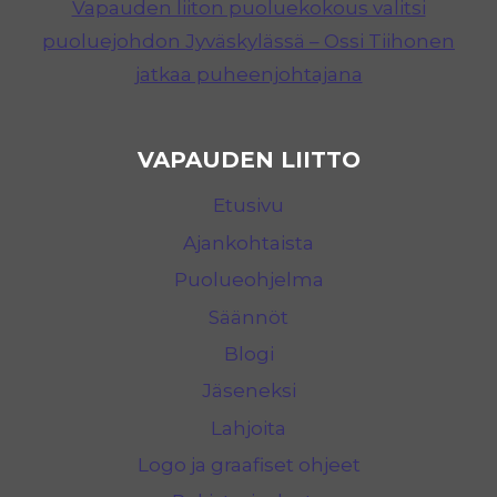
Vapauden liiton puoluekokous valitsi
puoluejohdon Jyväskylässä – Ossi Tiihonen
jatkaa puheenjohtajana
VAPAUDEN LIITTO
Etusivu
Ajankohtaista
Puolueohjelma
Säännöt
Blogi
Jäseneksi
Lahjoita
Logo ja graafiset ohjeet