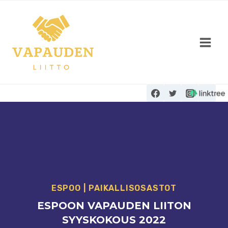
Siirry
sisältöön
ESPOO
|
PAIKALLISOSASTOT
ESPOON VAPAUDEN LIITON
SYYSKOKOUS 2022