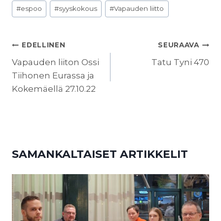
Avainsanat:
#
espoo
#
syyskokous
#
Vapauden liitto
ARTIKKELIEN
EDELLINEN
SEURAAVA
SELAUS
Vapauden liiton Ossi
Tatu Tyni 470
Tiihonen Eurassa ja
Kokemäellä 27.10.22
SAMANKALTAISET ARTIKKELIT