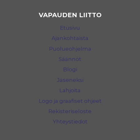
VAPAUDEN LIITTO
Etusivu
Ajankohtaista
Puolueohjelma
Säännöt
Blogi
Jäseneksi
Lahjoita
Logo ja graafiset ohjeet
Rekisteriseloste
Yhteystiedot