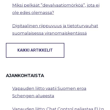
Miksi pelkäät ”devalvaatiomörköä”, jota ei
ole edes olemassa?
Digitaalinen riippuvuus ja tietoturvauhat
suomalaisessa viranomaiskentässä
KAIKKI ARTIKKELIT
AJANKOHTAISTA
Vapauden liitto vaatii Suomen eroa
Schengen-alueesta
Vapauden liitto: Chat Control paljastaa EU:n