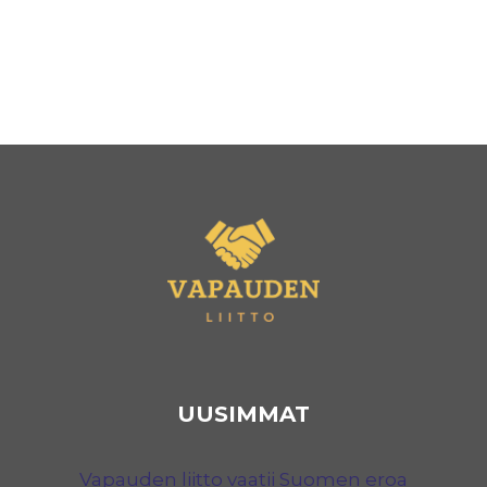
UUSIMMAT
Vapauden liitto vaatii Suomen eroa