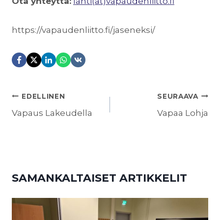
Ota yhteyttä:
lahti(at)vapaudenliitto.fi
https://vapaudenliitto.fi/jaseneksi/
ARTIKKELIEN
EDELLINEN
SEURAAVA
SELAUS
Vapaus Lakeudella
Vapaa Lohja
SAMANKALTAISET ARTIKKELIT