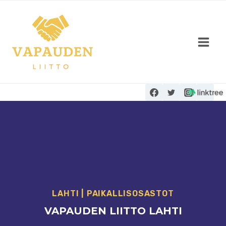
Siirry
sisältöön
LAHTI
|
PAIKALLISOSASTOT
VAPAUDEN LIITTO LAHTI