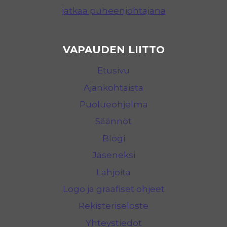
jatkaa puheenjohtajana
VAPAUDEN LIITTO
Etusivu
Ajankohtaista
Puolueohjelma
Säännöt
Blogi
Jäseneksi
Lahjoita
Logo ja graafiset ohjeet
Rekisteriseloste
Yhteystiedot