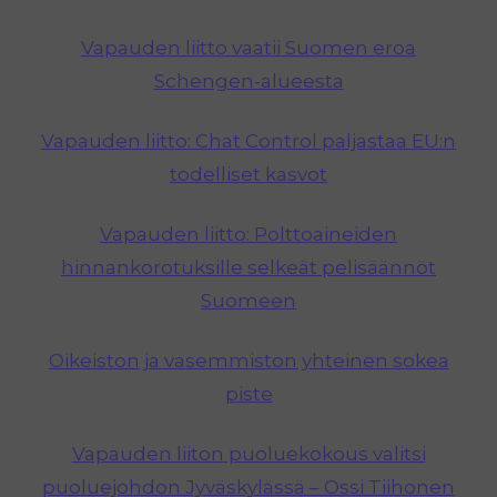
Vapauden liitto vaatii Suomen eroa
Schengen-alueesta
Vapauden liitto: Chat Control paljastaa EU:n
todelliset kasvot
Vapauden liitto: Polttoaineiden
hinnankorotuksille selkeät pelisäännöt
Suomeen
Oikeiston ja vasemmiston yhteinen sokea
piste
Vapauden liiton puoluekokous valitsi
puoluejohdon Jyväskylässä – Ossi Tiihonen