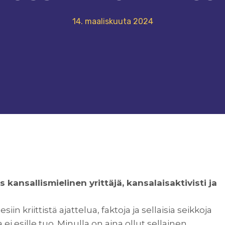
14. maaliskuuta 2024
 kansallismielinen yrittäjä, kansalaisaktivisti ja
iin kriittistä ajattelua, faktoja ja sellaisia seikkoja
 ei esille tuo. Minulla on aina ollut sellainen