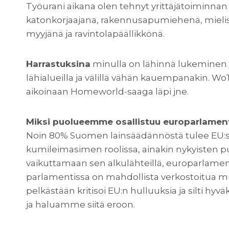
Työurani aikana olen tehnyt yrittäjätoiminn
katonkorjaajana, rakennusapumiehenä, mielisa
myyjänä ja ravintolapäällikkönä.
Harrastuksina
minulla on lähinnä lukeminen ja
lähialueilla ja välillä vähän kauempanakin. WoT:
aikoinaan Homeworld-saaga läpi jne.
Miksi puolueemme osallistuu europarlament
Noin 80% Suomen lainsäädännöstä tulee EU:s
kumileimasimen roolissa, ainakin nykyisten p
vaikuttamaan sen alkulähteillä, europarlamen
parlamentissa on mahdollista verkostoitua m
pelkästään kritisoi EU:n hulluuksia ja silti hy
ja haluamme siitä eroon.