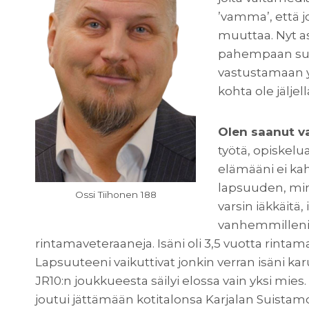
’vamma’, että j
muuttaa. Nyt as
pahempaan suu
vastustamaan yl
kohta ole jälje
Olen saanut v
työtä, opiskelua
elämääni ei kahl
lapsuuden, minu
Ossi Tiihonen 188
varsin iäkkäitä, i
vanhemmilleni 
rintamaveteraaneja. Isäni oli 3,5 vuotta rintama
Lapsuuteeni vaikuttivat jonkin verran isäni k
JR10:n joukkueesta säilyi elossa vain yksi mies.
joutui jättämään kotitalonsa Karjalan Suistamoll