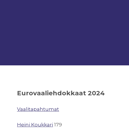
Eurovaaliehdokkaat 2024
Vaalitapahtumat
Heini Koukkari
179