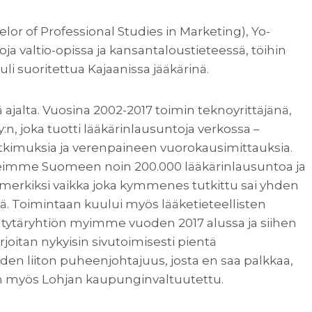
lor of Professional Studies in Marketing), Yo-
a valtio-opissa ja kansantaloustieteessä, töihin
tuli suoritettua Kajaanissa jääkärinä.
 ajalta. Vuosina 2002-2017 toimin teknoyrittäjänä,
n, joka tuotti lääkärinlausuntoja verkossa –
kimuksia ja verenpaineen vuorokausimittauksia.
teimme Suomeen noin 200.000 lääkärinlausuntoa ja
simerkiksi vaikka joka kymmenes tutkittu sai yhden
nä. Toimintaan kuului myös lääketieteellisten
n tytäryhtiön myimme vuoden 2017 alussa ja siihen
joitan nykyisin sivutoimisesti pientä
en liiton puheenjohtajuus, josta en saa palkkaa,
len myös Lohjan kaupunginvaltuutettu.