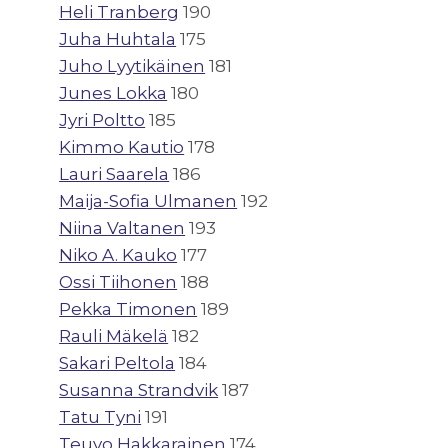
Heli Tranberg
190
Juha Huhtala
175
Juho Lyytikäinen
181
Junes Lokka
180
Jyri Poltto
185
Kimmo Kautio
178
Lauri Saarela
186
Maija-Sofia Ulmanen
192
Niina Valtanen
193
Niko A. Kauko
177
Ossi Tiihonen
188
Pekka Timonen
189
Rauli Mäkelä
182
Sakari Peltola
184
Susanna Strandvik
187
Tatu Tyni
191
Teuvo Hakkarainen
174