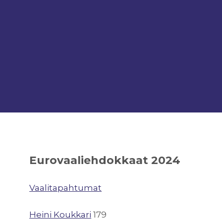
Eurovaaliehdokkaat 2024
Vaalitapahtumat
Heini Koukkari
179