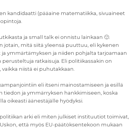
den kandidaatti (pääaine matematiikka, sivuaineet
opintoja.
utkikasta ja small talk ei onnistu lainkaan 🙂.
otain, mitä siitä yleensä puuttuu, eli kykenen
dot ja ymmärtämyksen ja niiden pohjalta tarjoamaan
erusteltuja ratkaisuja. Eli politiikassakin on
, vaikka niistä ei puhutakkaan.
kampanjointiin eli itseni mainostamiseen ja esillä
n tiedon ja ymmärryksen hankkimiseen, koska
la oikeasti äänestäjälle hyödyksi.
tiikan arki eli miten julkiset instituutiot toimivat,
oli. Uskon, että myös EU-päätöksentekoon mukaan