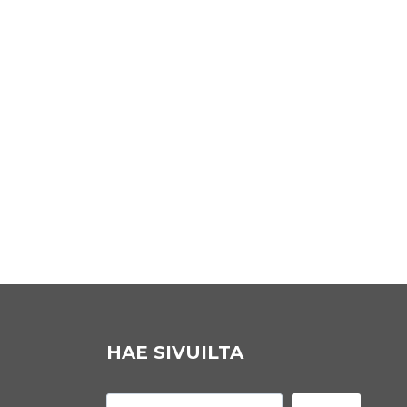
MAIJA-SOFIA ULMANEN 192
14. maaliskuuta 2024
HAE SIVUILTA
Etsi