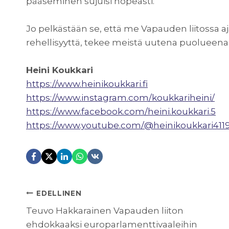
pääseminen sujuisi nopeasti.
Jo pelkästään se, että me Vapauden liitossa 
rehellisyyttä, tekee meistä uutena puolueen
Heini Koukkari
https://www.heinikoukkari.fi
https://www.instagram.com/koukkariheini/
https://www.facebook.com/heini.koukkari.5
https://www.youtube.com/@heinikoukkari411
ARTIKKELIEN
EDELLINEN
Teuvo Hakkarainen Vapauden liiton
ehdokkaaksi europarlamenttivaaleihin