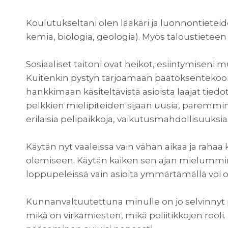
Koulutukseltani olen lääkäri ja luonnontietei
kemia, biologia, geologia). Myös taloustieteen 
Sosiaaliset taitoni ovat heikot, esiintymiseni m
Kuitenkin pystyn tarjoamaan päätöksentekoon j
hankkimaan käsiteltävistä asioista laajat tie
pelkkien mielipiteiden sijaan uusia, paremmin p
erilaisia pelipaikkoja, vaikutusmahdollisuuksia
Käytän nyt vaaleissa vain vähän aikaa ja rahaa 
olemiseen. Käytän kaiken sen ajan mielummi
loppupeleissä vain asioita ymmärtämällä voi ol
Kunnanvaltuutettuna minulle on jo selvinnyt poli
mikä on virkamiesten, mikä poliitikkojen ro