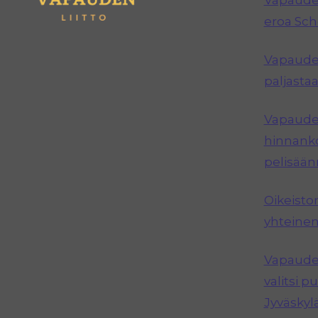
Vapauden
eroa Sc
Vapauden
paljastaa
Vapauden
hinnanko
pelisää
Oikeisto
yhteinen
Vapauden
valitsi 
Jyväskyl