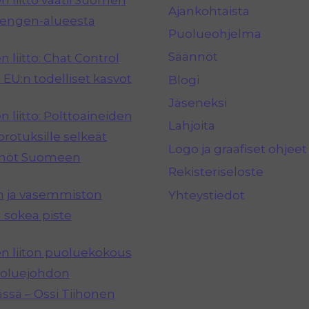
 liitto vaatii Suomen
Ajankohtaista
hengen-alueesta
Puolueohjelma
Säännöt
 liitto: Chat Control
 EU:n todelliset kasvot
Blogi
Jäseneksi
 liitto: Polttoaineiden
Lahjoita
rotuksille selkeät
Logo ja graafiset ohjeet
nnöt Suomeen
Rekisteriseloste
n ja vasemmiston
Yhteystiedot
 sokea piste
 liiton puoluekokous
puoluejohdon
ässä – Ossi Tiihonen