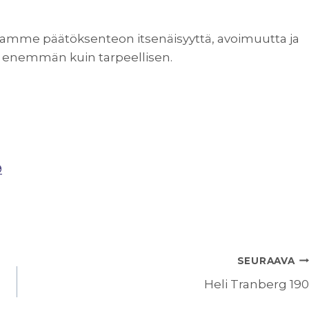
ajamme päätöksenteon itsenäisyyttä, avoimuutta ja
a enemmän kuin tarpeellisen.
9
SEURAAVA
Heli Tranberg 190