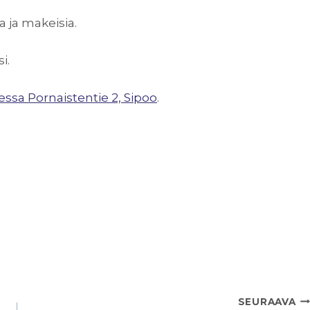
a ja makeisia.
i.
essa Pornaistentie 2, Sipoo
.
SEURAAVA