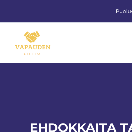
Siirry
Puolu
sisältöön
EHDOKKAITA TAV