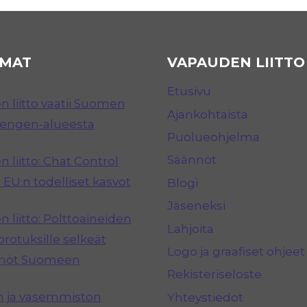
MAT
VAPAUDEN LIITTO
Etusivu
 liitto vaatii Suomen
Ajankohtaista
hengen-alueesta
Puolueohjelma
Säännöt
 liitto: Chat Control
 EU:n todelliset kasvot
Blogi
Jäseneksi
 liitto: Polttoaineiden
Lahjoita
rotuksille selkeät
Logo ja graafiset ohjeet
nnöt Suomeen
Rekisteriseloste
n ja vasemmiston
Yhteystiedot