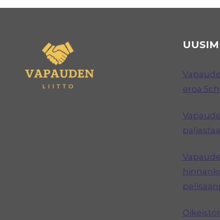
UUSIM
Vapauden
eroa Sc
Vapauden
paljastaa
Vapauden
hinnanko
pelisää
Oikeisto