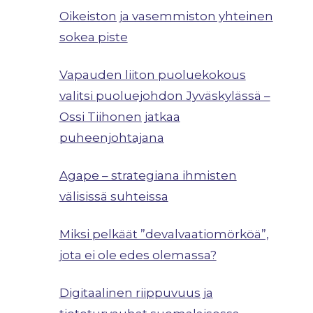
Oikeiston ja vasemmiston yhteinen
sokea piste
Vapauden liiton puoluekokous
valitsi puoluejohdon Jyväskylässä –
Ossi Tiihonen jatkaa
puheenjohtajana
Agape – strategiana ihmisten
välisissä suhteissa
Miksi pelkäät ”devalvaatiomörköä”,
jota ei ole edes olemassa?
Digitaalinen riippuvuus ja