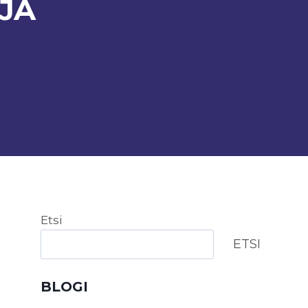
JA
Etsi
ETSI
BLOGI