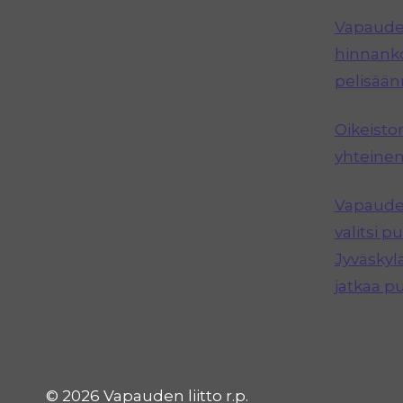
Vapauden
hinnanko
pelisää
Oikeisto
yhteinen
Vapauden
valitsi 
Jyväskyl
jatkaa p
© 2026 Vapauden liitto r.p.