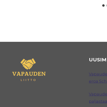
UUSIM
Vapauden
eroa Sc
Vapauden
paljastaa