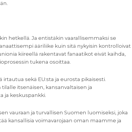
än.
äkin hetkellä. Ja entistäkin vaarallisemmaksi se
naattisempi ääriliike kuin sitä nykyisin kontrolloivat
unionia kiireellä rakentavat fanaatikot eivät kaihda,
ioprosessin tukena osoittaa.
rtautua sekä EU:sta ja eurosta pikaisesti.
tilalle itsenäisen, kansanvaltaisen ja
 ja keskuspankki.
sen vauraan ja turvallisen Suomen luomiseksi, joka
tää kansallisia voimavarojaan oman maamme ja