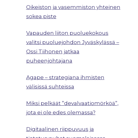
Oikeiston ja vasemmiston yhteinen
sokea piste
Vapauden liiton puoluekokous
valitsi puoluejohdon Jyväskylässä –
Ossi Tiihonen jatkaa
puheenjohtajana
Agape – strategiana ihmisten
välisissä suhteissa
Miksi pelkäät ”devalvaatiomörköä”,
jota ei ole edes olemassa?
Digitaalinen riippuvuus ja