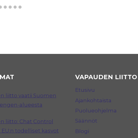
MAT
VAPAUDEN LIITTO
Etusivu
 liitto vaatii Suomen
Ajankohtaista
hengen-alueesta
Puolueohjelma
Säännöt
 liitto: Chat Control
 EU:n todelliset kasvot
Blogi