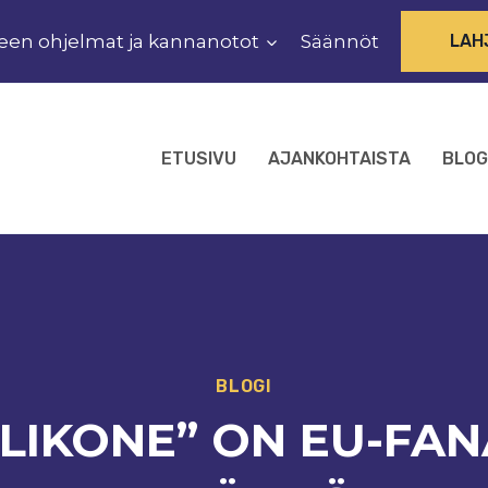
een ohjelmat ja kannanotot
Säännöt
LAH
ETUSIVU
AJANKOHTAISTA
BLOG
BLOGI
ELIKONE” ON EU-FA