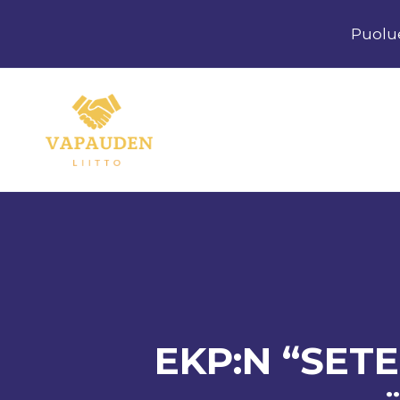
Siirry
Puolu
sisältöön
EKP:N “SET