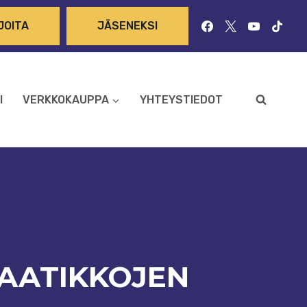
JOITA
JÄSENEKSI
I
VERKKOKAUPPA
YHTEYSTIEDOT
NAATIKKOJEN