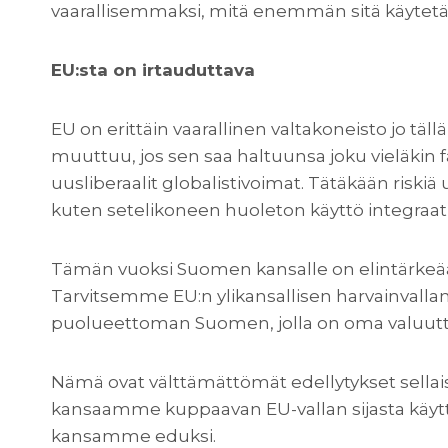
vaarallisemmaksi, mitä enemmän sitä käytetä
EU:sta on irtauduttava
EU on erittäin vaarallinen valtakoneisto jo täll
muuttuu, jos sen saa haltuunsa joku vieläkin fa
uusliberaalit globalistivoimat. Tätäkään riskiä 
kuten setelikoneen huoleton käyttö integraat
Tämän vuoksi Suomen kansalle on elintärkeää i
Tarvitsemme EU:n ylikansallisen harvainvallan 
puolueettoman Suomen, jolla on oma valuutta
Nämä ovat välttämättömät edellytykset sellai
kansaamme kuppaavan EU-vallan sijasta käyt
kansamme eduksi.