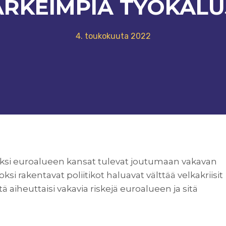
ÄRKEIMPIÄ TYÖKALU
4. toukokuuta 2022
 miksi euroalueen kansat tulevat joutumaan vakavan
ioksi rakentavat poliitikot haluavat välttää velkakriisit
ä aiheuttaisi vakavia riskejä euroalueen ja sitä