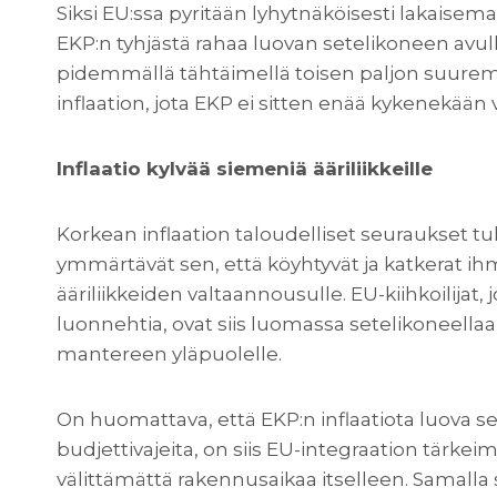
Siksi EU:ssa pyritään lyhytnäköisesti lakaise
EKP:n tyhjästä rahaa luovan setelikoneen avul
pidemmällä tähtäimellä toisen paljon suure
inflaation, jota EKP ei sitten enää kykenekää
Inflaatio kylvää siemeniä ääriliikkeille
Korkean inflaation taloudelliset seuraukset tule
ymmärtävät sen, että köyhtyvät ja katkerat ih
ääriliikkeiden valtaannousulle. EU-kiihkoilijat, j
luonnehtia, ovat siis luomassa setelikoneellaa
mantereen yläpuolelle.
On huomattava, että EKP:n inflaatiota luova se
budjettivajeita, on siis EU-integraation tärkeimp
välittämättä rakennusaikaa itselleen. Samalla