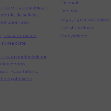
Jäseneksi
 liitto: Polttoaineiden
Lahjoita
rotuksille selkeät
Logo ja graafiset ohjeet
nnöt Suomeen
Rekisteriseloste
n ja vasemmiston
Yhteystiedot
 sokea piste
 liiton puoluekokous
puoluejohdon
ässä – Ossi Tiihonen
uheenjohtajana