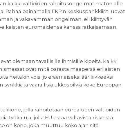
maan kaikki valtioiden rahoitusongelmat maton alle
la. Rahaa painamalla EKP:n keskuspankkiirit luovat
mman ja vakavamman ongelman, eli kiihtyvän
n velkaisten euromaidensa kanssa ratkaisemaan.
vat olemaan tavallisille ihmisille kipeitä. Kaikki
mismassat ovat mitä parasta maaperää erilaisten
oita heitäkin voisi jo eräänlaiseksi ääriliikkeeksi
n synkkiä ja vaarallisia ukkospilviä koko Euroopan
telikone, jolla rahoitetaan euroalueen valtioiden
iä työkaluja, jolla EU ostaa valtavista riskeistä
 se on kone, joka muuttuu koko ajan sitä