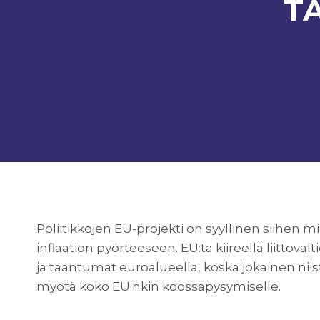
T
Poliitikkojen EU-projekti on syyllinen siihen
inflaation pyörteeseen. EU:ta kiireellä liittovalt
ja taantumat euroalueella, koska jokainen niist
myötä koko EU:nkin koossapysymiselle.