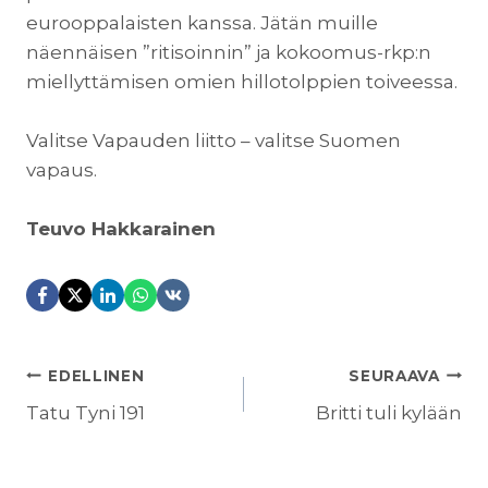
eurooppalaisten kanssa. Jätän muille
näennäisen ”ritisoinnin” ja kokoomus-rkp:n
miellyttämisen omien hillotolppien toiveessa.
Valitse Vapauden liitto – valitse Suomen
vapaus.
Teuvo Hakkarainen
ARTIKKELIEN
EDELLINEN
SEURAAVA
SELAUS
Tatu Tyni 191
Britti tuli kylään