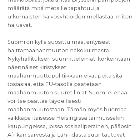
määrätä mitä metsille tapahtuu ja
ulkomaisten kaivosyhtiöiden mellastaa, miten
haluavat.
Suomi on kyllä suosittu maa, erityisesti
haittamaahanmuuton näkökulmasta.
Nykyhallituksen suunnittelemat, korkeintaan
näennäiset kiristykset
maahanmuuttopolitiikkaan eivät peitä sitä
tosiasiaa, että EU-tasolla päätetään
maahanmuuton suuret linjat. Suomi ei enää
voi itse päättää täydellisesti
maahanmuutostaan. Tämän myös huomaa
vaikkapa itäisessä Helsingissä tai muissakin
kaupungeissa, joissa sosiaaliperäinen, pääosin
Afrikan sarvesta ja Lähi-idästä suuntautuvat