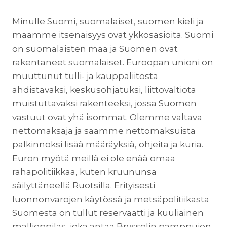
Minulle Suomi, suomalaiset, suomen kieli ja
maamme itsenäisyys ovat ykkösasioita. Suomi
on suomalaisten maa ja Suomen ovat
rakentaneet suomalaiset. Euroopan unioni on
muuttunut tulli- ja kauppaliitosta
ahdistavaksi, keskusohjatuksi, liittovaltiota
muistuttavaksi rakenteeksi, jossa Suomen
vastuut ovat yhä isommat. Olemme valtava
nettomaksaja ja saamme nettomaksuista
palkinnoksi lisää määräyksiä, ohjeita ja kuria.
Euron myötä meillä ei ole enää omaa
rahapolitiikkaa, kuten kruununsa
säilyttäneellä Ruotsilla. Erityisesti
luonnonvarojen käytössä ja metsäpolitiikasta
Suomesta on tullut reservaatti ja kuuliainen
mallioppilas, joka antaa Brysselin pamppujen