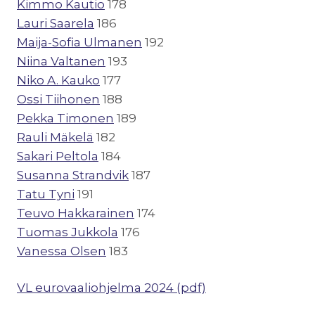
Kimmo Kautio
178
Lauri Saarela
186
Maija-Sofia Ulmanen
192
Niina Valtanen
193
Niko A. Kauko
177
Ossi Tiihonen
188
Pekka Timonen
189
Rauli Mäkelä
182
Sakari Peltola
184
Susanna Strandvik
187
Tatu Tyni
191
Teuvo Hakkarainen
174
Tuomas Jukkola
176
Vanessa Olsen
183
VL eurovaaliohjelma 2024 (pdf)