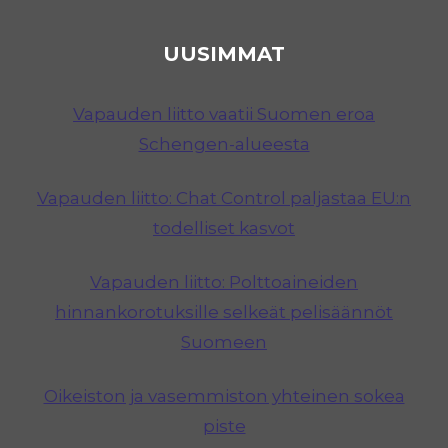
UUSIMMAT
Vapauden liitto vaatii Suomen eroa
Schengen-alueesta
Vapauden liitto: Chat Control paljastaa EU:n
todelliset kasvot
Vapauden liitto: Polttoaineiden
hinnankorotuksille selkeät pelisäännöt
Suomeen
Oikeiston ja vasemmiston yhteinen sokea
piste