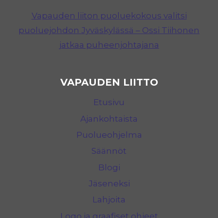
Vapauden liiton puoluekokous valitsi
puoluejohdon Jyväskylässä – Ossi Tiihonen
jatkaa puheenjohtajana
VAPAUDEN LIITTO
Etusivu
Ajankohtaista
Puolueohjelma
Säännöt
Blogi
Jäseneksi
Lahjoita
Logo ja graafiset ohjeet