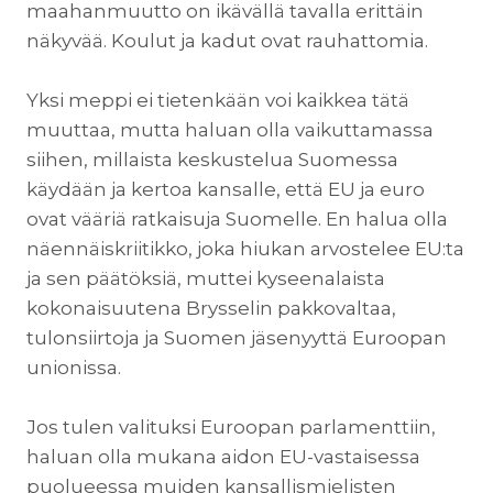
maahanmuutto on ikävällä tavalla erittäin
näkyvää. Koulut ja kadut ovat rauhattomia.
Yksi meppi ei tietenkään voi kaikkea tätä
muuttaa, mutta haluan olla vaikuttamassa
siihen, millaista keskustelua Suomessa
käydään ja kertoa kansalle, että EU ja euro
ovat vääriä ratkaisuja Suomelle. En halua olla
näennäiskriitikko, joka hiukan arvostelee EU:ta
ja sen päätöksiä, muttei kyseenalaista
kokonaisuutena Brysselin pakkovaltaa,
tulonsiirtoja ja Suomen jäsenyyttä Euroopan
unionissa.
Jos tulen valituksi Euroopan parlamenttiin,
haluan olla mukana aidon EU-vastaisessa
puolueessa muiden kansallismielisten