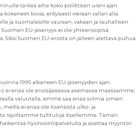
inulle tärkeä aihe koko poliittisen urani ajan.
keneet kovia, erityisesti vieraan vallan alla.
e ja suomalaisille vauraan, vakaan ja rauhallisen
ä Suomen EU-jäsenyys ei ole yhteensopiva
. Siksi Suomen EU-erosta on jälleen alettava puhua
vuonna 1995 alkaneen EU-jäsenyyden ajan.
ö ei enää ole ensisijaisessa asemassa maassamme,
aalla valuutalla, emme saa enää solmia omien
illä ei enää ole itsenäistä ulko- ja
tä rajoiltamme tullituloja itsellemme. Tämän
 heikentää hyvinvointipalveluita ja asettaa myyntiin