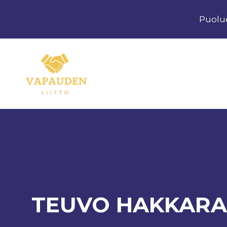
Siirry
Puolu
sisältöön
TEUVO HAKKARAI