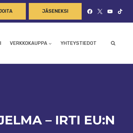
JOITA
JÄSENEKSI
I
VERKKOKAUPPA
YHTEYSTIEDOT
LMA – IRTI EU:N