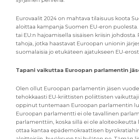
Eurovaalit 2024 on mahtava tilaisuus koota Su
aloittaa kampanja Suomen EU-eron puolesta. 
tai EU:n hajoamisella sisäisen kriisin johdost
tahoja, jotka haastavat Euroopan unionin jär
suomalaisia jo etukäteen ajatukseen EU-erosta 
Tapani vaikuttaa Euroopan parlamentin jä
Olen ollut Euroopan parlamentin jäsen vuodest
tehokkaasti EU-kriittisten poliittisten vaikutt
oppinut tuntemaan Euroopan parlamentin luon
Euroopan parlamentti ei ole tavallinen parlament
parlamenttiin, koska sillä ei ole aloiteoikeu
ottaa kantaa epädemokraattisen byrokratiahi
aloitteisiin, hyväksyen tai hyläten ne. Tämän 