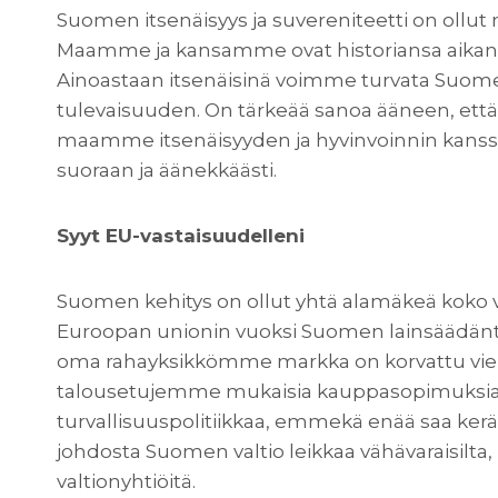
Suomen itsenäisyys ja suvereniteetti on ollut m
Maamme ja kansamme ovat historiansa aikana ko
Ainoastaan itsenäisinä voimme turvata Suomell
tulevaisuuden. On tärkeää sanoa ääneen, ett
maamme itsenäisyyden ja hyvinvoinnin kanssa
suoraan ja äänekkäästi.
Syyt EU-vastaisuudelleni
Suomen kehitys on ollut yhtä alamäkeä koko 
Euroopan unionin vuoksi Suomen lainsäädänt
oma rahayksikkömme markka on korvattu vier
talousetujemme mukaisia kauppasopimuksia, me
turvallisuuspolitiikkaa, emmekä enää saa kerä
johdosta Suomen valtio leikkaa vähävaraisilta,
valtionyhtiöitä.