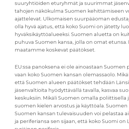
suuryhtiöiden eturyhmät ja suurimmat jäsenva
tahojen näkökulma Suomen kehittämiseen voi o
ajattelevat. Ulkomaisen suurpääoman edustaj
olla hyvä ajatus, että koko Suomi on jätetty l
hyväksikäyttöalueeksi. Suomen aluetta on kui
puhuva Suomen kansa, jolla on omat etunsa
maatamme koskevat päätökset.
EU:ssa panoksena ei ole ainoastaan Suomen poli
vaan koko Suomen kansan olemassaolo. Mikäli
että Suomen alueen päätökset tehdään Länsi
jäsenvaltioita hyödyttävällä tavalla, kasvaa suo
keskuksiin. Mikäli Suomen omalla poliittisella
suomen kielen arvostus ja käyttöala. Suomen k
Suomen kansan tulevaisuuden voi pelastaa a
ja periferiansa sen sijaan, että koko Suomi 
syrjäinen periferia.