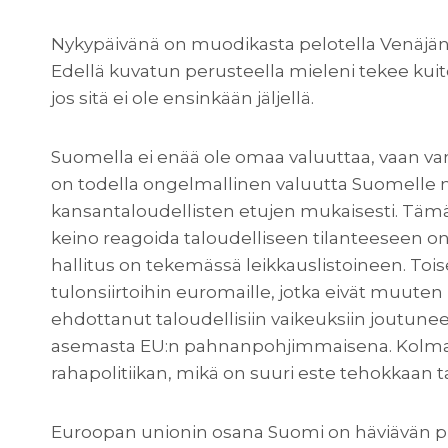
Nykypäivänä on muodikasta pelotella Venäjän 
Edellä kuvatun perusteella mieleni tekee kuite
jos sitä ei ole ensinkään jäljellä.
Suomella ei enää ole omaa valuuttaa, vaan va
on todella ongelmallinen valuutta Suomelle m
kansantaloudellisten etujen mukaisesti. Tämän
keino reagoida taloudelliseen tilanteeseen o
hallitus on tekemässä leikkauslistoineen. Toi
tulonsiirtoihin euromaille, jotka eivät muuten
ehdottanut taloudellisiin vaikeuksiin joutun
asemasta EU:n pahnanpohjimmaisena. Kolmann
rahapolitiikan, mikä on suuri este tehokkaan t
Euroopan unionin osana Suomi on häviävän pieni 