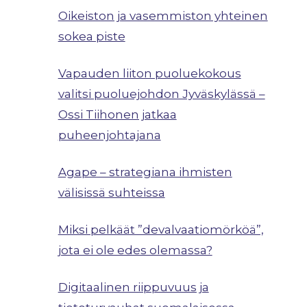
Oikeiston ja vasemmiston yhteinen
sokea piste
Vapauden liiton puoluekokous
valitsi puoluejohdon Jyväskylässä –
Ossi Tiihonen jatkaa
puheenjohtajana
Agape – strategiana ihmisten
välisissä suhteissa
Miksi pelkäät ”devalvaatiomörköä”,
jota ei ole edes olemassa?
Digitaalinen riippuvuus ja