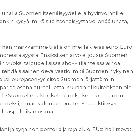
uhalla Suomen itsenäisyydelle ja hyvinvoinnille.
nkin kysyä, mikä sitä itsenäisyyttä voi enää uhata,
nhan markkamme tilalla on meille vieras euro. Euro
onesta syystä. Ensiksi sen arvo ei jousta Suomen
 vuoksi taloudellisissa shokkitilanteissa ainoa
n tehdä sisäinen devalvaatio, mitä Suomen nykyinen
seksi, eurojäsenyys sitoo Suomen järjettömiin
 pärjää osana euroaluetta. Kukaan ei kuitenkaan ole
eelle Suomelle tukipakettia, mikä kertoo maamme
eksi, oman valuutan puute estää aktiivisen
alouspolitiikan osana.
ja syrjäinen periferia ja raja-alue. EU:a hallitsevat