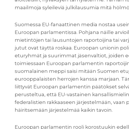
maailmoja syleileviä julkilausumia mitä hölmö
Suomessa EU-fanaattinen media nostaa usein 
Euroopan parlamentissa. Pohjana näille arvioi
mietintöjen tai lausuntojen raportoijina tai v
jutut ovat täyttä roskaa. Euroopan unionin poli
eturyhmät ja suurimmat jäsenvaltiot, joiden
toimiessaan Euroopan parlamentin raportoijin
suomalainen meppi saisi mitään Suomen etuje
eurooppalaisten herrojen kanssa marjaan. Täm
liittyvät Euroopan parlamentin päätökset selv
perusteltua, että EU-vastainen kansallismieli
federalistien rakkaaseen järjestelmään, vaan py
häiritsemään järjestelmää kaikin tavoin.
Euroopan parlamentin rooli korostuukin edel