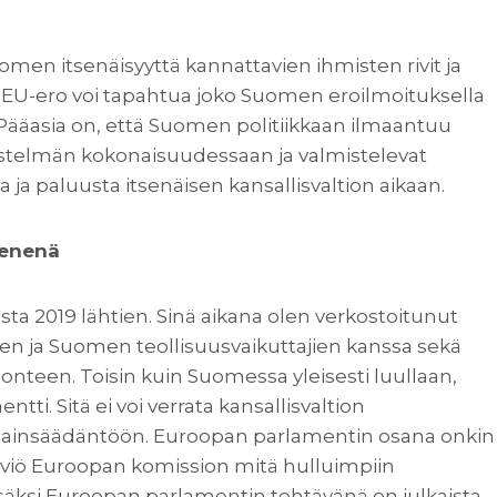
omen itsenäisyyttä kannattavien ihmisten rivit ja
EU-ero voi tapahtua joko Suomen eroilmoituksella
a. Pääasia on, että Suomen politiikkaan ilmaantuu
jestelmän kokonaisuudessaan ja valmistelevat
ja paluusta itsenäisen kansallisvaltion aikaan.
senenä
a 2019 lähtien. Sinä aikana olen verkostoitunut
ajien ja Suomen teollisuusvaikuttajien kanssa sekä
teen. Toisin kuin Suomessa yleisesti luullaan,
ti. Sitä ei voi verrata kansallisvaltion
tta lainsäädäntöön. Euroopan parlamentin osana onkin
rviö Euroopan komission mitä hulluimpiin
lisäksi Euroopan parlamentin tehtävänä on julkaista