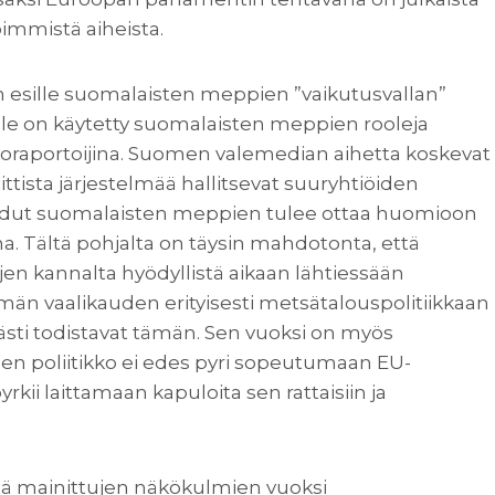
immistä aiheista.
esille suomalaisten meppien ”vaikutusvallan”
lle on käytetty suomalaisten meppien rooleja
arjoraportoijina. Suomen valemedian aihetta koskevat
ittista järjestelmää hallitsevat suuryhtiöiden
 edut suomalaisten meppien tulee ottaa huomioon
a. Tältä pohjalta on täysin mahdotonta, että
n kannalta hyödyllistä aikaan lähtiessään
än vaalikauden erityisesti metsätalouspolitiikkaan
ästi todistavat tämän. Sen vuoksi on myös
nen poliitikko ei edes pyri sopeutumaan EU-
rkii laittamaan kapuloita sen rattaisiin ja
lä mainittujen näkökulmien vuoksi