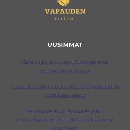
UUSIMMAT
Vapauden liitto vaatii Suomen eroa
Schengen-alueesta
Vapauden liitto: Chat Control paljastaa EU:n
todelliset kasvot
Vapauden liitto: Polttoaineiden
hinnankorotuksille selkeät pelisäännöt
Suomeen