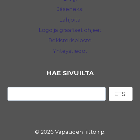
Jäseneksi
Lahjoita
Logo ja graafiset ohjeet
Rekisteriseloste
Yhteystiedot
HAE SIVUILTA
Etsi
ETSI
© 2026 Vapauden liitto r.p.