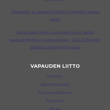
Oikeiston ja vasemmiston yhteinen sokea
piste
Vapauden liiton puoluekokous valitsi
puoluejohdon Jyväskylässä – Ossi Tiihonen
jatkaa puheenjohtajana
VAPAUDEN LIITTO
Etusivu
Ajankohtaista
Puolueohjelma
Säännöt
Blogi