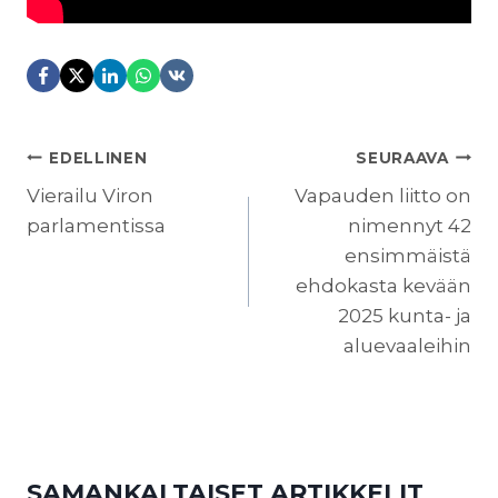
ARTIKKELIEN
EDELLINEN
SEURAAVA
SELAUS
Vierailu Viron
Vapauden liitto on
parlamentissa
nimennyt 42
ensimmäistä
ehdokasta kevään
2025 kunta- ja
aluevaaleihin
SAMANKALTAISET ARTIKKELIT