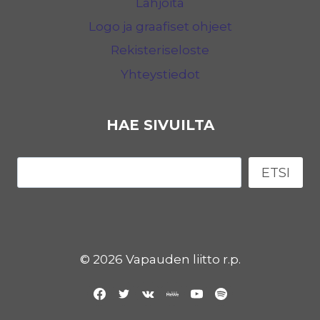
Lahjoita
Logo ja graafiset ohjeet
Rekisteriseloste
Yhteystiedot
HAE SIVUILTA
Etsi
ETSI
© 2026 Vapauden liitto r.p.