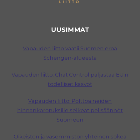
UUSIMMAT
Vapauden liitto vaatii Suomen eroa
Schengen-alueesta
Vapauden liitto: Chat Control paljastaa EU:n
todelliset kasvot
Vapauden liitto: Polttoaineiden
hinnankorotuksille selkeät pelisäännöt
Suomeen
Oikeiston ja vasemmiston yhteinen sokea