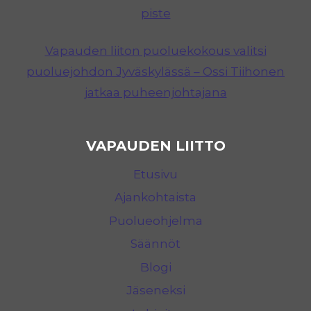
piste
Vapauden liiton puoluekokous valitsi
puoluejohdon Jyväskylässä – Ossi Tiihonen
jatkaa puheenjohtajana
VAPAUDEN LIITTO
Etusivu
Ajankohtaista
Puolueohjelma
Säännöt
Blogi
Jäseneksi