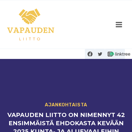
Siirry
sisältöön
AJANKOHTAISTA
VAPAUDEN LIITTO ON NIMENNYT 42
ENSIMMÄISTÄ EHDOKASTA KEVÄÄN
2025 KUNTA- JA ALUEVAALEIHIN