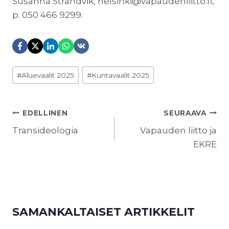
Susanna Strandvik,
helsinki@vapaudenliitto.fi
,
p. 050 466 9299.
Avainsanat:
#
Aluevaalit 2025
#
Kuntavaalit 2025
ARTIKKELIEN
EDELLINEN
SEURAAVA
SELAUS
Transideologia
Vapauden liitto ja
EKRE
SAMANKALTAISET ARTIKKELIT