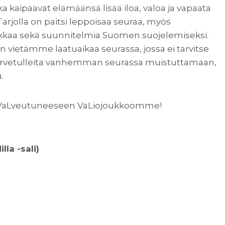
a kaipaavat elämäänsä lisää iloa, valoa ja vapaata
arjolla on paitsi leppoisaa seuraa, myös
iikkaa sekä suunnitelmia Suomen suojelemiseksi.
 vietämme laatuaikaa seurassa, jossa ei tarvitse
 tervetulleita vanhemman seurassa muistuttamaan,
.
ity VaLveutuneeseen VaLiojoukkoomme!
la -sali)