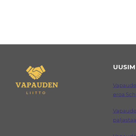
UUSIM
Vapauden
eroa Sc
Vapauden
paljastaa