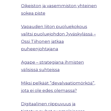
Oikeiston ja vasemmiston yhteinen
sokea piste
Vapauden liiton puoluekokous
valitsi puoluejohdon Jyväskylässä –
Ossi Tiihonen jatkaa
puheenjohtajana
Agape – strategiana ihmisten
välisissä suhteissa
Miksi pelkäät ”devalvaatiomörköä”,
jota ei ole edes olemassa?
Digitaalinen riippuvuus ja