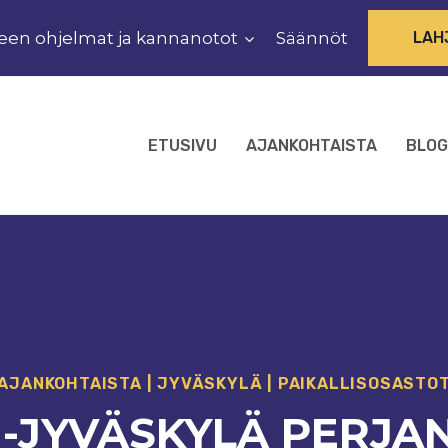
een ohjelmat ja kannanotot
Säännöt
LAH
ETUSIVU
AJANKOHTAISTA
BLOG
AJANKOHTAISTA
|
JYVÄSKYLÄ
|
PAIKALLISOSASTO
-JYVÄSKYLÄ PERJANT