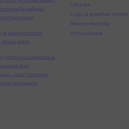
 liitto: Polttoaineiden
Lahjoita
rotuksille selkeät
Logo ja graafiset ohjeet
nnöt Suomeen
Rekisteriseloste
n ja vasemmiston
Yhteystiedot
 sokea piste
 liiton puoluekokous
puoluejohdon
ässä – Ossi Tiihonen
uheenjohtajana