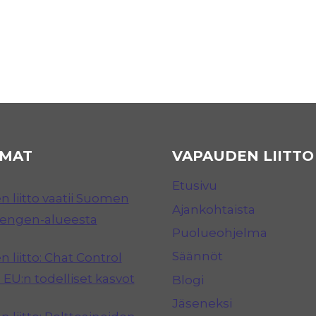
MAT
VAPAUDEN LIITTO
Etusivu
 liitto vaatii Suomen
Ajankohtaista
hengen-alueesta
Puolueohjelma
Säännöt
 liitto: Chat Control
 EU:n todelliset kasvot
Blogi
Jäseneksi