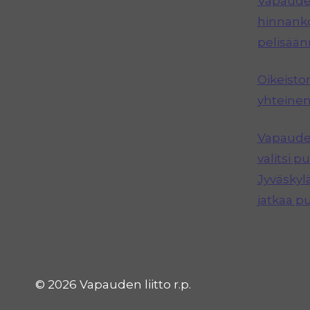
Vapauden
hinnanko
pelisää
Oikeisto
yhteinen
Vapauden
valitsi 
Jyväskyl
jatkaa p
© 2026 Vapauden liitto r.p.