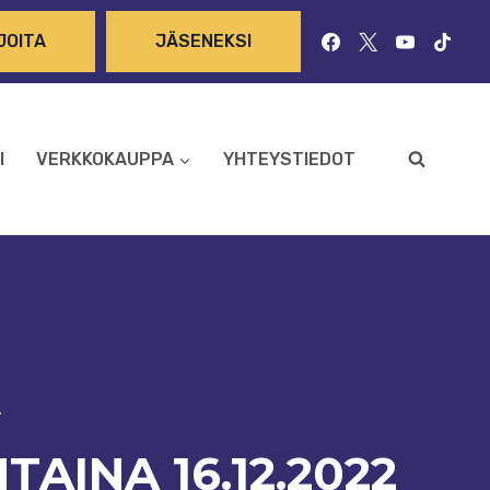
JOITA
JÄSENEKSI
I
VERKKOKAUPPA
YHTEYSTIEDOT
T
AINA 16.12.2022