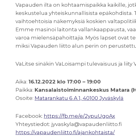
Vapauden ilta on kohtaamispaikka kaikille, jotk
keskustelua yhteiskunnallisista epäkohdista. T
vaihtoehtoisia näkemyksiä koskien valtapolit
Emme masinoi laitonta vallankaappausta, vaan
varoa mielensäpahoittajia. Myös lapset ovat
miksi Vapauden liitto alun perin on perustettu
VaLitse sinäkin VaLoisampi tulevaisuus ja li
Aika:
16.12.2022 klo 17:00 – 19:00
Paikka:
Kansalaistoiminnankeskus Matara (Hil
Osoite:
Matarankatu 6 A 1, 40100 Jyväskylä
Facebook:
https://fb.me/e/2ypuUgoAx
Yhteystiedot:
jyvaskyla@vapaudenliitto.fi
https://vapaudenliitto.fi/ajankohtaista/