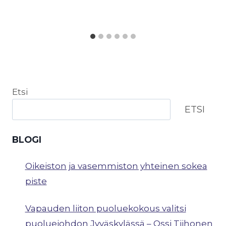
Etsi
ETSI
BLOGI
Oikeiston ja vasemmiston yhteinen sokea
piste
Vapauden liiton puoluekokous valitsi
puoluejohdon Jyväskylässä – Ossi Tiihonen