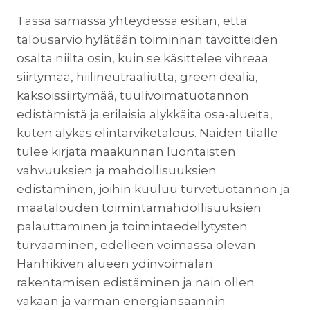
Tässä samassa yhteydessä esitän, että
talousarvio hylätään toiminnan tavoitteiden
osalta niiltä osin, kuin se käsittelee vihreää
siirtymää, hiilineutraaliutta, green dealiä,
kaksoissiirtymää, tuulivoimatuotannon
edistämistä ja erilaisia älykkäitä osa-alueita,
kuten älykäs elintarviketalous. Näiden tilalle
tulee kirjata maakunnan luontaisten
vahvuuksien ja mahdollisuuksien
edistäminen, joihin kuuluu turvetuotannon ja
maatalouden toimintamahdollisuuksien
palauttaminen ja toimintaedellytysten
turvaaminen, edelleen voimassa olevan
Hanhikiven alueen ydinvoimalan
rakentamisen edistäminen ja näin ollen
vakaan ja varman energiansaannin