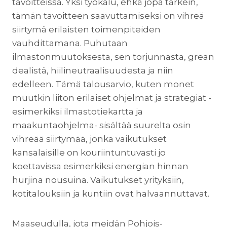
tavoitteissa. Yksi työkalu, ehkä jopa tärkein,
tämän tavoitteen saavuttamiseksi on vihreä
siirtymä erilaisten toimenpiteiden
vauhdittamana. Puhutaan
ilmastonmuutoksesta, sen torjunnasta, grean
dealistä, hiilineutraalisuudesta ja niin
edelleen. Tämä talousarvio, kuten monet
muutkin liiton erilaiset ohjelmat ja strategiat -
esimerkiksi ilmastotiekartta ja
maakuntaohjelma- sisältää suurelta osin
vihreää siirtymää, jonka vaikutukset
kansalaisille on kouriintuntuvasti jo
koettavissa esimerkiksi energian hinnan
hurjina nousuina. Vaikutukset yrityksiin,
kotitalouksiin ja kuntiin ovat halvaannuttavat.
Maaseudulla, jota meidän Pohjois-