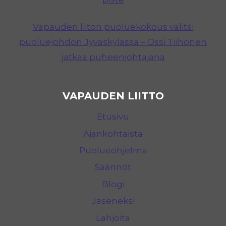
Vapauden liiton puoluekokous valitsi
puoluejohdon Jyväskylässä – Ossi Tiihonen
jatkaa puheenjohtajana
VAPAUDEN LIITTO
Etusivu
Ajankohtaista
Puolueohjelma
Säännöt
Blogi
Jäseneksi
Lahjoita