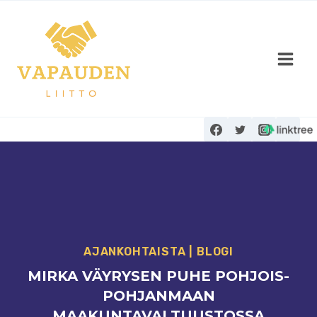
Siirry
sisältöön
AJANKOHTAISTA
|
BLOGI
MIRKA VÄYRYSEN PUHE POHJOIS-
POHJANMAAN
MAAKUNTAVALTUUSTOSSA