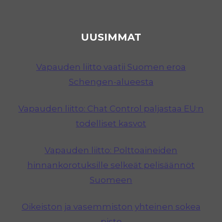
UUSIMMAT
Vapauden liitto vaatii Suomen eroa
Schengen-alueesta
Vapauden liitto: Chat Control paljastaa EU:n
todelliset kasvot
Vapauden liitto: Polttoaineiden
hinnankorotuksille selkeät pelisäännöt
Suomeen
Oikeiston ja vasemmiston yhteinen sokea
piste