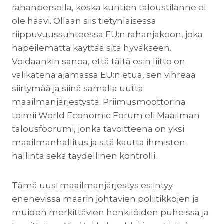
rahanpersolla, koska kuntien taloustilanne ei
ole häävi. Ollaan siis tietynlaisessa
riippuvuussuhteessa EU:n rahanjakoon, joka
häpeilemättä käyttää sitä hyväkseen.
Voidaankin sanoa, että tältä osin liitto on
välikätenä ajamassa EU:n etua, sen vihreää
siirtymää ja siinä samalla uutta
maailmanjärjestystä. Priimusmoottorina
toimii World Economic Forum eli Maailman
talousfoorumi, jonka tavoitteena on yksi
maailmanhallitus ja sitä kautta ihmisten
hallinta sekä täydellinen kontrolli.
Tämä uusi maailmanjärjestys esiintyy
enenevissä määrin johtavien poliitikkojen ja
muiden merkittävien henkilöiden puheissa ja