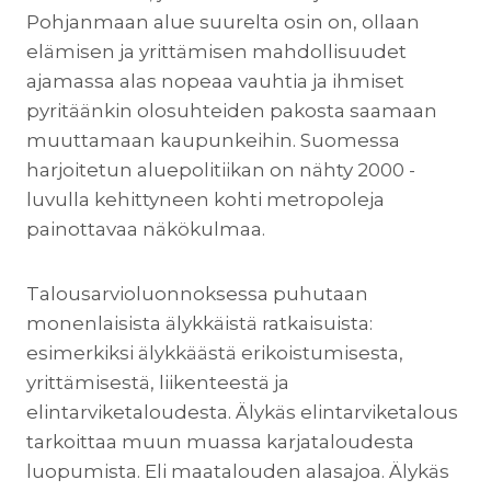
Pohjanmaan alue suurelta osin on, ollaan
elämisen ja yrittämisen mahdollisuudet
ajamassa alas nopeaa vauhtia ja ihmiset
pyritäänkin olosuhteiden pakosta saamaan
muuttamaan kaupunkeihin. Suomessa
harjoitetun aluepolitiikan on nähty 2000 -
luvulla kehittyneen kohti metropoleja
painottavaa näkökulmaa.
Talousarvioluonnoksessa puhutaan
monenlaisista älykkäistä ratkaisuista:
esimerkiksi älykkäästä erikoistumisesta,
yrittämisestä, liikenteestä ja
elintarviketaloudesta. Älykäs elintarviketalous
tarkoittaa muun muassa karjataloudesta
luopumista. Eli maatalouden alasajoa. Älykäs