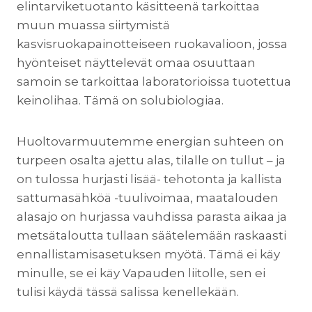
elintarviketuotanto käsitteenä tarkoittaa
muun muassa siirtymistä
kasvisruokapainotteiseen ruokavalioon, jossa
hyönteiset näyttelevät omaa osuuttaan
samoin se tarkoittaa laboratorioissa tuotettua
keinolihaa. Tämä on solubiologiaa.
Huoltovarmuutemme energian suhteen on
turpeen osalta ajettu alas, tilalle on tullut – ja
on tulossa hurjasti lisää- tehotonta ja kallista
sattumasähköä -tuulivoimaa, maatalouden
alasajo on hurjassa vauhdissa parasta aikaa ja
metsätaloutta tullaan säätelemään raskaasti
ennallistamisasetuksen myötä. Tämä ei käy
minulle, se ei käy Vapauden liitolle, sen ei
tulisi käydä tässä salissa kenellekään.