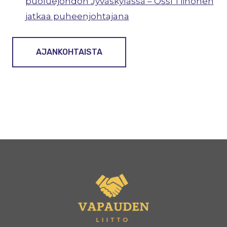
puoluejohdon Jyväskylässä – Ossi Tiihonen
jatkaa puheenjohtajana
AJANKOHTAISTA