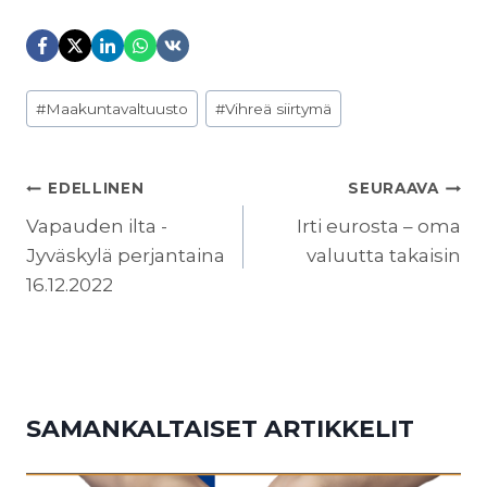
Avainsanat:
#
Maakuntavaltuusto
#
Vihreä siirtymä
ARTIKKELIEN
EDELLINEN
SEURAAVA
SELAUS
Vapauden ilta -
Irti eurosta – oma
Jyväskylä perjantaina
valuutta takaisin
16.12.2022
SAMANKALTAISET ARTIKKELIT