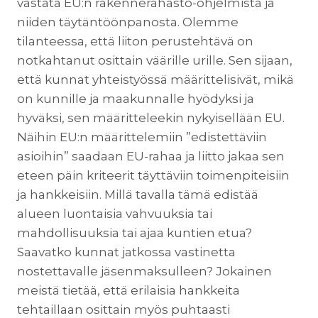
vastata EU:n rakennerahasto-ohjelmista ja
niiden täytäntöönpanosta. Olemme
tilanteessa, että liiton perustehtävä on
notkahtanut osittain väärille urille. Sen sijaan,
että kunnat yhteistyössä määrittelisivät, mikä
on kunnille ja maakunnalle hyödyksi ja
hyväksi, sen määritteleekin nykyisellään EU.
Näihin EU:n määrittelemiin ”edistettäviin
asioihin” saadaan EU-rahaa ja liitto jakaa sen
eteen päin kriteerit täyttäviin toimenpiteisiin
ja hankkeisiin. Millä tavalla tämä edistää
alueen luontaisia vahvuuksia tai
mahdollisuuksia tai ajaa kuntien etua?
Saavatko kunnat jatkossa vastinetta
nostettavalle jäsenmaksulleen? Jokainen
meistä tietää, että erilaisia hankkeita
tehtaillaan osittain myös puhtaasti