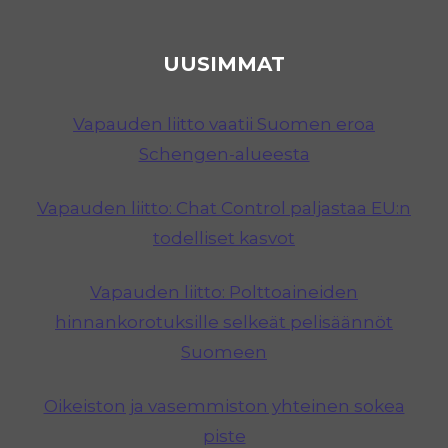
UUSIMMAT
Vapauden liitto vaatii Suomen eroa
Schengen-alueesta
Vapauden liitto: Chat Control paljastaa EU:n
todelliset kasvot
Vapauden liitto: Polttoaineiden
hinnankorotuksille selkeät pelisäännöt
Suomeen
Oikeiston ja vasemmiston yhteinen sokea
piste