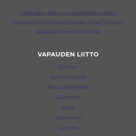
Vapauden liiton puoluekokous valitsi
puoluejohdon Jyväskylässä – Ossi Tiihonen
jatkaa puheenjohtajana
VAPAUDEN LIITTO
Etusivu
Ajankohtaista
Puolueohjelma
Säännöt
Blogi
Jäseneksi
Lahjoita