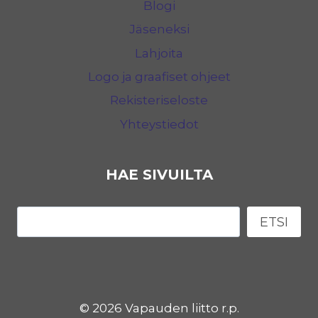
Blogi
Jäseneksi
Lahjoita
Logo ja graafiset ohjeet
Rekisteriseloste
Yhteystiedot
HAE SIVUILTA
Etsi
ETSI
© 2026 Vapauden liitto r.p.