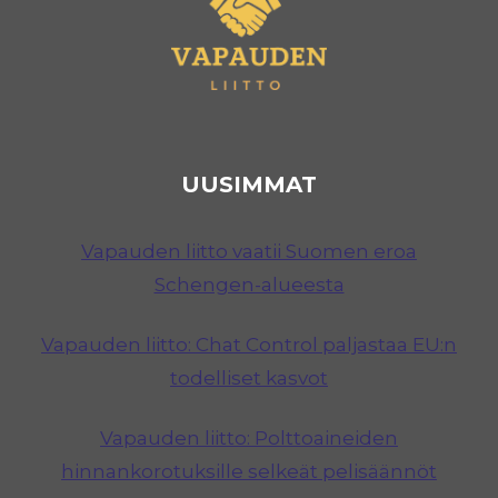
UUSIMMAT
Vapauden liitto vaatii Suomen eroa
Schengen-alueesta
Vapauden liitto: Chat Control paljastaa EU:n
todelliset kasvot
Vapauden liitto: Polttoaineiden
hinnankorotuksille selkeät pelisäännöt