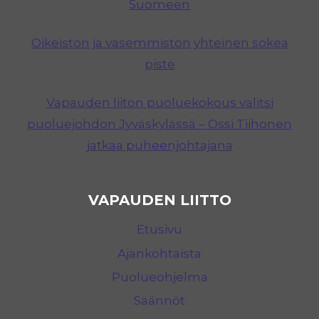
Suomeen
Oikeiston ja vasemmiston yhteinen sokea
piste
Vapauden liiton puoluekokous valitsi
puoluejohdon Jyväskylässä – Ossi Tiihonen
jatkaa puheenjohtajana
VAPAUDEN LIITTO
Etusivu
Ajankohtaista
Puolueohjelma
Säännöt