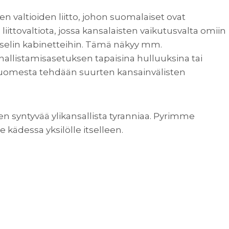
en valtioiden liitto, johon suomalaiset ovat
 liittovaltiota, jossa kansalaisten vaikutusvalta omiin
rysselin kabinetteihin. Tämä näkyy mm.
listamisasetuksen tapaisina hulluuksina tai
 Suomesta tehdään suurten kansainvälisten
n syntyvää ylikansallista tyranniaa. Pyrimme
kädessa yksilölle itselleen.