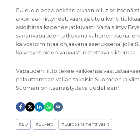
EU ei ole enää pitkään aikaan ollut se itsenäist
aikoinaan liittyneet, vaan ajautuu kohti tiukkaa
asioihinsa kapenee jatkuvasti. Valta siirtyy B
sananvapauden jatkuvana vähenemisenä, ennal
kaivostoimintaa ohjaavana asetuksena, jolla
kaivosyhtiöiden vapaasti riistettävä siirtomaa.
Vapauden liitto tekee kaikkensa vastustaaksee
palauttamaan vallan takaisin Suomeen ja viime 
Suomen on itsenäistyttävä uudelleen!
Avainsanat:
#
EU
#
EU-ero
#
Europarlamenttivaalit