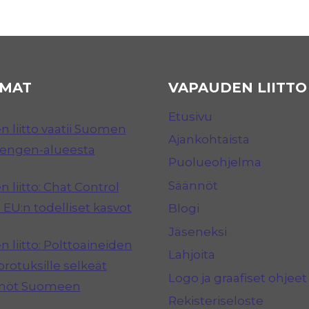
MAT
VAPAUDEN LIITTO
Etusivu
 liitto vaatii Suomen
Ajankohtaista
hengen-alueesta
Puolueohjelma
Säännöt
 liitto: Chat Control
 EU:n todelliset kasvot
Blogi
Jäseneksi
 liitto: Polttoaineiden
Lahjoita
rotuksille selkeät
Logo ja graafiset ohjeet
nnöt Suomeen
Rekisteriseloste