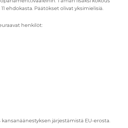
roparlamenttivaaleihin. Tämän lisäksi kokous
1 ehdokasta. Päätökset olivat yksimielisiä.
euraavat henkilöt:
 kansanäänestyksen järjestämistä EU-erosta.