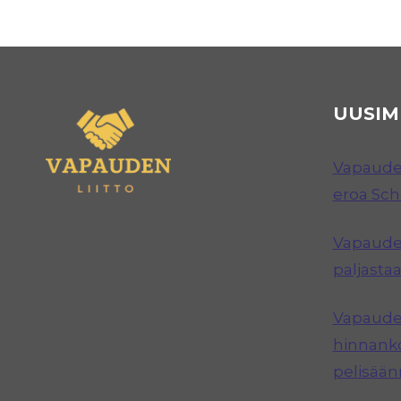
UUSIM
Vapauden
eroa Sc
Vapauden
paljastaa
Vapauden
hinnanko
pelisää