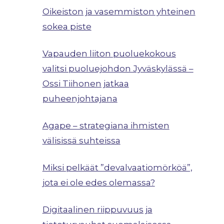
Oikeiston ja vasemmiston yhteinen
sokea piste
Vapauden liiton puoluekokous
valitsi puoluejohdon Jyväskylässä –
Ossi Tiihonen jatkaa
puheenjohtajana
Agape – strategiana ihmisten
välisissä suhteissa
Miksi pelkäät ”devalvaatiomörköä”,
jota ei ole edes olemassa?
Digitaalinen riippuvuus ja