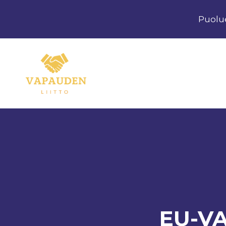
Siirry
Puolu
sisältöön
EU-VA