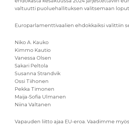
ehdokasta kesäkuussa 2024 järjestettäviin eu
valtuutti puoluehallituksen valitsemaan loput 1
Europarlamenttivaalien ehdokkaiksi valittiin s
Niko A. Kauko
Kimmo Kautio
Vanessa Olsen
Sakari Peltola
Susanna Strandvik
Ossi Tiihonen
Pekka Timonen
Maija-Sofia Ulmanen
Niina Valtanen
Vapauden liitto ajaa EU-eroa. Vaadimme myös