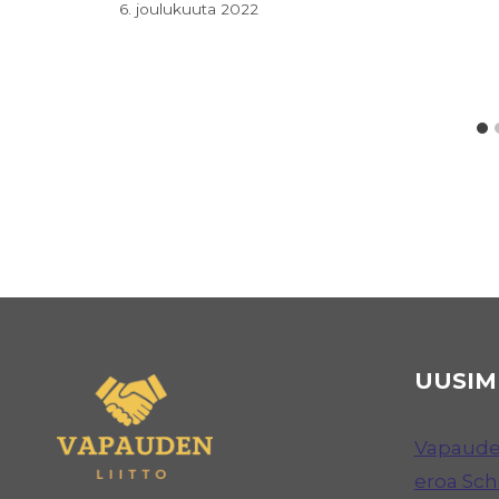
6. joulukuuta 2022
UUSIM
Vapauden
eroa Sc