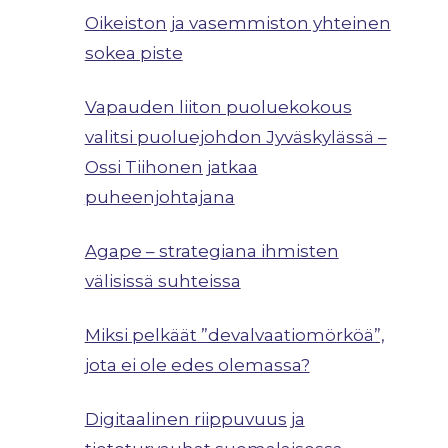
Oikeiston ja vasemmiston yhteinen
sokea piste
Vapauden liiton puoluekokous
valitsi puoluejohdon Jyväskylässä –
Ossi Tiihonen jatkaa
puheenjohtajana
Agape – strategiana ihmisten
välisissä suhteissa
Miksi pelkäät ”devalvaatiomörköä”,
jota ei ole edes olemassa?
Digitaalinen riippuvuus ja