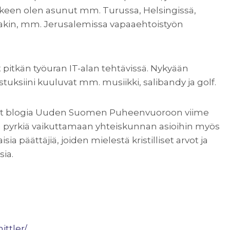
älkeen olen asunut mm. Turussa, Helsingissä,
illakin, mm. Jerusalemissa vapaaehtoistyön
 pitkän työuran IT-alan tehtävissä. Nykyään
tuksiini kuuluvat mm. musiikki, salibandy ja golf.
n tuhat blogia Uuden Suomen Puheenvuoroon viime
 ja pyrkiä vaikuttamaan yhteiskunnan asioihin myös
sia päättäjiä, joiden mielestä kristilliset arvot ja
sia.
ittler/