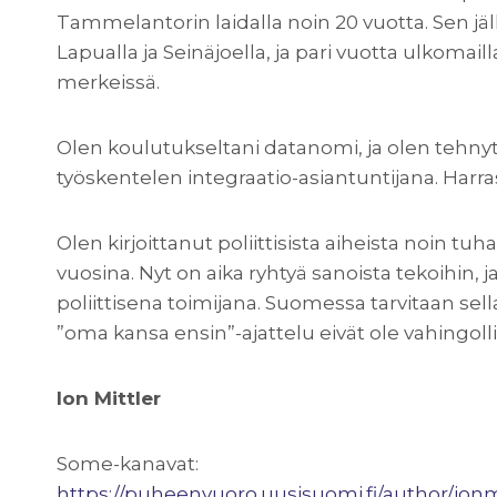
Tammelantorin laidalla noin 20 vuotta. Sen j
Lapualla ja Seinäjoella, ja pari vuotta ulkoma
merkeissä.
Olen koulutukseltani datanomi, ja olen tehnyt
työskentelen integraatio-asiantuntijana. Harras
Olen kirjoittanut poliittisista aiheista noi
vuosina. Nyt on aika ryhtyä sanoista tekoihin,
poliittisena toimijana. Suomessa tarvitaan sellai
”oma kansa ensin”-ajattelu eivät ole vahingolli
Ion Mittler
Some-kanavat:
https://puheenvuoro.uusisuomi.fi/author/ionm