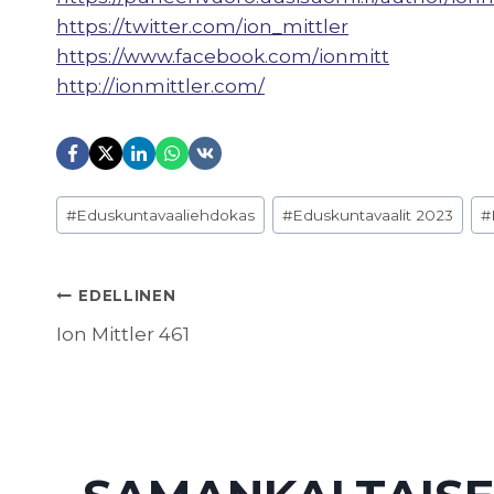
https://twitter.com/ion_mittler
https://www.facebook.com/ionmitt
http://ionmittler.com/
Avainsanat:
#
Eduskuntavaaliehdokas
#
Eduskuntavaalit 2023
#
ARTIKKELIEN
EDELLINEN
Ion Mittler 461
SELAUS