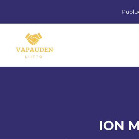
Siirry
Puolu
sisältöön
ION 