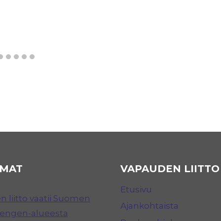
MAT
VAPAUDEN LIITTO
Etusivu
 liitto vaatii Suomen
Ajankohtaista
hengen-alueesta