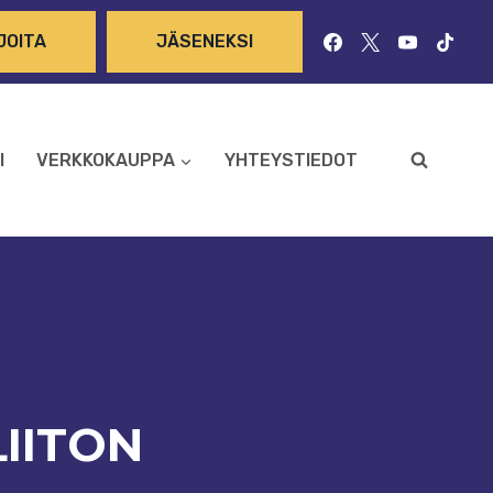
JOITA
JÄSENEKSI
I
VERKKOKAUPPA
YHTEYSTIEDOT
IITON