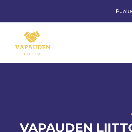
Siirry
Puolu
sisältöön
VAPAUDEN LIITT