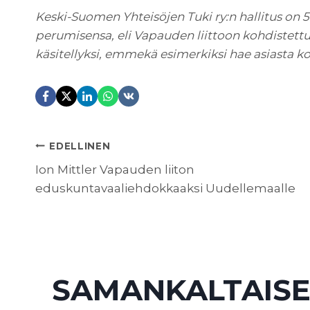
Keski-Suomen Yhteisöjen Tuki ry:n hallitus on 
perumisensa, eli Vapauden liittoon kohdistett
käsitellyksi, emmekä esimerkiksi hae asiasta ko
ARTIKKELIEN
EDELLINEN
Ion Mittler Vapauden liiton
eduskuntavaaliehdokkaaksi Uudellemaalle
SELAUS
SAMANKALTAISE