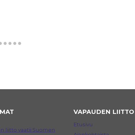
MAT
VAPAUDEN LIITTO
Etusivu
 liitto vaatii Suomen
Ajankohtaista