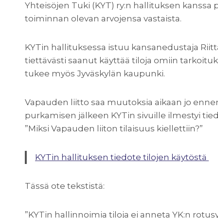
Yhteisöjen Tuki (KYT) ry:n hallituksen kanssa
toiminnan olevan arvojensa vastaista.
KYTin hallituksessa istuu kansanedustaja Ri
tiettävästi saanut käyttää tiloja omiin tarkoit
tukee myös Jyväskylän kaupunki.
Vapauden liitto saa muutoksia aikaan jo ennen 
purkamisen jälkeen KYTin sivuille ilmestyi ti
”Miksi Vapauden liiton tilaisuus kiellettiin?”
KYTin hallituksen tiedote tilojen käytöstä
Tässä ote tekstistä:
”KYTin hallinnoimia tiloja ei anneta YK:n rotusy