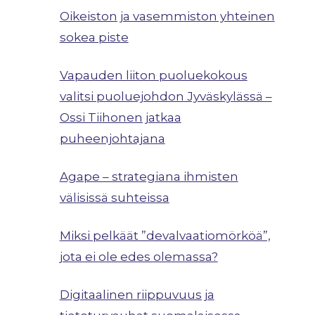
Oikeiston ja vasemmiston yhteinen
sokea piste
Vapauden liiton puoluekokous
valitsi puoluejohdon Jyväskylässä –
Ossi Tiihonen jatkaa
puheenjohtajana
Agape – strategiana ihmisten
välisissä suhteissa
Miksi pelkäät ”devalvaatiomörköä”,
jota ei ole edes olemassa?
Digitaalinen riippuvuus ja