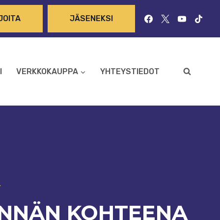
JOITA
JÄSENEKSI
I
VERKKOKAUPPA
YHTEYSTIEDOT
T
JINNÄN KOHTEENA