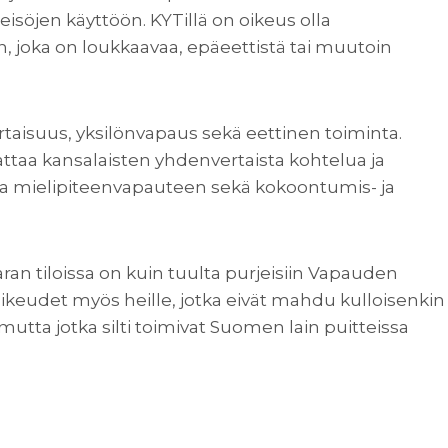
teisöjen käyttöön. KYTillä on oikeus olla
n, joka on loukkaavaa, epäeettistä tai muutoin
rtaisuus, yksilönvapaus sekä eettinen toiminta.
attaa kansalaisten yhdenvertaista kohtelua ja
 ja mielipiteenvapauteen sekä kokoontumis- ja
n tiloissa on kuin tuulta purjeisiin Vapauden
 oikeudet myös heille, jotka eivät mahdu kulloisenkin
utta jotka silti toimivat Suomen lain puitteissa