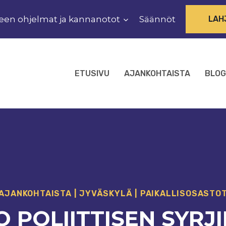
een ohjelmat ja kannanotot
Säännöt
LAH
ETUSIVU
AJANKOHTAISTA
BLOG
AJANKOHTAISTA
|
JYVÄSKYLÄ
|
PAIKALLISOSASTO
O POLIITTISEN SYR