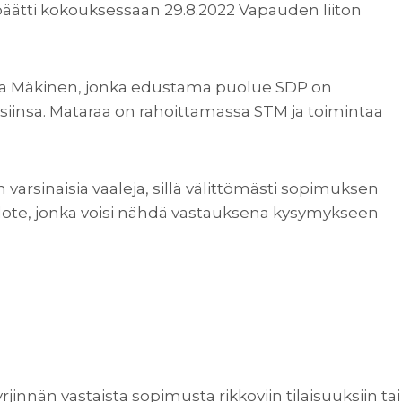
 päätti kokouksessaan 29.8.2022 Vapauden liiton
itta Mäkinen, jonka edustama puolue SDP on
uksiinsa. Mataraa on rahoittamassa STM ja toimintaa
varsinaisia vaaleja, sillä välittömästi sopimuksen
edote, jonka voisi nähdä vastauksena kysymykseen
rjinnän vastaista sopimusta rikkoviin tilaisuuksiin tai