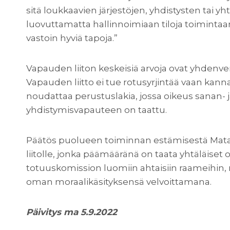
sitä loukkaavien järjestöjen, yhdistysten tai yh
luovuttamatta hallinnoimiaan tiloja toimintaa
vastoin hyviä tapoja.”
Vapauden liiton keskeisiä arvoja ovat yhdenve
Vapauden liitto ei tue rotusyrjintää vaan kann
noudattaa perustuslakia, jossa oikeus sanan-
yhdistymisvapauteen on taattu.
Päätös puolueen toiminnan estämisestä Matara
liitolle, jonka päämääränä on taata yhtäläiset
totuuskomission luomiin ahtaisiin raameihin, m
oman moraalikäsityksensä velvoittamana.
Päivitys ma 5.9.2022