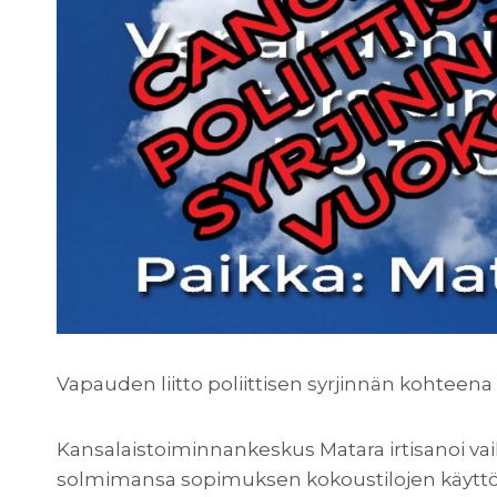
Vapauden liitto poliittisen syrjinnän kohteena
Kansalaistoiminnankeskus Matara irtisanoi va
solmimansa sopimuksen kokoustilojen käytt