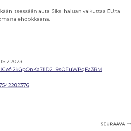
kään itsessään auta. Siksi haluan vaikuttaa EU:ta
ttomana ehdokkaana.
18.2.2023
YLHIGef-2kGpOnKa7IlD2_9sOEuWPqFa3RM
507542282376
SEURAAVA