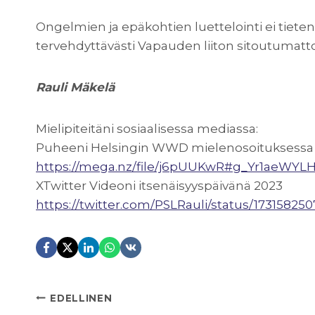
Ongelmien ja epäkohtien luettelointi ei tieten
tervehdyttävästi Vapauden liiton sitoutuma
Rauli Mäkelä
Mielipiteitäni sosiaalisessa mediassa:
Puheeni Helsingin WWD mielenosoituksessa 
https://mega.nz/file/j6pUUKwR#g_Yr1aeW
XTwitter Videoni itsenäisyyspäivänä 2023
https://twitter.com/PSLRauli/status/1731582
ARTIKKELIEN
EDELLINEN