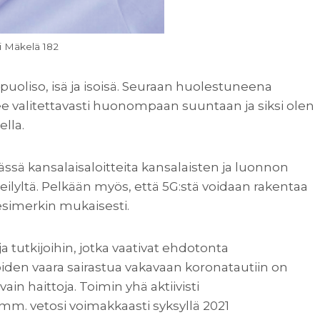
i Mäkelä 182
 puoliso, isä ja isoisä. Seuraan huolestuneena
e valitettavasti huonompaan suuntaan ja siksi olen
ella.
ssä kansalaisaloitteita kansalaisten ja luonnon
teilyltä. Pelkään myös, että 5G:stä voidaan rakentaa
esimerkin mukaisesti.
 ja tutkijoihin, jotka vaativat ehdotonta
joiden vaara sairastua vakavaan koronatautiin on
ain haittoja. Toimin yhä aktiivisti
mm. vetosi voimakkaasti syksyllä 2021