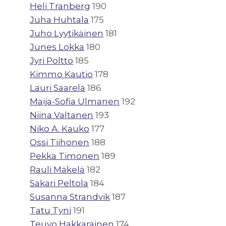
Heli Tranberg
190
Juha Huhtala
175
Juho Lyytikäinen
181
Junes Lokka
180
Jyri Poltto
185
Kimmo Kautio
178
Lauri Saarela
186
Maija-Sofia Ulmanen
192
Niina Valtanen
193
Niko A. Kauko
177
Ossi Tiihonen
188
Pekka Timonen
189
Rauli Mäkelä
182
Sakari Peltola
184
Susanna Strandvik
187
Tatu Tyni
191
Teuvo Hakkarainen
174