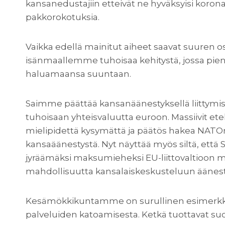
kansanedustajiin etteivät ne hyväksyisi koron
pakkorokotuksia.
Vaikka edellä mainitut aiheet saavat suuren o
isänmaallemme tuhoisaa kehitystä, jossa pien
haluamaansa suuntaan.
Saimme päättää kansanäänestyksellä liittymi
tuhoisaan yhteisvaluutta euroon. Massiivit et
mielipidettä kysymättä ja päätös hakea NATOn 
kansaäänestystä. Nyt näyttää myös siltä, että
jyräämäksi maksumieheksi EU-liittovaltioon 
mahdollisuutta kansalaiskeskusteluun äänes
Kesämökkikuntamme on surullinen esimerkk
palveluiden katoamisesta. Ketkä tuottavat suo