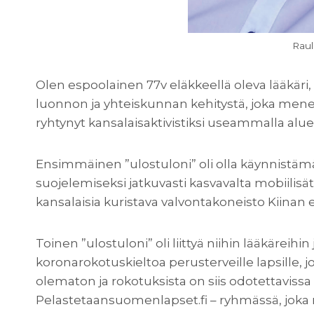
Raul
Olen espoolainen 77v eläkkeellä oleva lääkäri,
luonnon ja yhteiskunnan kehitystä, joka mene
ryhtynyt kansalaisaktivistiksi useammalla alue
Ensimmäinen ”ulostuloni” oli olla käynnistämä
suojelemiseksi jatkuvasti kasvavalta mobiilisä
kansalaisia kuristava valvontakoneisto Kiinan 
Toinen ”ulostuloni” oli liittyä niihin lääkäreihin
koronarokotuskieltoa perusterveille lapsille, 
olematon ja rokotuksista on siis odotettavissa v
Pelastetaansuomenlapset.fi – ryhmässä, joka 