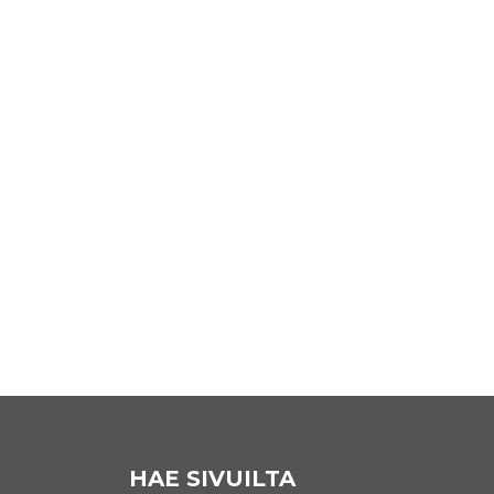
MAIJA-SOFIA ULMANEN 192
14. maaliskuuta 2024
HAE SIVUILTA