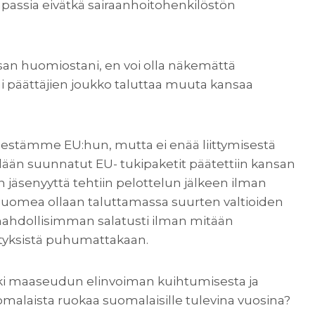
apassia eivätkä sairaanhoitohenkilöstön
san huomiostani, en voi olla näkemättä
i päättäjien joukko taluttaa muuta kansaa
sestämme EU:hun, mutta ei enää liittymisestä
elään suunnatut EU- tukipaketit päätettiin kansan
jäsenyyttä tehtiin pelottelun jälkeen ilman
 Suomea ollaan taluttamassa suurten valtioiden
mahdollisimman salatusti ilman mitään
tyksistä puhumattakaan.
i maaseudun elinvoiman kuihtumisesta ja
malaista ruokaa suomalaisille tulevina vuosina?