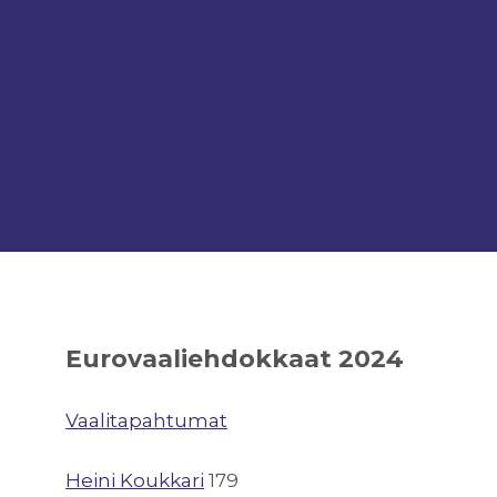
Eurovaaliehdokkaat 2024
Vaalitapahtumat
Heini Koukkari
179