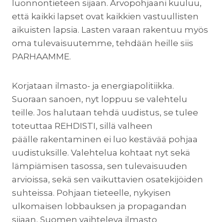
luonnontieteen sijaan. Arvopohjaani kuuluu,
että kaikki lapset ovat kaikkien vastuullisten
aikuisten lapsia. Lasten varaan rakentuu myös
oma tulevaisuutemme, tehdään heille siis
PARHAAMME.
Korjataan ilmasto- ja energiapolitiikka.
Suoraan sanoen, nyt loppuu se valehtelu
teille. Jos halutaan tehdä uudistus, se tulee
toteuttaa REHDISTI, sillä valheen
päälle rakentaminen ei luo kestävää pohjaa
uudistuksille. Valehtelua kohtaat nyt sekä
lämpiämisen tasossa, sen tulevaisuuden
arvioissa, sekä sen vaikuttavien osatekijöiden
suhteissa. Pohjaan tieteelle, nykyisen
ulkomaisen lobbauksen ja propagandan
sijaan, Suomen vaihteleva ilmasto