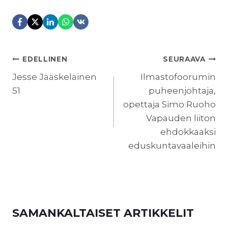
ARTIKKELIEN
EDELLINEN
SEURAAVA
SELAUS
Jesse Jääskeläinen
Ilmastofoorumin
51
puheenjohtaja,
opettaja Simo Ruoho
Vapauden liiton
ehdokkaaksi
eduskuntavaaleihin
SAMANKALTAISET ARTIKKELIT