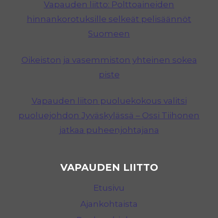
Vapauden liitto: Polttoaineiden
hinnankorotuksille selkeät pelisäännöt
Suomeen
Oikeiston ja vasemmiston yhteinen sokea
piste
Vapauden liiton puoluekokous valitsi
puoluejohdon Jyväskylässä – Ossi Tiihonen
jatkaa puheenjohtajana
VAPAUDEN LIITTO
Etusivu
Ajankohtaista