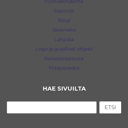
Puolueohjelma
Säännöt
Blogi
Jäseneksi
Lahjoita
Logo ja graafiset ohjeet
Rekisteriseloste
Yhteystiedot
HAE SIVUILTA
Etsi
ETSI