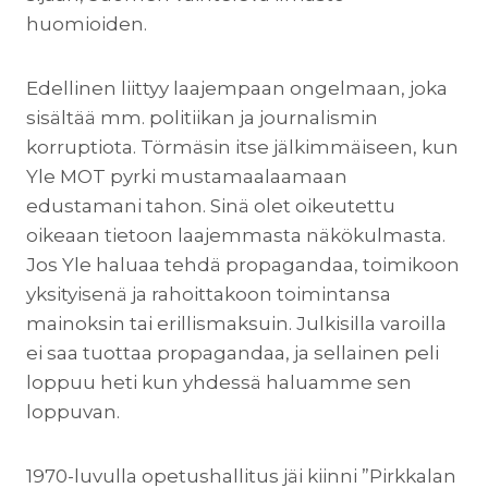
huomioiden.
Edellinen liittyy laajempaan ongelmaan, joka
sisältää mm. politiikan ja journalismin
korruptiota. Törmäsin itse jälkimmäiseen, kun
Yle MOT pyrki mustamaalaamaan
edustamani tahon. Sinä olet oikeutettu
oikeaan tietoon laajemmasta näkökulmasta.
Jos Yle haluaa tehdä propagandaa, toimikoon
yksityisenä ja rahoittakoon toimintansa
mainoksin tai erillismaksuin. Julkisilla varoilla
ei saa tuottaa propagandaa, ja sellainen peli
loppuu heti kun yhdessä haluamme sen
loppuvan.
1970-luvulla opetushallitus jäi kiinni ”Pirkkalan