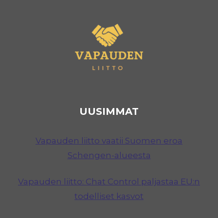
UUSIMMAT
Vapauden liitto vaatii Suomen eroa
Schengen-alueesta
Vapauden liitto: Chat Control paljastaa EU:n
todelliset kasvot