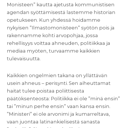
Monisteen” kautta ajetusta kommunistisen
agendan syöttämisestä lastemme historian
opetukseen. Kun yhdessä hoidamme
nykyisen ”Ilmastomonisteen” syötön pois ja
rakennamme kohti arvopohjaa, jossa
rehellisyys voittaa ahneuden, politiikkaa ja
mediaa myöten, turvaamme kaikkien
tulevaisuutta.
Kaikkien ongelmien takana on yllättävän
usein ahneus – perisynti. Sen aiheuttamat
haitat tulee poistaa poliittisesta
päätöksenteosta: Politiikka ei ole ”minä ensin”
tai ”minun perhe ensin” vaan kansa ensin.
”Ministeri” ei ole arvonimi ja kumarreltava,
vaan juontaa latinankielisestä sanasta