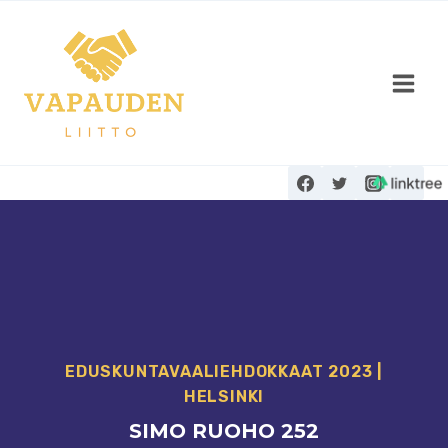
Siirry
sisältöön
EDUSKUNTAVAALI­EHDOKKAAT 2023
|
HELSINKI
SIMO RUOHO 252