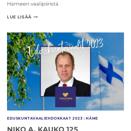
Hämeen vaalipiiristä.
KIMMO
LUE LISÄÄ
KAUTIO
126
EDUSKUNTAVAALI­EHDOKKAAT 2023
|
HÄME
NIKO A. KAUKO 125