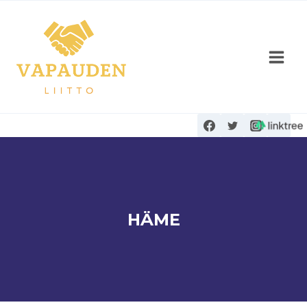
Siirry
sisältöön
HÄME