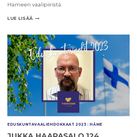
Hämeen vaalipiiristä.
PETRA
LUE LISÄÄ
FRONDELIUS
123
EDUSKUNTAVAALI­EHDOKKAAT 2023
|
HÄME
JUKKA HAAPASALO 124