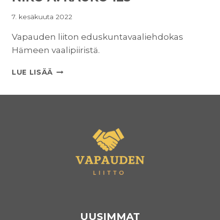
7. kesäkuuta 2022
Vapauden liiton eduskuntavaaliehdokas
Hämeen vaalipiiristä.
NIKO
LUE LISÄÄ
A.
KAUKO
125
UUSIMMAT