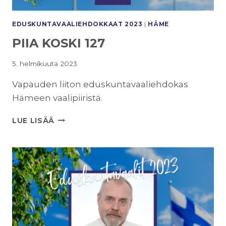
EDUSKUNTAVAALI­EHDOKKAAT 2023
|
HÄME
PIIA KOSKI 127
5. helmikuuta 2023
Vapauden liiton eduskuntavaaliehdokas
Hämeen vaalipiiristä.
PIIA
LUE LISÄÄ
KOSKI
127