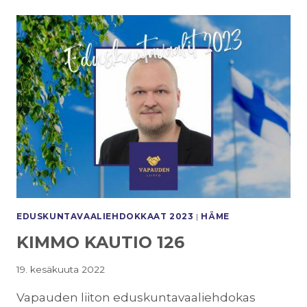
KÄLVIÄINEN
128
EDUSKUNTAVAALI­EHDOKKAAT 2023
|
HÄME
KIMMO KAUTIO 126
19. kesäkuuta 2022
Vapauden liiton eduskuntavaaliehdokas