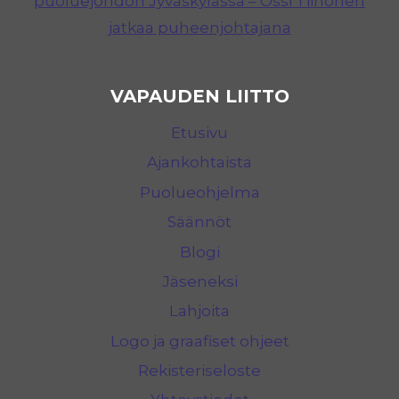
puoluejohdon Jyväskylässä – Ossi Tiihonen
jatkaa puheenjohtajana
VAPAUDEN LIITTO
Etusivu
Ajankohtaista
Puolueohjelma
Säännöt
Blogi
Jäseneksi
Lahjoita
Logo ja graafiset ohjeet
Rekisteriseloste