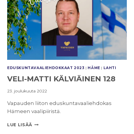
EDUSKUNTAVAALI­EHDOKKAAT 2023
|
HÄME
|
LAHTI
VELI-MATTI KÄLVIÄINEN 128
23. joulukuuta 2022
Vapauden liiton eduskuntavaaliehdokas
Hämeen vaalipiiristä.
VELI-
LUE LISÄÄ
MATTI