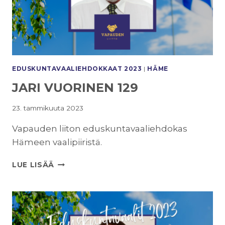
EDUSKUNTAVAALI­EHDOKKAAT 2023
|
HÄME
JARI VUORINEN 129
23. tammikuuta 2023
Vapauden liiton eduskuntavaaliehdokas
Hämeen vaalipiiristä.
JARI
LUE LISÄÄ
VUORINEN
129