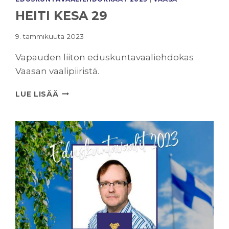
HEITI KESA 29
9. tammikuuta 2023
Vapauden liiton eduskuntavaaliehdokas
Vaasan vaalipiiristä.
HEITI
LUE LISÄÄ
KESA
29