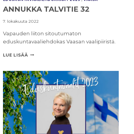
ANNUKKA TALVITIE 32
7. lokakuuta 2022
Vapauden liiton sitoutumaton
eduskuntavaaliehdokas Vaasan vaalipiiristä.
ANNUKKA
LUE LISÄÄ
TALVITIE
32