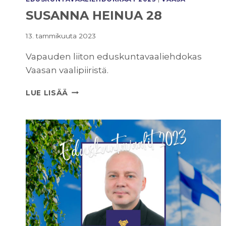
SUSANNA HEINUA 28
13. tammikuuta 2023
Vapauden liiton eduskuntavaaliehdokas
Vaasan vaalipiiristä.
SUSANNA
LUE LISÄÄ
HEINUA
28