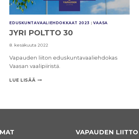
EDUSKUNTAVAALI­EHDOKKAAT 2023
|
VAASA
JYRI POLTTO 30
8. kesäkuuta 2022
Vapauden liiton eduskuntavaaliehdokas
Vaasan vaalipiiristä.
JYRI
LUE LISÄÄ
POLTTO
30
MAT
VAPAUDEN LIITTO