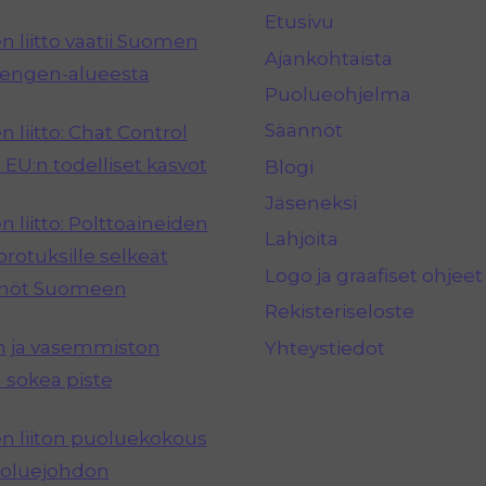
Etusivu
 liitto vaatii Suomen
Ajankohtaista
hengen-alueesta
Puolueohjelma
Säännöt
 liitto: Chat Control
 EU:n todelliset kasvot
Blogi
Jäseneksi
 liitto: Polttoaineiden
Lahjoita
rotuksille selkeät
Logo ja graafiset ohjeet
nnöt Suomeen
Rekisteriseloste
n ja vasemmiston
Yhteystiedot
 sokea piste
 liiton puoluekokous
puoluejohdon