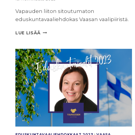
Vapauden liiton sitoutumaton
eduskuntavaaliehdokas Vaasan vaalipiiristä.
LINDA
LUE LISÄÄ
HAGSTRÖM
25
EDUSKUNTAVAALI­EHDOKKAAT 2023
|
VAASA