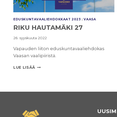
EDUSKUNTAVAALI­EHDOKKAAT 2023
|
VAASA
RIKU HAUTAMÄKI 27
26. syyskuuta 2022
Vapauden liiton eduskuntavaaliehdokas
Vaasan vaalipiiristä.
RIKU
LUE LISÄÄ
HAUTAMÄKI
27
UUSIM