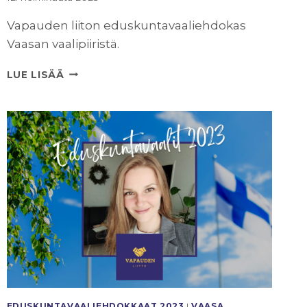
Vapauden liiton eduskuntavaaliehdokas
Vaasan vaalipiiristä.
HANNU
LUE LISÄÄ
TURUNEN
33
EDUSKUNTAVAALI­EHDOKKAAT 2023
|
VAASA