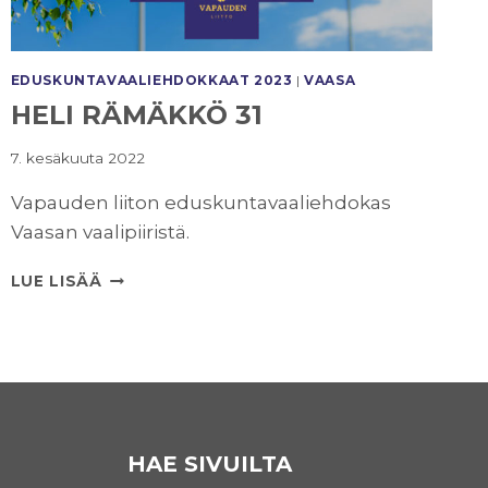
EDUSKUNTAVAALI­EHDOKKAAT 2023
|
VAASA
HELI RÄMÄKKÖ 31
7. kesäkuuta 2022
Vapauden liiton eduskuntavaaliehdokas
Vaasan vaalipiiristä.
HELI
LUE LISÄÄ
RÄMÄKKÖ
31
HAE SIVUILTA