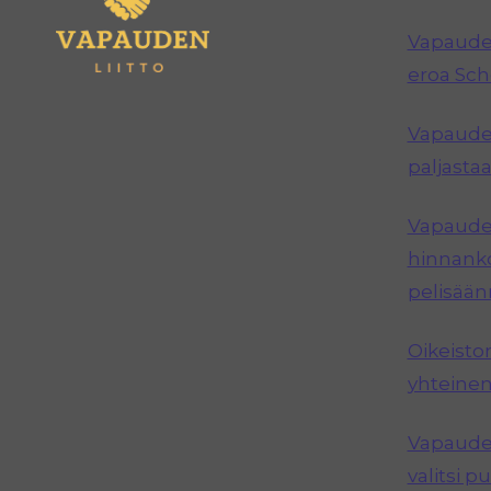
Vapauden
eroa Sc
Vapauden
paljastaa
Vapauden
hinnanko
pelisää
Oikeisto
yhteinen
Vapauden
valitsi 