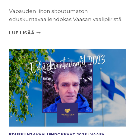
Vapauden liiton sitoutumaton
eduskuntavaaliehdokas Vaasan vaalipiiristä.
DAWSON
LUE LISÄÄ
CLAY
24
EDUSKUNTAVAALI­EHDOKKAAT 2023
|
VAASA