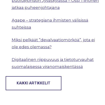
puoluejohdon Jyväskylässä – Ossi Tiihonen
jatkaa puheenjohtajana
Agape – strategiana ihmisten välisissä
suhteissa
Miksi pelkäät ”devalvaatiomörköä”, jota ei
ole edes olemassa?
Digitaalinen riippuvuus ja tietoturvauhat
suomalaisessa viranomaiskentässä
KAIKKI ARTIKKELIT