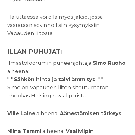
Haluttaessa voi olla myös jakso, jossa
vastataan sovinnollisiin kysymyksiin
Vapauden liitosta.
ILLAN PUHUJAT:
Ilmastofoorumin puheenjohtaja
Simo Ruoho
aiheena:
* *
Sähkön hinta ja talvilämmitys.
* *
Simo on Vapauden liiton sitoutumaton
ehdokas Helsingin vaalipiiristä.
Ville Laine
aiheena:
Äänestämisen tärkeys
Niina Tammi
aiheena:
Vaalivilpin