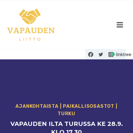
Siirry
sisältöön
AJANKOHTAISTA
|
PAIKALLISOSASTOT
|
TURKU
VAPAUDEN ILTA TURUSSA KE 28.9.
KLO 17.30