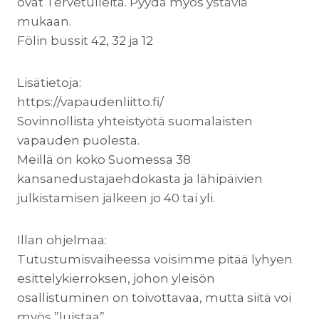
ovat Tervetulleita. Pyydä myös ystäviä
mukaan.
Fölin bussit 42, 32 ja 12
Lisätietoja:
https://vapaudenliitto.fi/
Sovinnollista yhteistyötä suomalaisten
vapauden puolesta.
Meillä on koko Suomessa 38
kansanedustajaehdokasta ja lähipäivien
julkistamisen jälkeen jo 40 tai yli.
Illan ohjelmaa:
Tutustumisvaiheessa voisimme pitää lyhyen
esittelykierroksen, johon yleisön
osallistuminen on toivottavaa, mutta siitä voi
myös ”luistaa”.