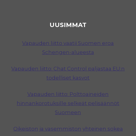
UUSIMMAT
Vapauden liitto vaatii Suomen eroa
Schengen-alueesta
Vapauden liitto: Chat Control paljastaa EU:n
todelliset kasvot
Vapauden liitto: Polttoaineiden
hinnankorotuksille selkeät pelisäännöt
Suomeen
Oikeiston ja vasemmiston yhteinen sokea