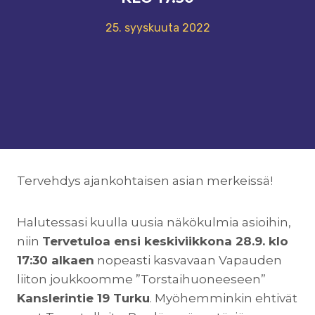
25. syyskuuta 2022
Tervehdys ajankohtaisen asian merkeissä!
Halutessasi kuulla uusia näkökulmia asioihin,
niin
Tervetuloa ensi keskiviikkona 28.9. klo
17:30 alkaen
nopeasti kasvavaan Vapauden
liiton joukkoomme ”Torstaihuoneeseen”
Kanslerintie 19 Turku
. Myöhemminkin ehtivät