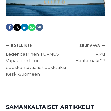
ARTIKKELIEN
EDELLINEN
SEURAAVA
SELAUS
Legendaarinen TURNUS
Riku
Vapauden liiton
Hautamäki 27
eduskuntavaaliehdokkaaksi
Keski-Suomeen
SAMANKALTAISET ARTIKKELIT