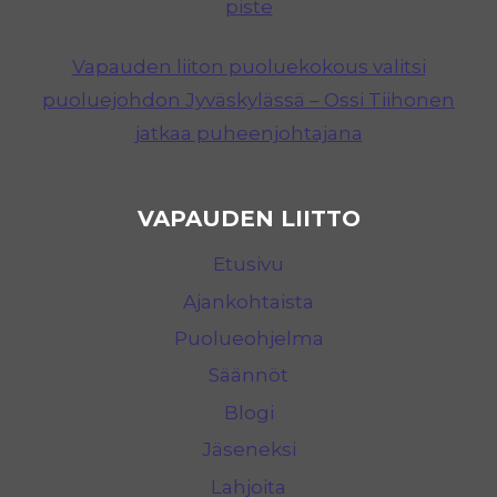
piste
Vapauden liiton puoluekokous valitsi
puoluejohdon Jyväskylässä – Ossi Tiihonen
jatkaa puheenjohtajana
VAPAUDEN LIITTO
Etusivu
Ajankohtaista
Puolueohjelma
Säännöt
Blogi
Jäseneksi
Lahjoita